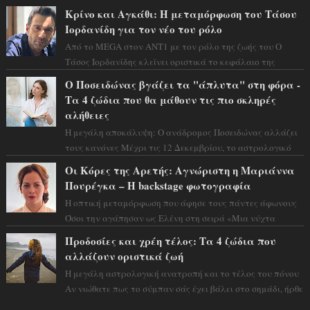
αστρολόγος Έλενορ προειδοποιεί: οι σελην...
Κρίνο και Αγκάθι: Η μεταμόρφωση του Τάσου
Ιορδανίδη για τον νέο του ρόλο
Από το MEGA στον ΑΝΤ1 με τον ρόλο της ζωής του Ο
Τάσος Ιορδανίδης κλείνει οριστικά το κεφάλαιο της
τεράστιας επιτυχίας «Μια Νύχτα Μόνο» ...
Ο Ποσειδώνας βγάζει τα "άπλυτα" στη φόρα -
Τα 4 ζώδια που θα μάθουν τις πιο σκληρές
αλήθειες
Η μεγάλη αποκάλυψη: Ο ανάδρομος Ποσειδώνας αλλάζει
τους κανόνες Μέχρι τις 12 Δεκεμβρίου, το αστρολογικό
σκηνικό θυμίζει ταινία μυστηρίου ...
Οι Κόρες της Αρετής: Αγνώριστη η Μαριάννα
Πουρέγκα – H backstage φωτογραφία
Η οπτική μεταμόρφωση που άφησε τους πάντες άφωνους
Όσοι την αγάπησαν ως Ελένη στη σειρά «Μια νύχτα
μόνο», θα πρέπει τώρα να προετοιμαστο...
Προδοσίες και χρέη τέλος: Τα 4 ζώδια που
αλλάζουν οριστικά ζωή
Η μεγάλη αστρολογική ανατροπή και το τέλος του πόνου
Αν νιώθατε πως το σύμπαν σάς έχει βάλει στο σημάδι, ήρθε
η ώρα να πάρετε μια βαθιά α...