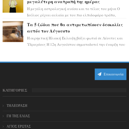
μεγαλύτερη ανατροπή της ημέρας
Η μεγάλη αστρολογική ανάσα και το τέλος του μήνα Ο
Ιούλιος ρίχνει αυλαία με τον πιο ελπιδοφόρο τρόπο,
καθώς η Σελήνη περνάει στο ζώδιο τω...
Τα 5 ζώδια που θα αντιμετωπίσουν δυσκολίες
αυτόν τον Αύγουστο
Η εκρηκτική Ηλιακή Έκλειψη βάζει φωτιά σε Λέοντες και
Υδροχόους Η 12η Αυγούστου σηματοδοτεί την έναρξη του
αστρολογικού χάους, καθώς η Ηλια...
Επικοινωνία
ΚΑΤΗΓΟΡΙΕΣ
ΤΗΛΕΟΡΑΣΗ
ΓΗ ΤΗΣ ΕΛΙΑΣ
ΑΓΙΟΣ ΕΡΩΤΑΣ