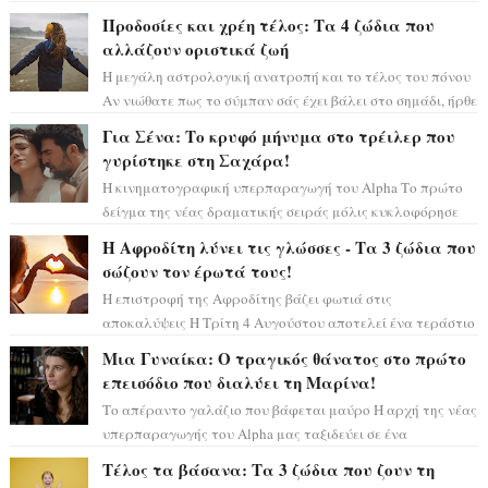
μόνο», θα πρέπει τώρα να προετοιμαστο...
Προδοσίες και χρέη τέλος: Τα 4 ζώδια που
αλλάζουν οριστικά ζωή
Η μεγάλη αστρολογική ανατροπή και το τέλος του πόνου
Αν νιώθατε πως το σύμπαν σάς έχει βάλει στο σημάδι, ήρθε
η ώρα να πάρετε μια βαθιά α...
Για Σένα: Το κρυφό μήνυμα στο τρέιλερ που
γυρίστηκε στη Σαχάρα!
Η κινηματογραφική υπερπαραγωγή του Alpha Το πρώτο
δείγμα της νέας δραματικής σειράς μόλις κυκλοφόρησε
και η αισθητική του ξεπερνά κάθε π...
Η Αφροδίτη λύνει τις γλώσσες - Τα 3 ζώδια που
σώζουν τον έρωτά τους!
Η επιστροφή της Αφροδίτης βάζει φωτιά στις
αποκαλύψεις Η Τρίτη 4 Αυγούστου αποτελεί ένα τεράστιο
αστρολογικό ορόσημο, καθώς η Αφροδίτη πρ...
Μια Γυναίκα: Ο τραγικός θάνατος στο πρώτο
επεισόδιο που διαλύει τη Μαρίνα!
Το απέραντο γαλάζιο που βάφεται μαύρο Η αρχή της νέας
υπερπαραγωγής του Alpha μας ταξιδεύει σε ένα
ειδυλλιακό σκηνικό, πλημμυρισμένο από...
Τέλος τα βάσανα: Τα 3 ζώδια που ζουν τη