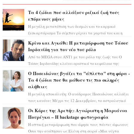
Τα 4 ζώδια που αλλάζουν ριζικά ζωή τους
επόμενους μήνες
Η μεγάλη μετατόπιση των δεσμών και το καρμικό
ξεσκαρτάρισμα Το σύμπαν ρίχνει τα χαρτιά του και η
αστρολόγος Έλενορ προειδοποιεί: οι σελην...
Κρίνο και Αγκάθι: Η μεταμόρφωση του Τάσου
Ιορδανίδη για τον νέο του ρόλο
Από το MEGA στον ΑΝΤ1 με τον ρόλο της ζωής του Ο
Τάσος Ιορδανίδης κλείνει οριστικά το κεφάλαιο της
τεράστιας επιτυχίας «Μια Νύχτα Μόνο» ...
Ο Ποσειδώνας βγάζει τα "άπλυτα" στη φόρα -
Τα 4 ζώδια που θα μάθουν τις πιο σκληρές
αλήθειες
Η μεγάλη αποκάλυψη: Ο ανάδρομος Ποσειδώνας αλλάζει
τους κανόνες Μέχρι τις 12 Δεκεμβρίου, το αστρολογικό
σκηνικό θυμίζει ταινία μυστηρίου ...
Οι Κόρες της Αρετής: Αγνώριστη η Μαριάννα
Πουρέγκα – H backstage φωτογραφία
Η οπτική μεταμόρφωση που άφησε τους πάντες άφωνους
Όσοι την αγάπησαν ως Ελένη στη σειρά «Μια νύχτα