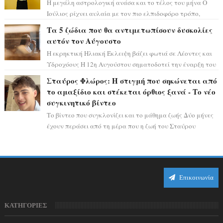
Η μεγάλη αστρολογική ανάσα και το τέλος του μήνα Ο
Ιούλιος ρίχνει αυλαία με τον πιο ελπιδοφόρο τρόπο,
καθώς η Σελήνη περνάει στο ζώδιο τω...
Τα 5 ζώδια που θα αντιμετωπίσουν δυσκολίες
αυτόν τον Αύγουστο
Η εκρηκτική Ηλιακή Έκλειψη βάζει φωτιά σε Λέοντες και
Υδροχόους Η 12η Αυγούστου σηματοδοτεί την έναρξη του
αστρολογικού χάους, καθώς η Ηλια...
Σταύρος Φλώρος: Η στιγμή που σηκώνεται από
το αμαξίδιο και στέκεται όρθιος ξανά - Το νέο
συγκινητικό βίντεο
Το βίντεο που συγκλονίζει και το μάθημα ζωής Δύο μήνες
έχουν περάσει από τη μέρα που η ζωή του Σταύρου
Φλώρου άλλαξε για πάντα. Ο πρώην...
Επικοινωνία
ΚΑΤΗΓΟΡΙΕΣ