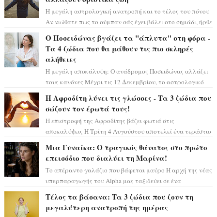
Η μεγάλη αστρολογική ανατροπή και το τέλος του πόνου
Αν νιώθατε πως το σύμπαν σάς έχει βάλει στο σημάδι, ήρθε
η ώρα να πάρετε μια βαθιά α...
Ο Ποσειδώνας βγάζει τα "άπλυτα" στη φόρα -
Τα 4 ζώδια που θα μάθουν τις πιο σκληρές
αλήθειες
Η μεγάλη αποκάλυψη: Ο ανάδρομος Ποσειδώνας αλλάζει
τους κανόνες Μέχρι τις 12 Δεκεμβρίου, το αστρολογικό
σκηνικό θυμίζει ταινία μυστηρίου ...
Η Αφροδίτη λύνει τις γλώσσες - Τα 3 ζώδια που
σώζουν τον έρωτά τους!
Η επιστροφή της Αφροδίτης βάζει φωτιά στις
αποκαλύψεις Η Τρίτη 4 Αυγούστου αποτελεί ένα τεράστιο
αστρολογικό ορόσημο, καθώς η Αφροδίτη πρ...
Μια Γυναίκα: Ο τραγικός θάνατος στο πρώτο
επεισόδιο που διαλύει τη Μαρίνα!
Το απέραντο γαλάζιο που βάφεται μαύρο Η αρχή της νέας
υπερπαραγωγής του Alpha μας ταξιδεύει σε ένα
ειδυλλιακό σκηνικό, πλημμυρισμένο από...
Τέλος τα βάσανα: Τα 3 ζώδια που ζουν τη
μεγαλύτερη ανατροπή της ημέρας