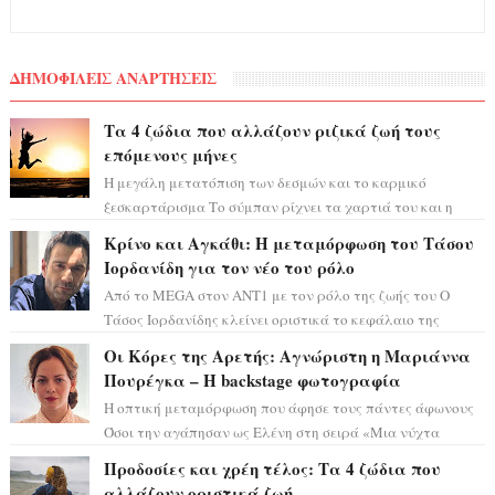
ΔΗΜΟΦΙΛΕΙΣ ΑΝΑΡΤΗΣΕΙΣ
Τα 4 ζώδια που αλλάζουν ριζικά ζωή τους
επόμενους μήνες
Η μεγάλη μετατόπιση των δεσμών και το καρμικό
ξεσκαρτάρισμα Το σύμπαν ρίχνει τα χαρτιά του και η
αστρολόγος Έλενορ προειδοποιεί: οι σελην...
Κρίνο και Αγκάθι: Η μεταμόρφωση του Τάσου
Ιορδανίδη για τον νέο του ρόλο
Από το MEGA στον ΑΝΤ1 με τον ρόλο της ζωής του Ο
Τάσος Ιορδανίδης κλείνει οριστικά το κεφάλαιο της
τεράστιας επιτυχίας «Μια Νύχτα Μόνο» ...
Οι Κόρες της Αρετής: Αγνώριστη η Μαριάννα
Πουρέγκα – H backstage φωτογραφία
Η οπτική μεταμόρφωση που άφησε τους πάντες άφωνους
Όσοι την αγάπησαν ως Ελένη στη σειρά «Μια νύχτα
μόνο», θα πρέπει τώρα να προετοιμαστο...
Προδοσίες και χρέη τέλος: Τα 4 ζώδια που
αλλάζουν οριστικά ζωή