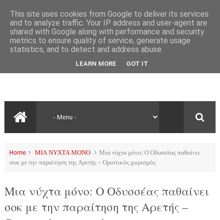
This site uses cookies from Google to deliver its services
and to analyze traffic. Your IP address and user-agent are
shared with Google along with performance and security
metrics to ensure quality of service, generate usage
statistics, and to detect and address abuse.
LEARN MORE
GOT IT
Home
ΜΙΑ ΝΥΧΤΑ ΜΟΝΟ
Μια νύχτα μόνο: Ο Οδυσσέας παθαίνει
σοκ με την παραίτηση της Αρετής – Οριστικός χωρισμός
Μια νύχτα μόνο: Ο Οδυσσέας παθαίνει
σοκ με την παραίτηση της Αρετής –