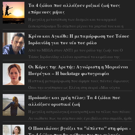
Τα 4 ζώδια που αλλάζουν ριζικά ζωή τους
επόμενους μήνες
Η μεγάλη μετατόπιση των δεσμών και το καρμικό
ξεσκαρτάρισμα Το σύμπαν ρίχνει τα χαρτιά του και η
αστρολόγος Έλενορ προειδοποιεί: οι σελην...
Κρίνο και Αγκάθι: Η μεταμόρφωση του Τάσου
Ιορδανίδη για τον νέο του ρόλο
Από το MEGA στον ΑΝΤ1 με τον ρόλο της ζωής του Ο
Τάσος Ιορδανίδης κλείνει οριστικά το κεφάλαιο της
τεράστιας επιτυχίας «Μια Νύχτα Μόνο» ...
Οι Κόρες της Αρετής: Αγνώριστη η Μαριάννα
Πουρέγκα – H backstage φωτογραφία
Η οπτική μεταμόρφωση που άφησε τους πάντες άφωνους
Όσοι την αγάπησαν ως Ελένη στη σειρά «Μια νύχτα
μόνο», θα πρέπει τώρα να προετοιμαστο...
Προδοσίες και χρέη τέλος: Τα 4 ζώδια που
αλλάζουν οριστικά ζωή
Η μεγάλη αστρολογική ανατροπή και το τέλος του πόνου
Αν νιώθατε πως το σύμπαν σάς έχει βάλει στο σημάδι, ήρθε
η ώρα να πάρετε μια βαθιά α...
Ο Ποσειδώνας βγάζει τα "άπλυτα" στη φόρα -
Τα 4 ζώδια που θα μάθουν τις πιο σκληρές