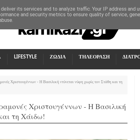
deliver its services and to analyze traffic. Your IP address and 
formance and security metrics to ensure quality of service, gen
abuse.
Α
LIFESTYLE
ΖΩΔΙΑ
ΤΗΛΕΟΡΑΣΗ
ΔΙΑΤΡ
αμονές Χριστουγέννων - Η Βασιλική ντύνεται νύφη χωρίς τον Στάθη και τη
αραμονές Χριστουγέννων - Η Βασιλική
και τη Χάιδω!