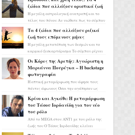
ζώδια που αλλάζουν οριστικά ζωή
Η μεγάλη αστρολογική ανατροπή και το
τέλος του πόνου Αν νιώθατε πως το σύμπαν
σάς έχει βάλει στο σημάδι, ήρθε η ώρα να
Τα 4 ζώδια που αλλάζουν ριζικά
πάρετε μια βαθιά α...
ζωή τους επόμενους μήνες
Η μεγάλη μετατόπιση των δεσμών και το
καρμικό ξεσκαρτάρισμα Το σύμπαν ρίχνει
τα χαρτιά του και η αστρολόγος Έλενορ
Οι Κόρες της Αρετής: Αγνώριστη η
προειδοποιεί: οι σελην...
Μαριάννα Πουρέγκα – H backstage
φωτογραφία
Η οπτική μεταμόρφωση που άφησε τους
πάντες άφωνους Όσοι την αγάπησαν ως
Ελένη στη σειρά «Μια νύχτα μόνο», θα
Κρίνο και Αγκάθι: Η μεταμόρφωση
πρέπει τώρα να προετοιμαστο...
του Τάσου Ιορδανίδη για τον νέο
του ρόλο
Από το MEGA στον ΑΝΤ1 με τον ρόλο της
ζωής του Ο Τάσος Ιορδανίδης κλείνει
οριστικά το κεφάλαιο της τεράστιας