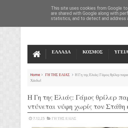
ΌΡΟΙ ΧΡΉΣΗΣ
ΕΠΙΚΟΙΝΩΝΊΑ
This site uses cookies from Google to 
are shared with Google along with per
statistics, and to detect and address 
ΕΛΛΑΔΑ
ΚΟΣΜΟΣ
ΥΓΕΙ
Home
ΓΗ ΤΗΣ ΕΛΙΑΣ
Η Γη της Ελιάς: Γάμος θρίλερ παρ
Χάιδω!
Η Γη της Ελιάς: Γάμος θρίλερ π
ντύνεται νύφη χωρίς τον Στάθη 
7.12.25
ΓΗ ΤΗΣ ΕΛΙΑΣ