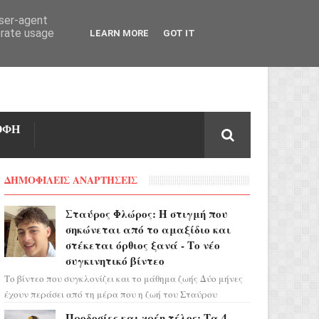
user-agent
erate usage
LEARN MORE
GOT IT
ΟΦΗ
ΔΗΜΟΦΙΛΕΙΣ ΑΝΑΡΤΗΣΕΙΣ
Σταύρος Φλώρος: Η στιγμή που
σηκώνεται από το αμαξίδιο και
στέκεται όρθιος ξανά - Το νέο
συγκινητικό βίντεο
Το βίντεο που συγκλονίζει και το μάθημα ζωής Δύο μήνες
έχουν περάσει από τη μέρα που η ζωή του Σταύρου
Φλώρου άλλαξε για πάντα. Ο πρώην...
Προδοσίες και χρέη τέλος: Τα 4