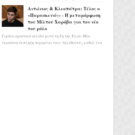
αποτελεί ένα τεράστιο αστρολογικό
Αντώνιος & Κλεοπάτρα: Τέλος ο
ορόσημο, καθώς η Αφροδίτη πρ...
«Παρασκευάς» - Η μεταμόρφωση
του Μίλτου Χαρόβα για τον νέο
του ρόλο
Γυρίζει οριστικά σελίδα μετά τη Γη της Ελιάς Μία
τεράστια έκπληξη περιμένει τους τηλεθεατές, καθώς ένα
από τα πιο πολυσυζητημένα πρόσωπα...