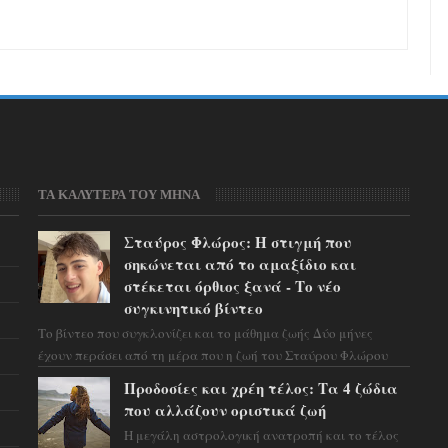
ΤΑ ΚΑΛΥΤΕΡΑ ΤΟΥ ΜΗΝΑ
Σταύρος Φλώρος: Η στιγμή που
σηκώνεται από το αμαξίδιο και
στέκεται όρθιος ξανά - Το νέο
συγκινητικό βίντεο
Το βίντεο που συγκλονίζει και το μάθημα ζωής Δύο μήνες
έχουν περάσει από τη μέρα που η ζωή του Σταύρου Φλώρου
άλλαξε για πάντα. Ο πρώην...
Προδοσίες και χρέη τέλος: Τα 4 ζώδια
που αλλάζουν οριστικά ζωή
Η μεγάλη αστρολογική ανατροπή και το τέλος