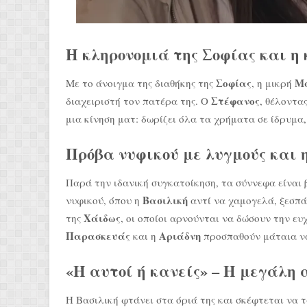
Η κληρονομιά της Σοφίας και η
Σοφίας
Μ
Με το άνοιγμα της διαθήκης της
, η μικρή
Στέφανος
διαχειριστή τον πατέρα της. Ο
, θέλοντα
μια κίνηση ματ: δωρίζει όλα τα χρήματα σε ίδρυμα
Πρόβα νυφικού με λυγμούς και 
Παρά την ιδανική συγκατοίκηση, τα σύννεφα είναι 
Βασιλική
νυφικού, όπου η
αντί να χαμογελά, ξεσπ
Χάιδως
της
, οι οποίοι αρνούνται να δώσουν την ε
Παρασκευάς
Αριάδνη
και η
προσπαθούν μάταια να
«Ή αυτοί ή κανείς» – Η μεγάλη
Η Βασιλική φτάνει στα όριά της και σκέφτεται να τ