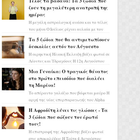
Τέλος τα βάσανα: Τα 3 ζώδια που
επιτυχίας «Μια Νύχτα Μόνο» ...
ζουν τη μεγαλύτερη ανατροπή της
ημέρας
Η μεγάλη αστρολογική ανάσα και το τέλος
του μήνα Ο Ιούλιος ρίχνει αυλαία με τον
πιο ελπιδοφόρο τρόπο, καθώς η Σελήνη
Τα 5 ζώδια που θα αντιμετωπίσουν
περνάει στο ζώδιο τω...
δυσκολίες αυτόν τον Αύγουστο
Η εκρηκτική Ηλιακή Έκλειψη βάζει φωτιά σε
Λέοντες και Υδροχόους Η 12η Αυγούστου
σηματοδοτεί την έναρξη του αστρολογικού
Μια Γυναίκα: Ο τραγικός θάνατος
χάους, καθώς η Ηλια...
στο πρώτο επεισόδιο που διαλύει
τη Μαρίνα!
Το απέραντο γαλάζιο που βάφεται μαύρο Η
αρχή της νέας υπερπαραγωγής του Alpha
μας ταξιδεύει σε ένα ειδυλλιακό σκηνικό,
Η Αφροδίτη λύνει τις γλώσσες - Τα
πλημμυρισμένο από...
3 ζώδια που σώζουν τον έρωτά
τους!
Η επιστροφή της Αφροδίτης βάζει φωτιά
στις αποκαλύψεις Η Τρίτη 4 Αυγούστου