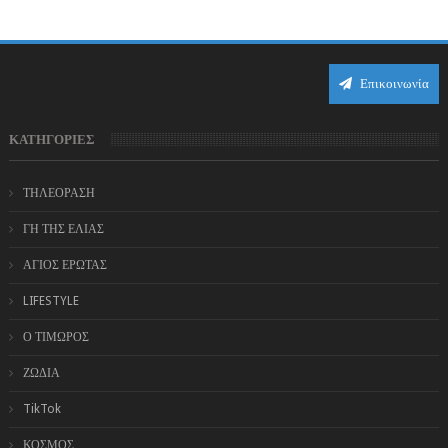
πιο ισχυρό αστρολογικό χαρτί τη...
Επικοινωνία
ΚΑΤΗΓΟΡΙΕΣ
ΤΗΛΕΟΡΑΣΗ
ΓΗ ΤΗΣ ΕΛΙΑΣ
ΑΓΙΟΣ ΕΡΩΤΑΣ
LIFESTYLE
Ο ΤΙΜΩΡΟΣ
ΖΩΔΙΑ
TikTok
ΚΟΣΜΟΣ