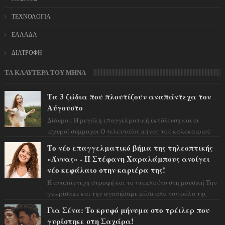
ΤΕΧΝΟΛΟΓΙΑ
ΕΛΛΑΔΑ
ΔΙΑΤΡΟΦΗ
ΤΑ ΚΑΛΥΤΕΡΑ ΤΟΥ ΜΗΝΑ
Τα 3 ζώδια που πλουτίζουν αναπάντεχα τον
Αύγουστο
Δίδυμοι: Η μεγάλη επαγγελματική εκτόξευση και οι
ισχυροί σύμμαχοι Ο τελευταίος μήνας του καλοκαιριού
έρχεται να ανατρέψει τα πάντα γύρω α...
Το νέο επαγγελματικό βήμα της τηλεοπτικής
«Άννας» - Η Στέφανη Χαραλάμπους ανοίγει
νέο κεφάλαιο στην καριέρα της!
Η αναπάντεχη στροφή και το ντεμπούτο στη μουσική Την
γνωρίσαμε και την αγαπήσαμε μέσα από τον ρόλο της
αυθόρμητης και γλυκιάς «Άννας» στ...
Για Σένα: Το κρυφό μήνυμα στο τρέιλερ που
γυρίστηκε στη Σαχάρα!