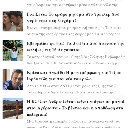
γνωρίσαμε και την αγαπήσαμε μέσα από τον ρόλο της
αυθόρμητης και γλυκιάς «Άννας» στ...
Για Σένα: Το κρυφό μήνυμα στο τρέιλερ που
γυρίστηκε στη Σαχάρα!
Η κινηματογραφική υπερπαραγωγή του Alpha Το πρώτο
δείγμα της νέας δραματικής σειράς μόλις κυκλοφόρησε
και η αισθητική του ξεπερνά κάθε π...
Εβδομάδα-φωτιά! Τα 3 ζώδια που πιάνουν την
καλή ως τις 16 Αυγούστου.
Το αστρολογικό "τσουνάμι" της Νέας Σελήνης Η εβδομάδα
που ξεκινά στις 10 Αυγούστου δεν είναι απλώς άλλη μία
συνηθισμένη περίοδο...
Κρίνο και Αγκάθι: Η μεταμόρφωση του Τάσου
Ιορδανίδη για τον νέο του ρόλο
Από το MEGA στον ΑΝΤ1 με τον ρόλο της ζωής του Ο
Τάσος Ιορδανίδης κλείνει οριστικά το κεφάλαιο της
τεράστιας επιτυχίας «Μια Νύχτα Μόνο» ...
Η Κλέλια Ανδριολάτου κάνει γιόγκα με μαγιό
στον Αχέροντα - Το βίντεο και η αποθέωση στο
instagram!
Μια ξεχωριστή εμπειρία δίπλα στα παγωμένα νερά του
ποταμού Τις καλοκαιρινές της διακοπές απολαμβάνει η