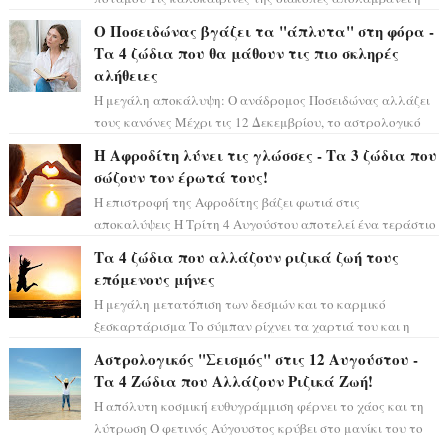
Κλέλια Ανδριολάτου και φροντίζει ...
Ο Ποσειδώνας βγάζει τα "άπλυτα" στη φόρα -
Τα 4 ζώδια που θα μάθουν τις πιο σκληρές
αλήθειες
Η μεγάλη αποκάλυψη: Ο ανάδρομος Ποσειδώνας αλλάζει
τους κανόνες Μέχρι τις 12 Δεκεμβρίου, το αστρολογικό
σκηνικό θυμίζει ταινία μυστηρίου ...
Η Αφροδίτη λύνει τις γλώσσες - Τα 3 ζώδια που
σώζουν τον έρωτά τους!
Η επιστροφή της Αφροδίτης βάζει φωτιά στις
αποκαλύψεις Η Τρίτη 4 Αυγούστου αποτελεί ένα τεράστιο
αστρολογικό ορόσημο, καθώς η Αφροδίτη πρ...
Τα 4 ζώδια που αλλάζουν ριζικά ζωή τους
επόμενους μήνες
Η μεγάλη μετατόπιση των δεσμών και το καρμικό
ξεσκαρτάρισμα Το σύμπαν ρίχνει τα χαρτιά του και η
αστρολόγος Έλενορ προειδοποιεί: οι σελην...
Αστρολογικός "Σεισμός" στις 12 Αυγούστου -
Τα 4 Ζώδια που Αλλάζουν Ριζικά Ζωή!
Η απόλυτη κοσμική ευθυγράμμιση φέρνει το χάος και τη
λύτρωση Ο φετινός Αύγουστος κρύβει στο μανίκι του το