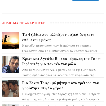
ΔΗΜΟΦΙΛΕΙΣ ΑΝΑΡΤΗΣΕΙΣ
Τα 4 ζώδια που αλλάζουν ριζικά ζωή τους
επόμενους μήνες
Η μεγάλη μετατόπιση των δεσμών και το καρμικό
ξεσκαρτάρισμα Το σύμπαν ρίχνει τα χαρτιά του και η
αστρολόγος Έλενορ προειδοποιεί: οι σελην...
Κρίνο και Αγκάθι: Η μεταμόρφωση του Τάσου
Ιορδανίδη για τον νέο του ρόλο
Από το MEGA στον ΑΝΤ1 με τον ρόλο της ζωής του Ο
Τάσος Ιορδανίδης κλείνει οριστικά το κεφάλαιο της
τεράστιας επιτυχίας «Μια Νύχτα Μόνο» ...
Για Σένα: Το κρυφό μήνυμα στο τρέιλερ που
γυρίστηκε στη Σαχάρα!
Η κινηματογραφική υπερπαραγωγή του Alpha Το πρώτο
δείγμα της νέας δραματικής σειράς μόλις κυκλοφόρησε
και η αισθητική του ξεπερνά κάθε π...