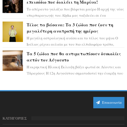
επεισόδιο που διαλύει τη Μαρίνα!
Το απέραντο γαλάζιο που βάφεται μαύρο Η αρχή της νέας
υπερπαραγωγής του Alpha μας ταξιδεύει σε ένα
ειδυλλιακό σκηνικό, πλημμυρισμένο από...
Τέλος τα βάσανα: Τα 3 ζώδια που ζουν τη
μεγαλύτερη ανατροπή της ημέρας
Η μεγάλη αστρολογική ανάσα και το τέλος του μήνα Ο
Ιούλιος ρίχνει αυλαία με τον πιο ελπιδοφόρο τρόπο,
καθώς η Σελήνη περνάει στο ζώδιο τω...
Τα 5 ζώδια που θα αντιμετωπίσουν δυσκολίες
αυτόν τον Αύγουστο
Η εκρηκτική Ηλιακή Έκλειψη βάζει φωτιά σε Λέοντες και
Υδροχόους Η 12η Αυγούστου σηματοδοτεί την έναρξη του
αστρολογικού χάους, καθώς η Ηλια...
Επικοινωνία
ΚΑΤΗΓΟΡΙΕΣ