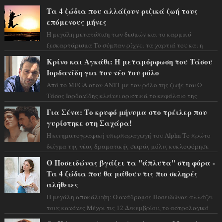
Τα 4 ζώδια που αλλάζουν ριζικά ζωή τους
επόμενους μήνες
Η μεγάλη μετατόπιση των δεσμών και το καρμικό
ξεσκαρτάρισμα Το σύμπαν ρίχνει τα χαρτιά του και η
αστρολόγος Έλενορ προειδοποιεί: οι σελην...
Κρίνο και Αγκάθι: Η μεταμόρφωση του Τάσου
Ιορδανίδη για τον νέο του ρόλο
Από το MEGA στον ΑΝΤ1 με τον ρόλο της ζωής του Ο
Τάσος Ιορδανίδης κλείνει οριστικά το κεφάλαιο της
τεράστιας επιτυχίας «Μια Νύχτα Μόνο» ...
Για Σένα: Το κρυφό μήνυμα στο τρέιλερ που
γυρίστηκε στη Σαχάρα!
Η κινηματογραφική υπερπαραγωγή του Alpha Το πρώτο
δείγμα της νέας δραματικής σειράς μόλις κυκλοφόρησε
και η αισθητική του ξεπερνά κάθε π...
Ο Ποσειδώνας βγάζει τα "άπλυτα" στη φόρα -
Τα 4 ζώδια που θα μάθουν τις πιο σκληρές
αλήθειες
Η μεγάλη αποκάλυψη: Ο ανάδρομος Ποσειδώνας αλλάζει
τους κανόνες Μέχρι τις 12 Δεκεμβρίου, το αστρολογικό
σκηνικό θυμίζει ταινία μυστηρίου ...