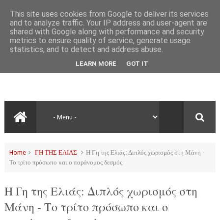
This site uses cookies from Google to deliver its services
and to analyze traffic. Your IP address and user-agent are
shared with Google along with performance and security
metrics to ensure quality of service, generate usage
statistics, and to detect and address abuse.
LEARN MORE
GOT IT
Home
ΓΗ ΤΗΣ ΕΛΙΑΣ
Η Γη της Ελιάς: Διπλός χωρισμός στη Μάνη -
Το τρίτο πρόσωπο και ο παράνομος δεσμός
Η Γη της Ελιάς: Διπλός χωρισμός στη
Μάνη - Το τρίτο πρόσωπο και ο