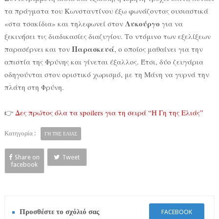
τα πράγματα του Κωνσταντίνου έξω φωνάζοντας ουσιαστικά
Λυκούργο
«στα τσακίδια» και τηλεφωνεί στον
για να
ξεκινήσει τις διαδικασίες διαζυγίου. Το ντόμινο των εξελίξεων
Παρασκευά
παρασέρνει και τον
, ο οποίος μαθαίνει για την
απιστία της Φρύνης και γίνεται έξαλλος. Έτσι, δύο ζευγάρια
οδηγούνται στον οριστικό χωρισμό, με τη Μάνη να γυρνά την
πλάτη στη Φρύνη.
👉
Δες πρώτος όλα τα spoilers για τη σειρά “Η Γη της Ελιάς”
Κατηγορία :
ΓΗ ΤΗΣ ΕΛΙΑΣ
Share on
Tweet
facebook
Προσθέστε το σχόλιό σας
FACEBOOK