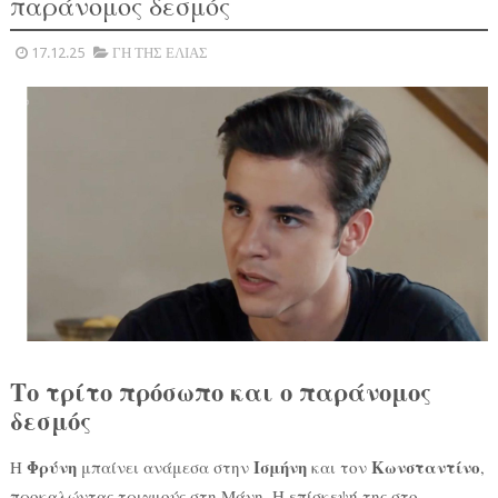
παράνομος δεσμός
17.12.25
ΓΗ ΤΗΣ ΕΛΙΑΣ
Το τρίτο πρόσωπο και ο παράνομος
δεσμός
Φρύνη
Ισμήνη
Κωνσταντίνο
Η
μπαίνει ανάμεσα στην
και τον
,
προκαλώντας τριγμούς στη Μάνη. Η επίσκεψή της στο