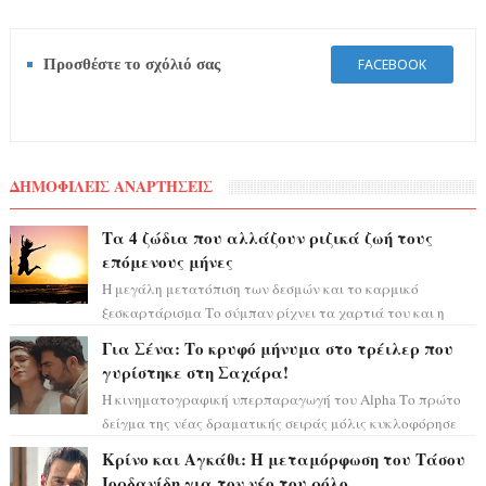
Προσθέστε το σχόλιό σας
FACEBOOK
ΔΗΜΟΦΙΛΕΙΣ ΑΝΑΡΤΗΣΕΙΣ
Τα 4 ζώδια που αλλάζουν ριζικά ζωή τους
επόμενους μήνες
Η μεγάλη μετατόπιση των δεσμών και το καρμικό
ξεσκαρτάρισμα Το σύμπαν ρίχνει τα χαρτιά του και η
αστρολόγος Έλενορ προειδοποιεί: οι σελην...
Για Σένα: Το κρυφό μήνυμα στο τρέιλερ που
γυρίστηκε στη Σαχάρα!
Η κινηματογραφική υπερπαραγωγή του Alpha Το πρώτο
δείγμα της νέας δραματικής σειράς μόλις κυκλοφόρησε
και η αισθητική του ξεπερνά κάθε π...
Κρίνο και Αγκάθι: Η μεταμόρφωση του Τάσου
Ιορδανίδη για τον νέο του ρόλο