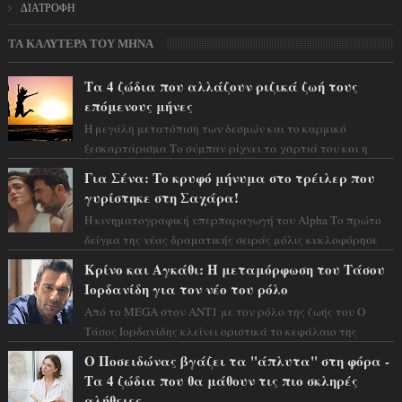
ΔΙΑΤΡΟΦΗ
ΤΑ ΚΑΛΥΤΕΡΑ ΤΟΥ ΜΗΝΑ
Τα 4 ζώδια που αλλάζουν ριζικά ζωή τους
επόμενους μήνες
Η μεγάλη μετατόπιση των δεσμών και το καρμικό
ξεσκαρτάρισμα Το σύμπαν ρίχνει τα χαρτιά του και η
αστρολόγος Έλενορ προειδοποιεί: οι σελην...
Για Σένα: Το κρυφό μήνυμα στο τρέιλερ που
γυρίστηκε στη Σαχάρα!
Η κινηματογραφική υπερπαραγωγή του Alpha Το πρώτο
δείγμα της νέας δραματικής σειράς μόλις κυκλοφόρησε
και η αισθητική του ξεπερνά κάθε π...
Κρίνο και Αγκάθι: Η μεταμόρφωση του Τάσου
Ιορδανίδη για τον νέο του ρόλο
Από το MEGA στον ΑΝΤ1 με τον ρόλο της ζωής του Ο
Τάσος Ιορδανίδης κλείνει οριστικά το κεφάλαιο της
τεράστιας επιτυχίας «Μια Νύχτα Μόνο» ...
Ο Ποσειδώνας βγάζει τα "άπλυτα" στη φόρα -
Τα 4 ζώδια που θα μάθουν τις πιο σκληρές
αλήθειες