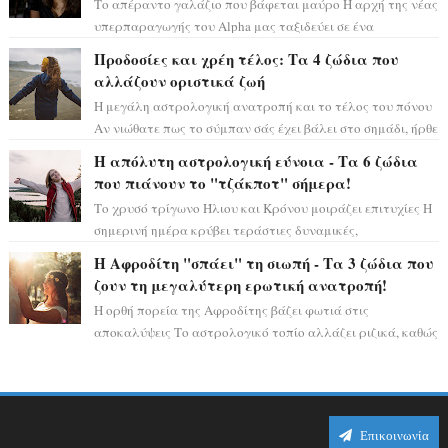
Το απέραντο γαλάζιο που βάφεται μαύρο Η αρχή της νέας
υπερπαραγωγής του Alpha μας ταξιδεύει σε ένα
ειδυλλιακό σκηνικό, πλημμυρισμένο από...
Προδοσίες και χρέη τέλος: Τα 4 ζώδια που
αλλάζουν οριστικά ζωή
Η μεγάλη αστρολογική ανατροπή και το τέλος του πόνου
Αν νιώθατε πως το σύμπαν σάς έχει βάλει στο σημάδι, ήρθε
η ώρα να πάρετε μια βαθιά α...
Η απόλυτη αστρολογική εύνοια - Τα 6 ζώδια
που πιάνουν το "τζάκποτ" σήμερα!
Το χρυσό τρίγωνο Ήλιου και Κρόνου μοιράζει επιτυχίες Η
σημερινή ημέρα κρύβει τεράστιες δυναμικές,
αποδεικνύοντας πως η πραγματική επιτυχί...
Η Αφροδίτη "σπάει" τη σιωπή - Τα 3 ζώδια που
ζουν τη μεγαλύτερη ερωτική ανατροπή!
Η ορθή πορεία της Αφροδίτης βάζει φωτιά στις
αποκαλύψεις Το αστρολογικό τοπίο αλλάζει ριζικά, καθώς
η Αφροδίτη επιστρέφει σε ορθή πορεία ...
Επικοινωνία