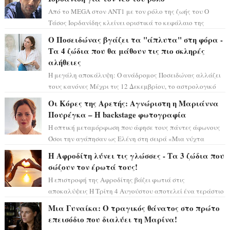
Από το MEGA στον ΑΝΤ1 με τον ρόλο της ζωής του Ο
Τάσος Ιορδανίδης κλείνει οριστικά το κεφάλαιο της
τεράστιας επιτυχίας «Μια Νύχτα Μόνο» ...
Ο Ποσειδώνας βγάζει τα "άπλυτα" στη φόρα -
Τα 4 ζώδια που θα μάθουν τις πιο σκληρές
αλήθειες
Η μεγάλη αποκάλυψη: Ο ανάδρομος Ποσειδώνας αλλάζει
τους κανόνες Μέχρι τις 12 Δεκεμβρίου, το αστρολογικό
σκηνικό θυμίζει ταινία μυστηρίου ...
Οι Κόρες της Αρετής: Αγνώριστη η Μαριάννα
Πουρέγκα – H backstage φωτογραφία
Η οπτική μεταμόρφωση που άφησε τους πάντες άφωνους
Όσοι την αγάπησαν ως Ελένη στη σειρά «Μια νύχτα
μόνο», θα πρέπει τώρα να προετοιμαστο...
Η Αφροδίτη λύνει τις γλώσσες - Τα 3 ζώδια που
σώζουν τον έρωτά τους!
Η επιστροφή της Αφροδίτης βάζει φωτιά στις
αποκαλύψεις Η Τρίτη 4 Αυγούστου αποτελεί ένα τεράστιο
αστρολογικό ορόσημο, καθώς η Αφροδίτη πρ...
Μια Γυναίκα: Ο τραγικός θάνατος στο πρώτο
επεισόδιο που διαλύει τη Μαρίνα!