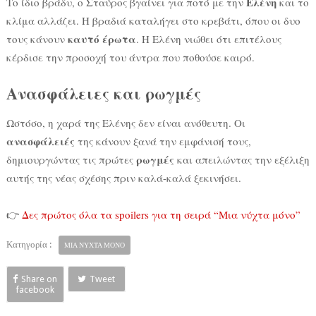
Ελένη
Το ίδιο βράδυ, ο Σταύρος βγαίνει για ποτό με την
και το
κλίμα αλλάζει. Η βραδιά καταλήγει στο κρεβάτι, όπου οι δυο
καυτό έρωτα
τους κάνουν
. Η Ελένη νιώθει ότι επιτέλους
κέρδισε την προσοχή του άντρα που ποθούσε καιρό.
Ανασφάλειες και ρωγμές
Ωστόσο, η χαρά της Ελένης δεν είναι ανόθευτη. Οι
ανασφάλειές
της κάνουν ξανά την εμφάνισή τους,
ρωγμές
δημιουργώντας τις πρώτες
και απειλώντας την εξέλιξη
αυτής της νέας σχέσης πριν καλά-καλά ξεκινήσει.
👉
Δες πρώτος όλα τα spoilers για τη σειρά “Μια νύχτα μόνο”
Κατηγορία :
ΜΙΑ ΝΥΧΤΑ ΜΟΝΟ
Share on
Tweet
facebook