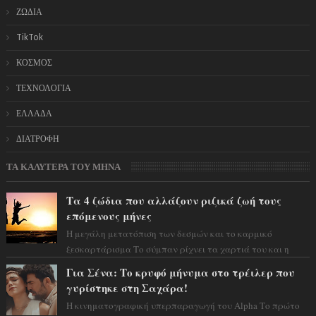
ΖΩΔΙΑ
TikTok
ΚΟΣΜΟΣ
ΤΕΧΝΟΛΟΓΙΑ
ΕΛΛΑΔΑ
ΔΙΑΤΡΟΦΗ
ΤΑ ΚΑΛΥΤΕΡΑ ΤΟΥ ΜΗΝΑ
Τα 4 ζώδια που αλλάζουν ριζικά ζωή τους
επόμενους μήνες
Η μεγάλη μετατόπιση των δεσμών και το καρμικό
ξεσκαρτάρισμα Το σύμπαν ρίχνει τα χαρτιά του και η
αστρολόγος Έλενορ προειδοποιεί: οι σελην...
Για Σένα: Το κρυφό μήνυμα στο τρέιλερ που
γυρίστηκε στη Σαχάρα!
Η κινηματογραφική υπερπαραγωγή του Alpha Το πρώτο