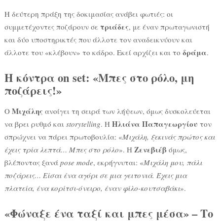
Η δεύτερη πράξη της δοκιμασίας ανάβει φωτιές: οι
τριάδες
συμμετέχοντες ποζάρουν σε
, με έναν πρωταγωνιστή
και δύο υποστηρικτές που άλλοτε τον αναδεικνύουν και
δράμα
άλλοτε του «κλέβουν» το κάδρο. Εκεί αρχίζει και το
.
Η κόντρα on set: «Μπες στο ρόλο, μη
ποζάρεις!»
Μιχάλης
Ο
ανοίγει τη σειρά των λήψεων, όμως δυσκολεύεται
Ηλιάνα Παπαγεωργίου
να βρει ρυθμό και
storytelling
. Η
τον
σπρώχνει να πάρει πρωτοβουλία: «
Μιχάλη, ξεκινάς πρώτος και
Ζενεβιέβ
έχεις τρία λεπτά… Μπες στο ρόλο
». Η
όμως,
βλέποντας ξανά
pose mode
, εκρήγνυται: «
Μιχάλη μου, πάλι
ποζάρεις… Είσαι ένα αγόρι σε μια γειτονιά. Έχεις μια
πλατεία, ένα κορίτσι-όνειρο, έναν φίλο-κουτσαβάκι
».
«Φώναξε ένα ταξί και μπες μέσα» – Το