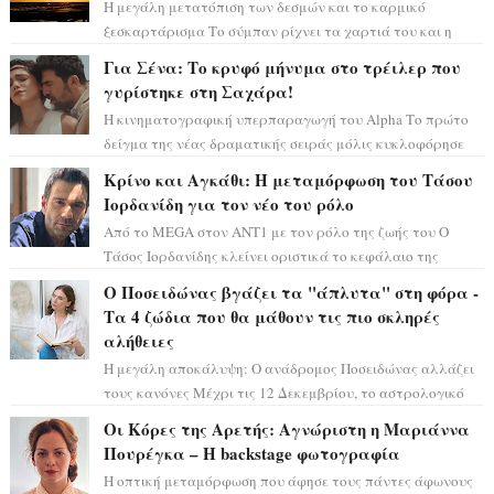
Η μεγάλη μετατόπιση των δεσμών και το καρμικό
ξεσκαρτάρισμα Το σύμπαν ρίχνει τα χαρτιά του και η
αστρολόγος Έλενορ προειδοποιεί: οι σελην...
Για Σένα: Το κρυφό μήνυμα στο τρέιλερ που
γυρίστηκε στη Σαχάρα!
Η κινηματογραφική υπερπαραγωγή του Alpha Το πρώτο
δείγμα της νέας δραματικής σειράς μόλις κυκλοφόρησε
και η αισθητική του ξεπερνά κάθε π...
Κρίνο και Αγκάθι: Η μεταμόρφωση του Τάσου
Ιορδανίδη για τον νέο του ρόλο
Από το MEGA στον ΑΝΤ1 με τον ρόλο της ζωής του Ο
Τάσος Ιορδανίδης κλείνει οριστικά το κεφάλαιο της
τεράστιας επιτυχίας «Μια Νύχτα Μόνο» ...
Ο Ποσειδώνας βγάζει τα "άπλυτα" στη φόρα -
Τα 4 ζώδια που θα μάθουν τις πιο σκληρές
αλήθειες
Η μεγάλη αποκάλυψη: Ο ανάδρομος Ποσειδώνας αλλάζει
τους κανόνες Μέχρι τις 12 Δεκεμβρίου, το αστρολογικό
σκηνικό θυμίζει ταινία μυστηρίου ...
Οι Κόρες της Αρετής: Αγνώριστη η Μαριάννα
Πουρέγκα – H backstage φωτογραφία
Η οπτική μεταμόρφωση που άφησε τους πάντες άφωνους