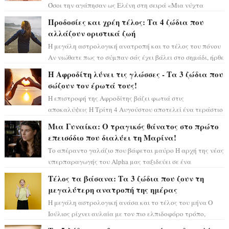
Όσοι την αγάπησαν ως Ελένη στη σειρά «Μια νύχτα
μόνο», θα πρέπει τώρα να προετοιμαστο...
Προδοσίες και χρέη τέλος: Τα 4 ζώδια που
αλλάζουν οριστικά ζωή
Η μεγάλη αστρολογική ανατροπή και το τέλος του πόνου
Αν νιώθατε πως το σύμπαν σάς έχει βάλει στο σημάδι, ήρθε
η ώρα να πάρετε μια βαθιά α...
Η Αφροδίτη λύνει τις γλώσσες - Τα 3 ζώδια που
σώζουν τον έρωτά τους!
Η επιστροφή της Αφροδίτης βάζει φωτιά στις
αποκαλύψεις Η Τρίτη 4 Αυγούστου αποτελεί ένα τεράστιο
αστρολογικό ορόσημο, καθώς η Αφροδίτη πρ...
Μια Γυναίκα: Ο τραγικός θάνατος στο πρώτο
επεισόδιο που διαλύει τη Μαρίνα!
Το απέραντο γαλάζιο που βάφεται μαύρο Η αρχή της νέας
υπερπαραγωγής του Alpha μας ταξιδεύει σε ένα
ειδυλλιακό σκηνικό, πλημμυρισμένο από...
Τέλος τα βάσανα: Τα 3 ζώδια που ζουν τη
μεγαλύτερη ανατροπή της ημέρας
Η μεγάλη αστρολογική ανάσα και το τέλος του μήνα Ο
Ιούλιος ρίχνει αυλαία με τον πιο ελπιδοφόρο τρόπο,
καθώς η Σελήνη περνάει στο ζώδιο τω...