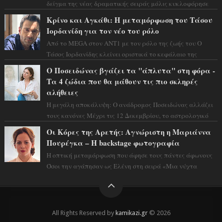
δείγμα της νέας δραματικής σειράς μόλις κυκλοφόρησε
και η αισθητική του ξεπερνά κάθε π...
Κρίνο και Αγκάθι: Η μεταμόρφωση του Τάσου
Ιορδανίδη για τον νέο του ρόλο
Από το MEGA στον ΑΝΤ1 με τον ρόλο της ζωής του Ο
Τάσος Ιορδανίδης κλείνει οριστικά το κεφάλαιο της
τεράστιας επιτυχίας «Μια Νύχτα Μόνο» ...
Ο Ποσειδώνας βγάζει τα "άπλυτα" στη φόρα -
Τα 4 ζώδια που θα μάθουν τις πιο σκληρές
αλήθειες
Η μεγάλη αποκάλυψη: Ο ανάδρομος Ποσειδώνας αλλάζει
τους κανόνες Μέχρι τις 12 Δεκεμβρίου, το αστρολογικό
σκηνικό θυμίζει ταινία μυστηρίου ...
Οι Κόρες της Αρετής: Αγνώριστη η Μαριάννα
Πουρέγκα – H backstage φωτογραφία
Η οπτική μεταμόρφωση που άφησε τους πάντες άφωνους
Όσοι την αγάπησαν ως Ελένη στη σειρά «Μια νύχτα
μόνο», θα πρέπει τώρα να προετοιμαστο...
All Rights Reserved by
kamikazi.gr
© 2026