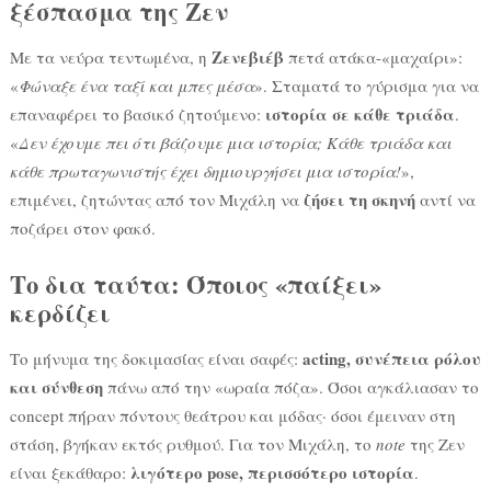
ξέσπασμα της Ζεν
Ζενεβιέβ
Με τα νεύρα τεντωμένα, η
πετά ατάκα-«μαχαίρι»:
«
Φώναξε ένα ταξί και μπες μέσα
». Σταματά το γύρισμα για να
ιστορία σε κάθε τριάδα
επαναφέρει το βασικό ζητούμενο:
.
«
Δεν έχουμε πει ότι βάζουμε μια ιστορία; Κάθε τριάδα και
κάθε πρωταγωνιστής έχει δημιουργήσει μια ιστορία!
»,
ζήσει τη σκηνή
επιμένει, ζητώντας από τον Μιχάλη να
αντί να
ποζάρει στον φακό.
Το δια ταύτα: Όποιος «παίξει»
κερδίζει
acting, συνέπεια ρόλου
Το μήνυμα της δοκιμασίας είναι σαφές:
και σύνθεση
πάνω από την «ωραία πόζα». Όσοι αγκάλιασαν το
concept πήραν πόντους θεάτρου και μόδας· όσοι έμειναν στη
στάση, βγήκαν εκτός ρυθμού. Για τον Μιχάλη, το
note
της Ζεν
λιγότερο pose, περισσότερο ιστορία
είναι ξεκάθαρο:
.