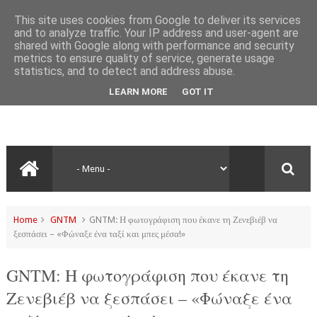
This site uses cookies from Google to deliver its services
and to analyze traffic. Your IP address and user-agent are
shared with Google along with performance and security
metrics to ensure quality of service, generate usage
statistics, and to detect and address abuse.
LEARN MORE
GOT IT
Home
GNTM
GNTM: Η φωτογράφιση που έκανε τη Ζενεβιέβ να
ξεσπάσει – «Φώναξε ένα ταξί και μπες μέσα!»
GNTM: Η φωτογράφιση που έκανε τη
Ζενεβιέβ να ξεσπάσει – «Φώναξε ένα