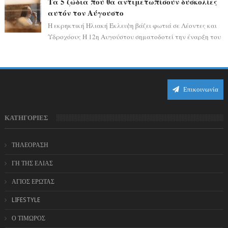
Τα 5 ζώδια που θα αντιμετωπίσουν δυσκολίες
αυτόν τον Αύγουστο
Η εκρηκτική Ηλιακή Έκλειψη βάζει φωτιά σε Λέοντες και
Υδροχόους Η 12η Αυγούστου σηματοδοτεί την έναρξη του
αστρολογικού χάους, καθώς η Ηλια...
Επικοινωνία
ΚΑΤΗΓΟΡΙΕΣ
ΤΗΛΕΟΡΑΣΗ
ΓΗ ΤΗΣ ΕΛΙΑΣ
ΑΓΙΟΣ ΕΡΩΤΑΣ
LIFESTYLE
Ο ΤΙΜΩΡΟΣ