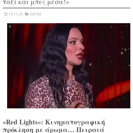
ταξί και μπες μέσα!»
15.11.25
GNTM
«Red Lights»: Κινηματογραφική
πρόκληση με άρωμα… Πειραιά