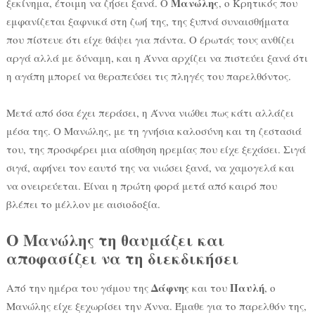
Μανώλης
ξεκίνημα, έτοιμη να ζήσει ξανά. Ο
, ο Κρητικός που
εμφανίζεται ξαφνικά στη ζωή της, της ξυπνά συναισθήματα
που πίστευε ότι είχε θάψει για πάντα. Ο έρωτάς τους ανθίζει
αργά αλλά με δύναμη, και η Άννα αρχίζει να πιστεύει ξανά ότι
η αγάπη μπορεί να θεραπεύσει τις πληγές του παρελθόντος.
Μετά από όσα έχει περάσει, η Άννα νιώθει πως κάτι αλλάζει
μέσα της. Ο Μανώλης, με τη γνήσια καλοσύνη και τη ζεστασιά
του, της προσφέρει μια αίσθηση ηρεμίας που είχε ξεχάσει. Σιγά
σιγά, αφήνει τον εαυτό της να νιώσει ξανά, να χαμογελά και
να ονειρεύεται. Είναι η πρώτη φορά μετά από καιρό που
βλέπει το μέλλον με αισιοδοξία.
Ο Μανώλης τη θαυμάζει και
αποφασίζει να τη διεκδικήσει
Δάφνης
Παυλή
Από την ημέρα του γάμου της
και του
, ο
Μανώλης είχε ξεχωρίσει την Άννα. Έμαθε για το παρελθόν της,