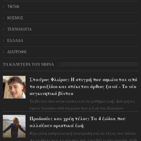
TikTok
ΚΟΣΜΟΣ
ΤΕΧΝΟΛΟΓΙΑ
ΕΛΛΑΔΑ
ΔΙΑΤΡΟΦΗ
ΤΑ ΚΑΛΥΤΕΡΑ ΤΟΥ ΜΗΝΑ
Σταύρος Φλώρος: Η στιγμή που σηκώνεται από
το αμαξίδιο και στέκεται όρθιος ξανά - Το νέο
συγκινητικό βίντεο
Το βίντεο που συγκλονίζει και το μάθημα ζωής Δύο μήνες
έχουν περάσει από τη μέρα που η ζωή του Σταύρου
Φλώρου άλλαξε για πάντα. Ο πρώην...
Προδοσίες και χρέη τέλος: Τα 4 ζώδια που
αλλάζουν οριστικά ζωή
Η μεγάλη αστρολογική ανατροπή και το τέλος του πόνου
Αν νιώθατε πως το σύμπαν σάς έχει βάλει στο σημάδι, ήρθε