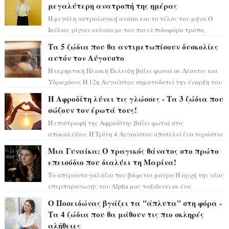
μεγαλύτερη ανατροπή της ημέρας
Η μεγάλη αστρολογική ανάσα και το τέλος του μήνα Ο
Ιούλιος ρίχνει αυλαία με τον πιο ελπιδοφόρο τρόπο,
καθώς η Σελήνη περνάει στο ζώδιο τω...
Τα 5 ζώδια που θα αντιμετωπίσουν δυσκολίες
αυτόν τον Αύγουστο
Η εκρηκτική Ηλιακή Έκλειψη βάζει φωτιά σε Λέοντες και
Υδροχόους Η 12η Αυγούστου σηματοδοτεί την έναρξη του
αστρολογικού χάους, καθώς η Ηλια...
Η Αφροδίτη λύνει τις γλώσσες - Τα 3 ζώδια που
σώζουν τον έρωτά τους!
Η επιστροφή της Αφροδίτης βάζει φωτιά στις
αποκαλύψεις Η Τρίτη 4 Αυγούστου αποτελεί ένα τεράστιο
αστρολογικό ορόσημο, καθώς η Αφροδίτη πρ...
Μια Γυναίκα: Ο τραγικός θάνατος στο πρώτο
επεισόδιο που διαλύει τη Μαρίνα!
Το απέραντο γαλάζιο που βάφεται μαύρο Η αρχή της νέας
υπερπαραγωγής του Alpha μας ταξιδεύει σε ένα
ειδυλλιακό σκηνικό, πλημμυρισμένο από...
Ο Ποσειδώνας βγάζει τα "άπλυτα" στη φόρα -
Τα 4 ζώδια που θα μάθουν τις πιο σκληρές
αλήθειες