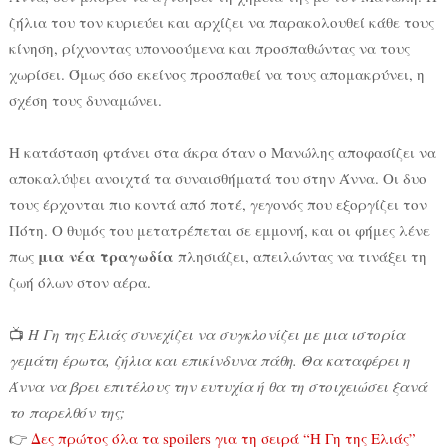
ζήλια του τον κυριεύει και αρχίζει να παρακολουθεί κάθε τους
κίνηση, ρίχνοντας υπονοούμενα και προσπαθώντας να τους
χωρίσει. Όμως όσο εκείνος προσπαθεί να τους απομακρύνει, η
σχέση τους δυναμώνει.
Η κατάσταση φτάνει στα άκρα όταν ο Μανώλης αποφασίζει να
αποκαλύψει ανοιχτά τα συναισθήματά του στην Άννα. Οι δυο
τους έρχονται πιο κοντά από ποτέ, γεγονός που εξοργίζει τον
Πότη. Ο θυμός του μετατρέπεται σε εμμονή, και οι φήμες λένε
μια νέα τραγωδία
πως
πλησιάζει, απειλώντας να τινάξει τη
ζωή όλων στον αέρα.
📺
Η Γη της Ελιάς συνεχίζει να συγκλονίζει με μια ιστορία
γεμάτη έρωτα, ζήλια και επικίνδυνα πάθη. Θα καταφέρει η
Άννα να βρει επιτέλους την ευτυχία ή θα τη στοιχειώσει ξανά
το παρελθόν της;
👉
Δες πρώτος όλα τα spoilers για τη σειρά “Η Γη της Ελιάς”