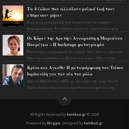
η ώρα να πάρετε μια βαθιά α...
Τα 4 ζώδια που αλλάζουν ριζικά ζωή τους
επόμενους μήνες
Η μεγάλη μετατόπιση των δεσμών και το καρμικό
ξεσκαρτάρισμα Το σύμπαν ρίχνει τα χαρτιά του και η
αστρολόγος Έλενορ προειδοποιεί: οι σελην...
Οι Κόρες της Αρετής: Αγνώριστη η Μαριάννα
Πουρέγκα – H backstage φωτογραφία
Η οπτική μεταμόρφωση που άφησε τους πάντες άφωνους
Όσοι την αγάπησαν ως Ελένη στη σειρά «Μια νύχτα
μόνο», θα πρέπει τώρα να προετοιμαστο...
Κρίνο και Αγκάθι: Η μεταμόρφωση του Τάσου
Ιορδανίδη για τον νέο του ρόλο
Από το MEGA στον ΑΝΤ1 με τον ρόλο της ζωής του Ο
Τάσος Ιορδανίδης κλείνει οριστικά το κεφάλαιο της
τεράστιας επιτυχίας «Μια Νύχτα Μόνο» ...
All Rights Reserved by
kamikazi.gr
© 2026
Powered By
Blogger
, Designed by
kamikazi.gr