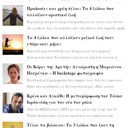
Φλώρου άλλαξε για πάντα. Ο πρώην...
Προδοσίες και χρέη τέλος: Τα 4 ζώδια που
αλλάζουν οριστικά ζωή
Η μεγάλη αστρολογική ανατροπή και το τέλος του πόνου
Αν νιώθατε πως το σύμπαν σάς έχει βάλει στο σημάδι, ήρθε
η ώρα να πάρετε μια βαθιά α...
Τα 4 ζώδια που αλλάζουν ριζικά ζωή τους
επόμενους μήνες
Η μεγάλη μετατόπιση των δεσμών και το καρμικό
ξεσκαρτάρισμα Το σύμπαν ρίχνει τα χαρτιά του και η
αστρολόγος Έλενορ προειδοποιεί: οι σελην...
Οι Κόρες της Αρετής: Αγνώριστη η Μαριάννα
Πουρέγκα – H backstage φωτογραφία
Η οπτική μεταμόρφωση που άφησε τους πάντες άφωνους
Όσοι την αγάπησαν ως Ελένη στη σειρά «Μια νύχτα
μόνο», θα πρέπει τώρα να προετοιμαστο...
Κρίνο και Αγκάθι: Η μεταμόρφωση του Τάσου
Ιορδανίδη για τον νέο του ρόλο
Από το MEGA στον ΑΝΤ1 με τον ρόλο της ζωής του Ο
Τάσος Ιορδανίδης κλείνει οριστικά το κεφάλαιο της
τεράστιας επιτυχίας «Μια Νύχτα Μόνο» ...
Τέλος τα βάσανα: Τα 3 ζώδια που ζουν τη