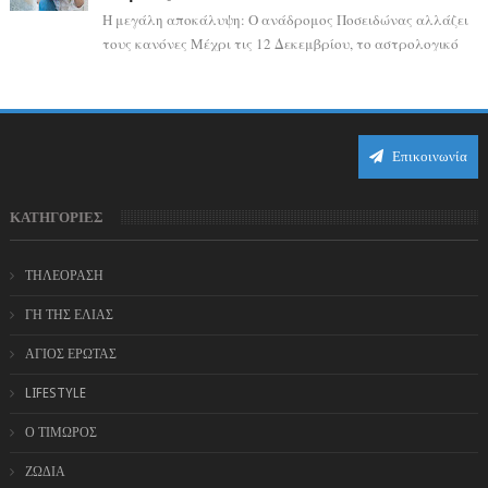
Η μεγάλη αποκάλυψη: Ο ανάδρομος Ποσειδώνας αλλάζει
τους κανόνες Μέχρι τις 12 Δεκεμβρίου, το αστρολογικό
σκηνικό θυμίζει ταινία μυστηρίου ...
Επικοινωνία
ΚΑΤΗΓΟΡΙΕΣ
ΤΗΛΕΟΡΑΣΗ
ΓΗ ΤΗΣ ΕΛΙΑΣ
ΑΓΙΟΣ ΕΡΩΤΑΣ
LIFESTYLE
Ο ΤΙΜΩΡΟΣ
ΖΩΔΙΑ