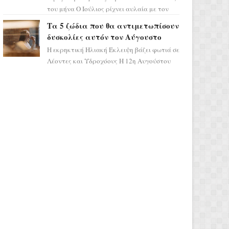
του μήνα Ο Ιούλιος ρίχνει αυλαία με τον
πιο ελπιδοφόρο τρόπο, καθώς η Σελήνη
Τα 5 ζώδια που θα αντιμετωπίσουν
περνάει στο ζώδιο τω...
δυσκολίες αυτόν τον Αύγουστο
Η εκρηκτική Ηλιακή Έκλειψη βάζει φωτιά σε
Λέοντες και Υδροχόους Η 12η Αυγούστου
σηματοδοτεί την έναρξη του αστρολογικού
χάους, καθώς η Ηλια...