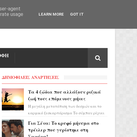
user-agent
erate usage
LEARN MORE
GOT IT
ΟΦΗ
ΔΗΜΟΦΙΛΕΙΣ ΑΝΑΡΤΗΣΕΙΣ
Τα 4 ζώδια που αλλάζουν ριζικά
ζωή τους επόμενους μήνες
Η μεγάλη μετατόπιση των δεσμών και το
καρμικό ξεσκαρτάρισμα Το σύμπαν ρίχνει
τα χαρτιά του και η αστρολόγος Έλενορ
Για Σένα: Το κρυφό μήνυμα στο
προειδοποιεί: οι σελην...
τρέιλερ που γυρίστηκε στη
Σαχάρα!