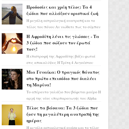
Ελένη στη σειρά «Μια νύχτα μόνο», θα
Προδοσίες και χρέη τέλος: Τα 4
πρέπει τώρα να προετοιμαστο...
ζώδια που αλλάζουν οριστικά ζωή
Η μεγάλη αστρολογική ανατροπή και το
τέλος του πόνου Αν νιώθατε πως το σύμπαν
σάς έχει βάλει στο σημάδι, ήρθε η ώρα να
Η Αφροδίτη λύνει τις γλώσσες - Τα
πάρετε μια βαθιά α...
3 ζώδια που σώζουν τον έρωτά
τους!
Η επιστροφή της Αφροδίτης βάζει φωτιά
στις αποκαλύψεις Η Τρίτη 4 Αυγούστου
αποτελεί ένα τεράστιο αστρολογικό
Μια Γυναίκα: Ο τραγικός θάνατος
ορόσημο, καθώς η Αφροδίτη πρ...
στο πρώτο επεισόδιο που διαλύει
τη Μαρίνα!
Το απέραντο γαλάζιο που βάφεται μαύρο Η
αρχή της νέας υπερπαραγωγής του Alpha
μας ταξιδεύει σε ένα ειδυλλιακό σκηνικό,
Τέλος τα βάσανα: Τα 3 ζώδια που
πλημμυρισμένο από...
ζουν τη μεγαλύτερη ανατροπή της
ημέρας
Η μεγάλη αστρολογική ανάσα και το τέλος