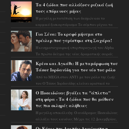
Τα 4 ζώδια που αλλάζουν ριζικά ζωή
τους επόμενους μήνες
Η μεγάλη μετατόπιση των δεσμών και το
καρμικό ξεσκαρτάρισμα Το σύμπαν ρίχνει τα
χαρτιά του και η αστρολόγος Έλενορ
Για Σένα: Το κρυφό μήνυμα στο
προειδοποιεί: οι σελην...
τρέιλερ που γυρίστηκε στη Σαχάρα!
Η κινηματογραφική υπερπαραγωγή του Alpha
Το πρώτο δείγμα της νέας δραματικής σειράς
μόλις κυκλοφόρησε και η αισθητική του ξεπερνά
Κρίνο και Αγκάθι: Η μεταμόρφωση του
κάθε π...
Τάσου Ιορδανίδη για τον νέο του ρόλο
Από το MEGA στον ΑΝΤ1 με τον ρόλο της ζωής
του Ο Τάσος Ιορδανίδης κλείνει οριστικά το
κεφάλαιο της τεράστιας επιτυχίας «Μια Νύχτα
Ο Ποσειδώνας βγάζει τα "άπλυτα"
Μόνο» ...
στη φόρα - Τα 4 ζώδια που θα μάθουν
τις πιο σκληρές αλήθειες
Η μεγάλη αποκάλυψη: Ο ανάδρομος Ποσειδώνας
αλλάζει τους κανόνες Μέχρι τις 12 Δεκεμβρίου,
το αστρολογικό σκηνικό θυμίζει ταινία
Οι Κόρες της Αρετής: Αγνώριστη η