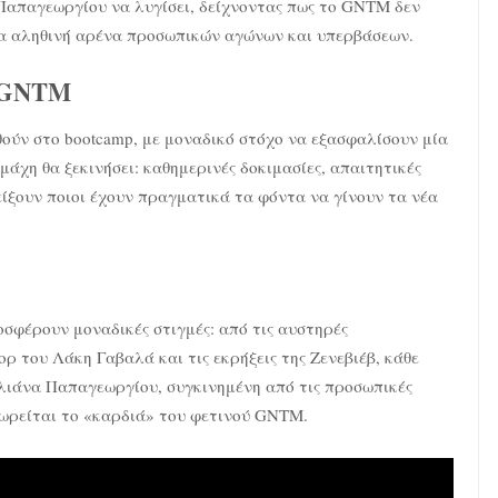
Παπαγεωργίου να λυγίσει, δείχνοντας πως το GNTM δεν
μια αληθινή αρένα προσωπικών αγώνων και υπερβάσεων.
υ GNTM
ούν στο bootcamp, με μοναδικό στόχο να εξασφαλίσουν μία
μάχη θα ξεκινήσει: καθημερινές δοκιμασίες, απαιτητικές
ίξουν ποιοι έχουν πραγματικά τα φόντα να γίνουν τα νέα
οσφέρουν μοναδικές στιγμές: από τις αυστηρές
 του Λάκη Γαβαλά και τις εκρήξεις της Ζενεβιέβ, κάθε
 Ηλιάνα Παπαγεωργίου, συγκινημένη από τις προσωπικές
θεωρείται το «καρδιά» του φετινού GNTM.