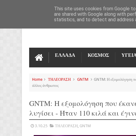
ΌΡΟΙ ΧΡΉΣΗΣ
ΕΠΙΚΟΙΝΩΝΊΑ
This site uses cookies from Google to 
are shared with Google along with per
statistics, and to detect and address 
ΕΛΛΑΔΑ
ΚΟΣΜΟΣ
ΥΓΕΙ
Home
ΤΗΛΕΟΡΑΣΗ
GNTM
GNTM: Η εξομολόγηση που
άλλος άνθρωπος
GNTM: Η εξομολόγηση που έκαν
λυγίσει - Ήταν 110 κιλά και έγι
3.10.25
ΤΗΛΕΟΡΑΣΗ
,
GNTM