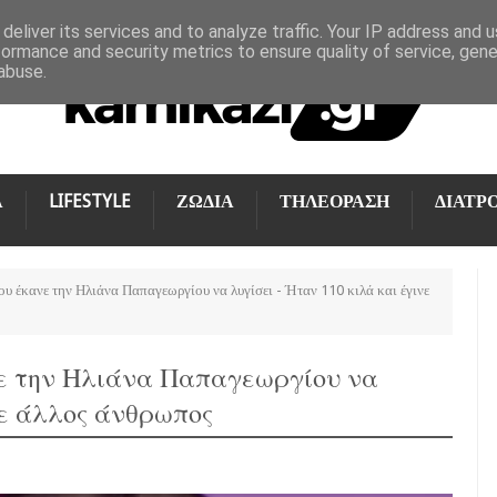
deliver its services and to analyze traffic. Your IP address and 
formance and security metrics to ensure quality of service, gen
abuse.
Α
LIFESTYLE
ΖΩΔΙΑ
ΤΗΛΕΟΡΑΣΗ
ΔΙΑΤΡ
 έκανε την Ηλιάνα Παπαγεωργίου να λυγίσει - Ήταν 110 κιλά και έγινε
ε την Ηλιάνα Παπαγεωργίου να
νε άλλος άνθρωπος