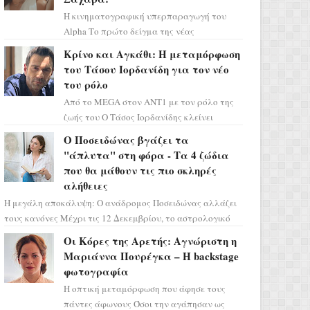
Η κινηματογραφική υπερπαραγωγή του
Alpha Το πρώτο δείγμα της νέας
δραματικής σειράς μόλις κυκλοφόρησε και
Κρίνο και Αγκάθι: Η μεταμόρφωση
η αισθητική του ξεπερνά κάθε π...
του Τάσου Ιορδανίδη για τον νέο
του ρόλο
Από το MEGA στον ΑΝΤ1 με τον ρόλο της
ζωής του Ο Τάσος Ιορδανίδης κλείνει
οριστικά το κεφάλαιο της τεράστιας
Ο Ποσειδώνας βγάζει τα
επιτυχίας «Μια Νύχτα Μόνο» ...
"άπλυτα" στη φόρα - Τα 4 ζώδια
που θα μάθουν τις πιο σκληρές
αλήθειες
Η μεγάλη αποκάλυψη: Ο ανάδρομος Ποσειδώνας αλλάζει
τους κανόνες Μέχρι τις 12 Δεκεμβρίου, το αστρολογικό
σκηνικό θυμίζει ταινία μυστηρίου ...
Οι Κόρες της Αρετής: Αγνώριστη η
Μαριάννα Πουρέγκα – H backstage
φωτογραφία
Η οπτική μεταμόρφωση που άφησε τους
πάντες άφωνους Όσοι την αγάπησαν ως