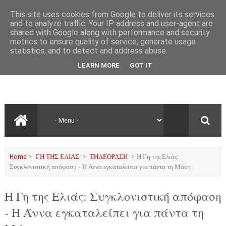
This site uses cookies from Google to deliver its services
and to analyze traffic. Your IP address and user-agent are
shared with Google along with performance and security
metrics to ensure quality of service, generate usage
statistics, and to detect and address abuse.
LEARN MORE
GOT IT
Home
ΓΗ ΤΗΣ ΕΛΙΑΣ
ΤΗΛΕΟΡΑΣΗ
Η Γη της Ελιάς:
Συγκλονιστική απόφαση - Η Άννα εγκαταλείπει για πάντα τη Μάνη
Η Γη της Ελιάς: Συγκλονιστική απόφαση
- Η Άννα εγκαταλείπει για πάντα τη