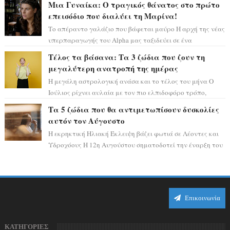
Μια Γυναίκα: Ο τραγικός θάνατος στο πρώτο
επεισόδιο που διαλύει τη Μαρίνα!
Το απέραντο γαλάζιο που βάφεται μαύρο Η αρχή της νέας
υπερπαραγωγής του Alpha μας ταξιδεύει σε ένα
ειδυλλιακό σκηνικό, πλημμυρισμένο από...
Τέλος τα βάσανα: Τα 3 ζώδια που ζουν τη
μεγαλύτερη ανατροπή της ημέρας
Η μεγάλη αστρολογική ανάσα και το τέλος του μήνα Ο
Ιούλιος ρίχνει αυλαία με τον πιο ελπιδοφόρο τρόπο,
καθώς η Σελήνη περνάει στο ζώδιο τω...
Τα 5 ζώδια που θα αντιμετωπίσουν δυσκολίες
αυτόν τον Αύγουστο
Η εκρηκτική Ηλιακή Έκλειψη βάζει φωτιά σε Λέοντες και
Υδροχόους Η 12η Αυγούστου σηματοδοτεί την έναρξη του
αστρολογικού χάους, καθώς η Ηλια...
Επικοινωνία
ΚΑΤΗΓΟΡΙΕΣ