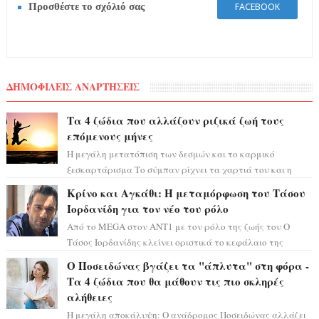
Προσθέστε το σχόλιό σας
FACEBOOK
ΔΗΜΟΦΙΛΕΙΣ ΑΝΑΡΤΗΣΕΙΣ
Τα 4 ζώδια που αλλάζουν ριζικά ζωή τους
επόμενους μήνες
Η μεγάλη μετατόπιση των δεσμών και το καρμικό
ξεσκαρτάρισμα Το σύμπαν ρίχνει τα χαρτιά του και η
αστρολόγος Έλενορ προειδοποιεί: οι σελην...
Κρίνο και Αγκάθι: Η μεταμόρφωση του Τάσου
Ιορδανίδη για τον νέο του ρόλο
Από το MEGA στον ΑΝΤ1 με τον ρόλο της ζωής του Ο
Τάσος Ιορδανίδης κλείνει οριστικά το κεφάλαιο της
τεράστιας επιτυχίας «Μια Νύχτα Μόνο» ...
Ο Ποσειδώνας βγάζει τα "άπλυτα" στη φόρα -
Τα 4 ζώδια που θα μάθουν τις πιο σκληρές
αλήθειες
Η μεγάλη αποκάλυψη: Ο ανάδρομος Ποσειδώνας αλλάζει