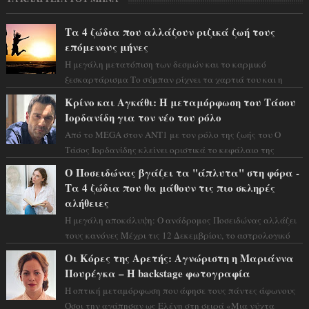
Τα 4 ζώδια που αλλάζουν ριζικά ζωή τους
επόμενους μήνες
Η μεγάλη μετατόπιση των δεσμών και το καρμικό
ξεσκαρτάρισμα Το σύμπαν ρίχνει τα χαρτιά του και η
αστρολόγος Έλενορ προειδοποιεί: οι σελην...
Κρίνο και Αγκάθι: Η μεταμόρφωση του Τάσου
Ιορδανίδη για τον νέο του ρόλο
Από το MEGA στον ΑΝΤ1 με τον ρόλο της ζωής του Ο
Τάσος Ιορδανίδης κλείνει οριστικά το κεφάλαιο της
τεράστιας επιτυχίας «Μια Νύχτα Μόνο» ...
Ο Ποσειδώνας βγάζει τα "άπλυτα" στη φόρα -
Τα 4 ζώδια που θα μάθουν τις πιο σκληρές
αλήθειες
Η μεγάλη αποκάλυψη: Ο ανάδρομος Ποσειδώνας αλλάζει
τους κανόνες Μέχρι τις 12 Δεκεμβρίου, το αστρολογικό
σκηνικό θυμίζει ταινία μυστηρίου ...
Οι Κόρες της Αρετής: Αγνώριστη η Μαριάννα
Πουρέγκα – H backstage φωτογραφία
Η οπτική μεταμόρφωση που άφησε τους πάντες άφωνους
Όσοι την αγάπησαν ως Ελένη στη σειρά «Μια νύχτα