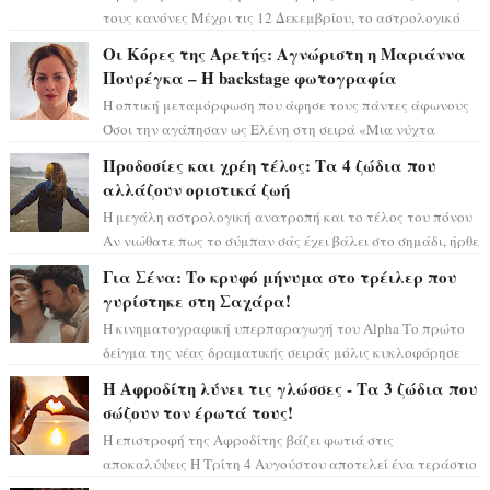
τους κανόνες Μέχρι τις 12 Δεκεμβρίου, το αστρολογικό
σκηνικό θυμίζει ταινία μυστηρίου ...
Οι Κόρες της Αρετής: Αγνώριστη η Μαριάννα
Πουρέγκα – H backstage φωτογραφία
Η οπτική μεταμόρφωση που άφησε τους πάντες άφωνους
Όσοι την αγάπησαν ως Ελένη στη σειρά «Μια νύχτα
μόνο», θα πρέπει τώρα να προετοιμαστο...
Προδοσίες και χρέη τέλος: Τα 4 ζώδια που
αλλάζουν οριστικά ζωή
Η μεγάλη αστρολογική ανατροπή και το τέλος του πόνου
Αν νιώθατε πως το σύμπαν σάς έχει βάλει στο σημάδι, ήρθε
η ώρα να πάρετε μια βαθιά α...
Για Σένα: Το κρυφό μήνυμα στο τρέιλερ που
γυρίστηκε στη Σαχάρα!
Η κινηματογραφική υπερπαραγωγή του Alpha Το πρώτο
δείγμα της νέας δραματικής σειράς μόλις κυκλοφόρησε
και η αισθητική του ξεπερνά κάθε π...
Η Αφροδίτη λύνει τις γλώσσες - Τα 3 ζώδια που
σώζουν τον έρωτά τους!
Η επιστροφή της Αφροδίτης βάζει φωτιά στις
αποκαλύψεις Η Τρίτη 4 Αυγούστου αποτελεί ένα τεράστιο
αστρολογικό ορόσημο, καθώς η Αφροδίτη πρ...