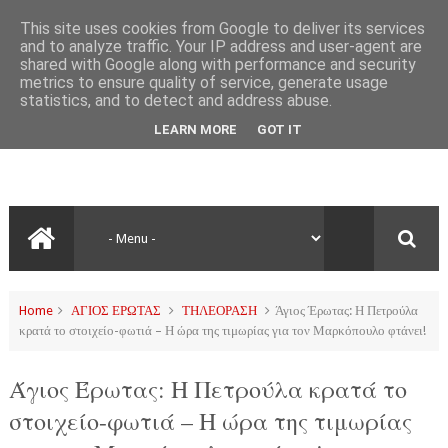
This site uses cookies from Google to deliver its services
and to analyze traffic. Your IP address and user-agent are
shared with Google along with performance and security
metrics to ensure quality of service, generate usage
statistics, and to detect and address abuse.
LEARN MORE
GOT IT
Home
ΑΓΙΟΣ ΕΡΩΤΑΣ
ΤΗΛΕΟΡΑΣΗ
Άγιος Έρωτας: Η Πετρούλα
κρατά το στοιχείο-φωτιά – Η ώρα της τιμωρίας για τον Μαρκόπουλο φτάνει!
Άγιος Έρωτας: Η Πετρούλα κρατά το
στοιχείο-φωτιά – Η ώρα της τιμωρίας