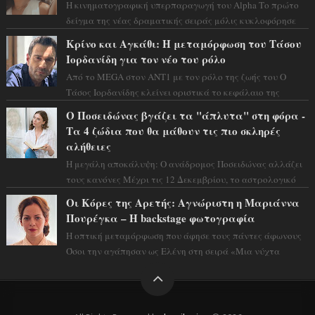
Η κινηματογραφική υπερπαραγωγή του Alpha Το πρώτο
δείγμα της νέας δραματικής σειράς μόλις κυκλοφόρησε
και η αισθητική του ξεπερνά κάθε π...
Κρίνο και Αγκάθι: Η μεταμόρφωση του Τάσου
Ιορδανίδη για τον νέο του ρόλο
Από το MEGA στον ΑΝΤ1 με τον ρόλο της ζωής του Ο
Τάσος Ιορδανίδης κλείνει οριστικά το κεφάλαιο της
τεράστιας επιτυχίας «Μια Νύχτα Μόνο» ...
Ο Ποσειδώνας βγάζει τα "άπλυτα" στη φόρα -
Τα 4 ζώδια που θα μάθουν τις πιο σκληρές
αλήθειες
Η μεγάλη αποκάλυψη: Ο ανάδρομος Ποσειδώνας αλλάζει
τους κανόνες Μέχρι τις 12 Δεκεμβρίου, το αστρολογικό
σκηνικό θυμίζει ταινία μυστηρίου ...
Οι Κόρες της Αρετής: Αγνώριστη η Μαριάννα
Πουρέγκα – H backstage φωτογραφία
Η οπτική μεταμόρφωση που άφησε τους πάντες άφωνους
Όσοι την αγάπησαν ως Ελένη στη σειρά «Μια νύχτα
μόνο», θα πρέπει τώρα να προετοιμαστο...