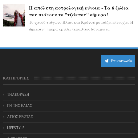
η ώρα να πάρετε μια βαθιά α...
Η απόλυτη αστρολογική εύνοια - Τα 6 ζώδια
που πιάνουν το "τζάκποτ" σήμερα!
Το χρυσό τρίγωνο Ήλιου και Κρόνου μοιράζει επιτυχίες Η
σημερινή ημέρα κρύβει τεράστιες δυναμικές,
αποδεικνύοντας πως η πραγματική επιτυχί...
Επικοινωνία
ΚΑΤΗΓΟΡΙΕΣ
ΤΗΛΕΟΡΑΣΗ
ΓΗ ΤΗΣ ΕΛΙΑΣ
ΑΓΙΟΣ ΕΡΩΤΑΣ
LIFESTYLE