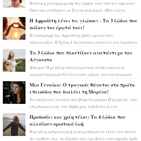
Η οπτική μεταμόρφωση που άφησε τους πάντες άφωνους
Όσοι την αγάπησαν ως Ελένη στη σειρά «Μια νύχτα
μόνο», θα πρέπει τώρα να προετοιμαστο...
Η Αφροδίτη λύνει τις γλώσσες - Τα 3 ζώδια που
σώζουν τον έρωτά τους!
Η επιστροφή της Αφροδίτης βάζει φωτιά στις
αποκαλύψεις Η Τρίτη 4 Αυγούστου αποτελεί ένα τεράστιο
αστρολογικό ορόσημο, καθώς η Αφροδίτη πρ...
Τα 3 ζώδια που πλουτίζουν αναπάντεχα τον
Αύγουστο
Δίδυμοι: Η μεγάλη επαγγελματική εκτόξευση και οι
ισχυροί σύμμαχοι Ο τελευταίος μήνας του καλοκαιριού
έρχεται να ανατρέψει τα πάντα γύρω α...
Μια Γυναίκα: Ο τραγικός θάνατος στο πρώτο
επεισόδιο που διαλύει τη Μαρίνα!
Το απέραντο γαλάζιο που βάφεται μαύρο Η αρχή της νέας
υπερπαραγωγής του Alpha μας ταξιδεύει σε ένα
ειδυλλιακό σκηνικό, πλημμυρισμένο από...
Προδοσίες και χρέη τέλος: Τα 4 ζώδια που
αλλάζουν οριστικά ζωή
Η μεγάλη αστρολογική ανατροπή και το τέλος του πόνου
Αν νιώθατε πως το σύμπαν σάς έχει βάλει στο σημάδι, ήρθε