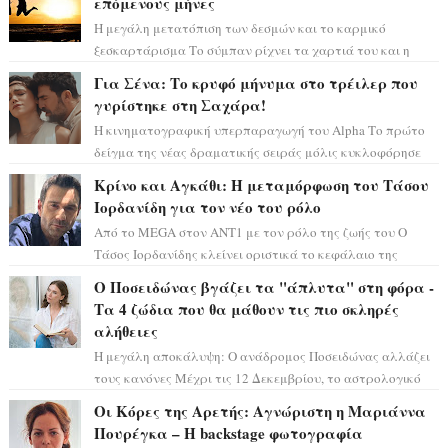
επόμενους μήνες
Η μεγάλη μετατόπιση των δεσμών και το καρμικό
ξεσκαρτάρισμα Το σύμπαν ρίχνει τα χαρτιά του και η
αστρολόγος Έλενορ προειδοποιεί: οι σελην...
Για Σένα: Το κρυφό μήνυμα στο τρέιλερ που
γυρίστηκε στη Σαχάρα!
Η κινηματογραφική υπερπαραγωγή του Alpha Το πρώτο
δείγμα της νέας δραματικής σειράς μόλις κυκλοφόρησε
και η αισθητική του ξεπερνά κάθε π...
Κρίνο και Αγκάθι: Η μεταμόρφωση του Τάσου
Ιορδανίδη για τον νέο του ρόλο
Από το MEGA στον ΑΝΤ1 με τον ρόλο της ζωής του Ο
Τάσος Ιορδανίδης κλείνει οριστικά το κεφάλαιο της
τεράστιας επιτυχίας «Μια Νύχτα Μόνο» ...
Ο Ποσειδώνας βγάζει τα "άπλυτα" στη φόρα -
Τα 4 ζώδια που θα μάθουν τις πιο σκληρές
αλήθειες
Η μεγάλη αποκάλυψη: Ο ανάδρομος Ποσειδώνας αλλάζει
τους κανόνες Μέχρι τις 12 Δεκεμβρίου, το αστρολογικό
σκηνικό θυμίζει ταινία μυστηρίου ...
Οι Κόρες της Αρετής: Αγνώριστη η Μαριάννα
Πουρέγκα – H backstage φωτογραφία