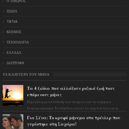
Ο ΤΙΜΩΡΟΣ
ΖΩΔΙΑ
TikTok
ΚΟΣΜΟΣ
ΤΕΧΝΟΛΟΓΙΑ
ΕΛΛΑΔΑ
ΔΙΑΤΡΟΦΗ
ΤΑ ΚΑΛΥΤΕΡΑ ΤΟΥ ΜΗΝΑ
Τα 4 ζώδια που αλλάζουν ριζικά ζωή τους
επόμενους μήνες
Η μεγάλη μετατόπιση των δεσμών και το καρμικό
ξεσκαρτάρισμα Το σύμπαν ρίχνει τα χαρτιά του και η
αστρολόγος Έλενορ προειδοποιεί: οι σελην...
Για Σένα: Το κρυφό μήνυμα στο τρέιλερ που
γυρίστηκε στη Σαχάρα!