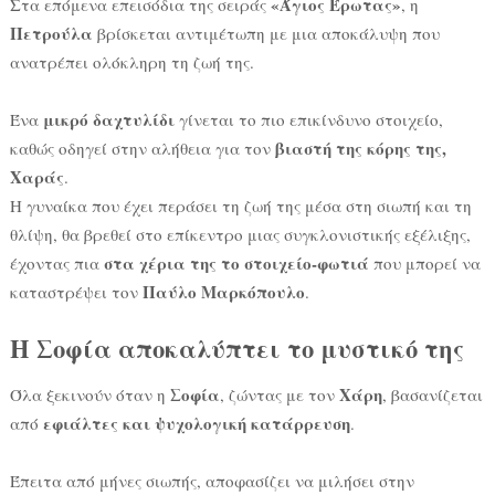
«Άγιος Έρωτας»
Στα επόμενα επεισόδια της σειράς
, η
Πετρούλα
βρίσκεται αντιμέτωπη με μια αποκάλυψη που
ανατρέπει ολόκληρη τη ζωή της.
μικρό δαχτυλίδι
Ένα
γίνεται το πιο επικίνδυνο στοιχείο,
βιαστή της κόρης της,
καθώς οδηγεί στην αλήθεια για τον
Χαράς
.
Η γυναίκα που έχει περάσει τη ζωή της μέσα στη σιωπή και τη
θλίψη, θα βρεθεί στο επίκεντρο μιας συγκλονιστικής εξέλιξης,
στα χέρια της το στοιχείο-φωτιά
έχοντας πια
που μπορεί να
Παύλο Μαρκόπουλο
καταστρέψει τον
.
Η Σοφία αποκαλύπτει το μυστικό της
Σοφία
Χάρη
Όλα ξεκινούν όταν η
, ζώντας με τον
, βασανίζεται
εφιάλτες και ψυχολογική κατάρρευση
από
.
Έπειτα από μήνες σιωπής, αποφασίζει να μιλήσει στην