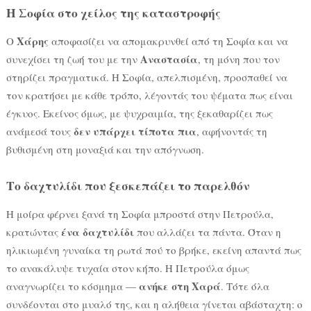
Η Σοφία στο χείλος της καταστροφής
Χάρης
Ο
αποφασίζει να απομακρυνθεί από τη Σοφία και να
Αναστασία
συνεχίσει τη ζωή του με την
, τη μόνη που τον
στηρίζει πραγματικά. Η Σοφία, απελπισμένη, προσπαθεί να
τον κρατήσει με κάθε τρόπο, λέγοντάς του ψέματα πως είναι
έγκυος. Εκείνος όμως, με ψυχραιμία, της ξεκαθαρίζει πως
δεν υπάρχει τίποτα πια
ανάμεσά τους
, αφήνοντάς τη
βυθισμένη στη μοναξιά και την απόγνωση.
Το δαχτυλίδι που ξεσκεπάζει το παρελθόν
Η μοίρα φέρνει ξανά τη Σοφία μπροστά στην Πετρούλα,
ένα δαχτυλίδι
κρατώντας
που αλλάζει τα πάντα. Όταν η
ηλικιωμένη γυναίκα τη ρωτά πού το βρήκε, εκείνη απαντά πως
το ανακάλυψε τυχαία στον κήπο. Η Πετρούλα όμως
ανήκε στη Χαρά
αναγνωρίζει το κόσμημα —
. Τότε όλα
συνδέονται στο μυαλό της, και η αλήθεια γίνεται αβάσταχτη: ο