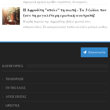
σημερινή ημέρα κρύβει τεράστιες δυναμικές,
αποδεικνύοντας πως η πραγματική επιτυχί...
Η Αφροδίτη "σπάει" τη σιωπή - Τα 3 ζώδια που
ζουν τη μεγαλύτερη ερωτική ανατροπή!
Η ορθή πορεία της Αφροδίτης βάζει φωτιά στις
αποκαλύψεις Το αστρολογικό τοπίο αλλάζει ριζικά, καθώς
η Αφροδίτη επιστρέφει σε ορθή πορεία ...
Επικοινωνία
ΚΑΤΗΓΟΡΙΕΣ
ΤΗΛΕΟΡΑΣΗ
ΓΗ ΤΗΣ ΕΛΙΑΣ
ΑΓΙΟΣ ΕΡΩΤΑΣ
LIFESTYLE