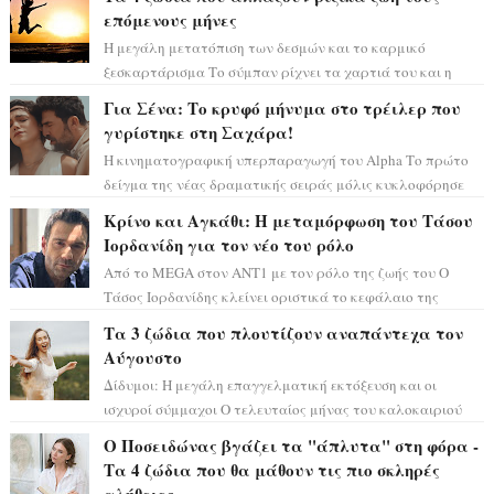
επόμενους μήνες
Η μεγάλη μετατόπιση των δεσμών και το καρμικό
ξεσκαρτάρισμα Το σύμπαν ρίχνει τα χαρτιά του και η
αστρολόγος Έλενορ προειδοποιεί: οι σελην...
Για Σένα: Το κρυφό μήνυμα στο τρέιλερ που
γυρίστηκε στη Σαχάρα!
Η κινηματογραφική υπερπαραγωγή του Alpha Το πρώτο
δείγμα της νέας δραματικής σειράς μόλις κυκλοφόρησε
και η αισθητική του ξεπερνά κάθε π...
Κρίνο και Αγκάθι: Η μεταμόρφωση του Τάσου
Ιορδανίδη για τον νέο του ρόλο
Από το MEGA στον ΑΝΤ1 με τον ρόλο της ζωής του Ο
Τάσος Ιορδανίδης κλείνει οριστικά το κεφάλαιο της
τεράστιας επιτυχίας «Μια Νύχτα Μόνο» ...
Τα 3 ζώδια που πλουτίζουν αναπάντεχα τον
Αύγουστο
Δίδυμοι: Η μεγάλη επαγγελματική εκτόξευση και οι
ισχυροί σύμμαχοι Ο τελευταίος μήνας του καλοκαιριού
έρχεται να ανατρέψει τα πάντα γύρω α...
Ο Ποσειδώνας βγάζει τα "άπλυτα" στη φόρα -
Τα 4 ζώδια που θα μάθουν τις πιο σκληρές