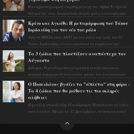
Η κινηματογραφική υπερπαραγωγή του Alpha Το πρώτο
δείγμα της νέας δραματικής σειράς μόλις κυκλοφόρησε
και η αισθητική του ξεπερνά κάθε π...
Κρίνο και Αγκάθι: Η μεταμόρφωση του Τάσου
Ιορδανίδη για τον νέο του ρόλο
Από το MEGA στον ΑΝΤ1 με τον ρόλο της ζωής του Ο
Τάσος Ιορδανίδης κλείνει οριστικά το κεφάλαιο της
τεράστιας επιτυχίας «Μια Νύχτα Μόνο» ...
Τα 3 ζώδια που πλουτίζουν αναπάντεχα τον
Αύγουστο
Δίδυμοι: Η μεγάλη επαγγελματική εκτόξευση και οι
ισχυροί σύμμαχοι Ο τελευταίος μήνας του καλοκαιριού
έρχεται να ανατρέψει τα πάντα γύρω α...
Ο Ποσειδώνας βγάζει τα "άπλυτα" στη φόρα -
Τα 4 ζώδια που θα μάθουν τις πιο σκληρές
αλήθειες
Η μεγάλη αποκάλυψη: Ο ανάδρομος Ποσειδώνας αλλάζει
τους κανόνες Μέχρι τις 12 Δεκεμβρίου, το αστρολογικό
σκηνικό θυμίζει ταινία μυστηρίου ...