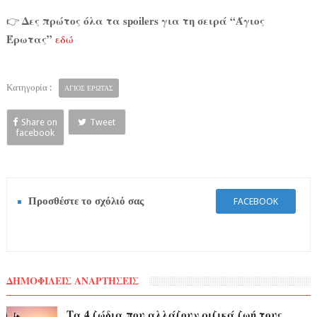
Δες πρώτος όλα τα spoilers για τη σειρά “Άγιος
👉
Έρωτας”
εδώ
Κατηγορία :
ΑΓΙΟΣ ΕΡΩΤΑΣ
Share on
Tweet
facebook
Προσθέστε το σχόλιό σας
FACEBOOK
ΔΗΜΟΦΙΛΕΙΣ ΑΝΑΡΤΗΣΕΙΣ
Τα 4 ζώδια που αλλάζουν ριζικά ζωή τους