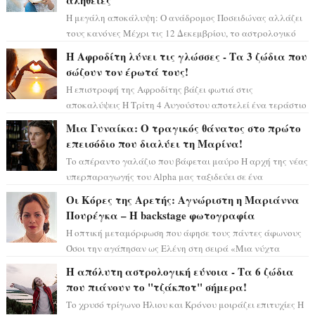
αλήθειες
Η μεγάλη αποκάλυψη: Ο ανάδρομος Ποσειδώνας αλλάζει
τους κανόνες Μέχρι τις 12 Δεκεμβρίου, το αστρολογικό
σκηνικό θυμίζει ταινία μυστηρίου ...
Η Αφροδίτη λύνει τις γλώσσες - Τα 3 ζώδια που
σώζουν τον έρωτά τους!
Η επιστροφή της Αφροδίτης βάζει φωτιά στις
αποκαλύψεις Η Τρίτη 4 Αυγούστου αποτελεί ένα τεράστιο
αστρολογικό ορόσημο, καθώς η Αφροδίτη πρ...
Μια Γυναίκα: Ο τραγικός θάνατος στο πρώτο
επεισόδιο που διαλύει τη Μαρίνα!
Το απέραντο γαλάζιο που βάφεται μαύρο Η αρχή της νέας
υπερπαραγωγής του Alpha μας ταξιδεύει σε ένα
ειδυλλιακό σκηνικό, πλημμυρισμένο από...
Οι Κόρες της Αρετής: Αγνώριστη η Μαριάννα
Πουρέγκα – H backstage φωτογραφία
Η οπτική μεταμόρφωση που άφησε τους πάντες άφωνους
Όσοι την αγάπησαν ως Ελένη στη σειρά «Μια νύχτα
μόνο», θα πρέπει τώρα να προετοιμαστο...
Η απόλυτη αστρολογική εύνοια - Τα 6 ζώδια
που πιάνουν το "τζάκποτ" σήμερα!
Το χρυσό τρίγωνο Ήλιου και Κρόνου μοιράζει επιτυχίες Η