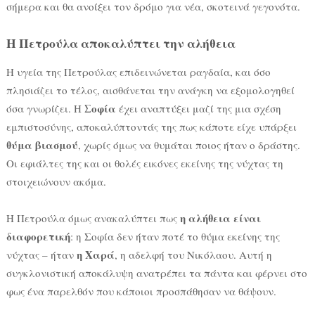
σήμερα και θα ανοίξει τον δρόμο για νέα, σκοτεινά γεγονότα.
Η Πετρούλα αποκαλύπτει την αλήθεια
Η υγεία της Πετρούλας επιδεινώνεται ραγδαία, και όσο
πλησιάζει το τέλος, αισθάνεται την ανάγκη να εξομολογηθεί
Σοφία
όσα γνωρίζει. Η
έχει αναπτύξει μαζί της μια σχέση
εμπιστοσύνης, αποκαλύπτοντάς της πως κάποτε είχε υπάρξει
θύμα βιασμού
, χωρίς όμως να θυμάται ποιος ήταν ο δράστης.
Οι εφιάλτες της και οι θολές εικόνες εκείνης της νύχτας τη
στοιχειώνουν ακόμα.
η αλήθεια είναι
Η Πετρούλα όμως ανακαλύπτει πως
διαφορετική
: η Σοφία δεν ήταν ποτέ το θύμα εκείνης της
η Χαρά
νύχτας – ήταν
, η αδελφή του Νικόλαου. Αυτή η
συγκλονιστική αποκάλυψη ανατρέπει τα πάντα και φέρνει στο
φως ένα παρελθόν που κάποιοι προσπάθησαν να θάψουν.