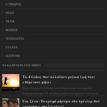
Ο ΤΙΜΩΡΟΣ
ΖΩΔΙΑ
TikTok
ΚΟΣΜΟΣ
ΤΕΧΝΟΛΟΓΙΑ
ΕΛΛΑΔΑ
ΔΙΑΤΡΟΦΗ
ΤΑ ΚΑΛΥΤΕΡΑ ΤΟΥ ΜΗΝΑ
Τα 4 ζώδια που αλλάζουν ριζικά ζωή τους
επόμενους μήνες
Η μεγάλη μετατόπιση των δεσμών και το καρμικό
ξεσκαρτάρισμα Το σύμπαν ρίχνει τα χαρτιά του και η
αστρολόγος Έλενορ προειδοποιεί: οι σελην...
Για Σένα: Το κρυφό μήνυμα στο τρέιλερ που
γυρίστηκε στη Σαχάρα!