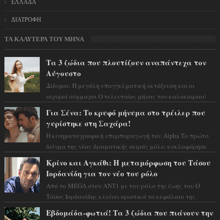
ΕΛΛΑΔΑ
ΔΙΑΤΡΟΦΗ
ΤΑ ΚΑΛΥΤΕΡΑ ΤΟΥ ΜΗΝΑ
Τα 3 ζώδια που πλουτίζουν αναπάντεχα τον
Αύγουστο
Δίδυμοι: Η μεγάλη επαγγελματική εκτόξευση και οι
ισχυροί σύμμαχοι Ο τελευταίος μήνας του καλοκαιριού
έρχεται να ανατρέψει τα πάντα γύρω α...
Για Σένα: Το κρυφό μήνυμα στο τρέιλερ που
γυρίστηκε στη Σαχάρα!
Η κινηματογραφική υπερπαραγωγή του Alpha Το πρώτο
δείγμα της νέας δραματικής σειράς μόλις κυκλοφόρησε
και η αισθητική του ξεπερνά κάθε π...
Κρίνο και Αγκάθι: Η μεταμόρφωση του Τάσου
Ιορδανίδη για τον νέο του ρόλο
Από το MEGA στον ΑΝΤ1 με τον ρόλο της ζωής του Ο
Τάσος Ιορδανίδης κλείνει οριστικά το κεφάλαιο της
τεράστιας επιτυχίας «Μια Νύχτα Μόνο» ...
Εβδομάδα-φωτιά! Τα 3 ζώδια που πιάνουν την