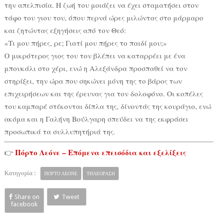
την απελπισία. Η ζωή του μοιάζει να έχει σταματήσει στον
τάφο του γιου του, όπου περνά ώρες μιλώντας στο μάρμαρο
και ζητώντας εξηγήσεις από τον Θεό:
«Τι μου πήρες, ρε; Γιατί μου πήρες το παιδί μου;»
Ο μικρότερος γιος του τον βλέπει να καταρρέει με ένα
μπουκάλι στο χέρι, ενώ η Αλεξάνδρα προσπαθεί να τον
στηρίξει, την ώρα που σηκώνει μόνη της το βάρος των
επιχειρήσεων και της έρευνας για τον δολοφόνο. Οι κοπέλες
του καμπαρέ στέκονται δίπλα της, δίνοντάς της κουράγιο, ενώ
ακόμα και η Γαλήνη Βούλγαρη σπεύδει να της εκφράσει
προσωπικά τα συλλυπητήριά της.
Πόρτο Λεόνε – Επόμενα επεισόδια και εξελίξεις
👉
Κατηγορία :
ΠΟΡΤΟ ΛΕΟΝΕ
ΤΗΛΕΟΡΑΣΗ
Share on
Tweet
facebook