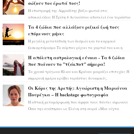
σώζουν τον έρωτά τους!
Η επιστροφή της Αφροδίτης βάζει φωτιά στις
αποκαλύψεις Η Τρίτη 4 Αυγούστου αποτελεί ένα τεράστιο
αστρολογικό ορόσημο, καθώς η Αφροδίτη πρ...
Τα 4 ζώδια που αλλάζουν ριζικά ζωή τους
επόμενους μήνες
Η μεγάλη μετατόπιση των δεσμών και το καρμικό
ξεσκαρτάρισμα Το σύμπαν ρίχνει τα χαρτιά του και η
αστρολόγος Έλενορ προειδοποιεί: οι σελην...
Η απόλυτη αστρολογική εύνοια - Τα 6 ζώδια
που πιάνουν το "τζάκποτ" σήμερα!
Το χρυσό τρίγωνο Ήλιου και Κρόνου μοιράζει επιτυχίες Η
σημερινή ημέρα κρύβει τεράστιες δυναμικές,
αποδεικνύοντας πως η πραγματική επιτυχί...
Οι Κόρες της Αρετής: Αγνώριστη η Μαριάννα
Πουρέγκα – H backstage φωτογραφία
Η οπτική μεταμόρφωση που άφησε τους πάντες άφωνους
Όσοι την αγάπησαν ως Ελένη στη σειρά «Μια νύχτα
μόνο», θα πρέπει τώρα να προετοιμαστο...