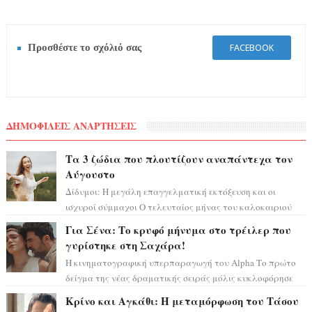
Προσθέστε το σχόλιό σας
FACEBOOK
ΔΗΜΟΦΙΛΕΙΣ ΑΝΑΡΤΗΣΕΙΣ
Τα 3 ζώδια που πλουτίζουν αναπάντεχα τον
Αύγουστο
Δίδυμοι: Η μεγάλη επαγγελματική εκτόξευση και οι
ισχυροί σύμμαχοι Ο τελευταίος μήνας του καλοκαιριού
έρχεται να ανατρέψει τα πάντα γύρω α...
Για Σένα: Το κρυφό μήνυμα στο τρέιλερ που
γυρίστηκε στη Σαχάρα!
Η κινηματογραφική υπερπαραγωγή του Alpha Το πρώτο
δείγμα της νέας δραματικής σειράς μόλις κυκλοφόρησε
και η αισθητική του ξεπερνά κάθε π...
Κρίνο και Αγκάθι: Η μεταμόρφωση του Τάσου