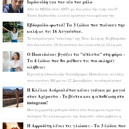
Ιορδανίδη για τον νέο του ρόλο
Από το MEGA στον ΑΝΤ1 με τον ρόλο της ζωής του Ο
Τάσος Ιορδανίδης κλείνει οριστικά το κεφάλαιο της
τεράστιας επιτυχίας «Μια Νύχτα Μόνο» ...
Εβδομάδα-φωτιά! Τα 3 ζώδια που πιάνουν την
καλή ως τις 16 Αυγούστου.
Το αστρολογικό "τσουνάμι" της Νέας Σελήνης Η εβδομάδα
που ξεκινά στις 10 Αυγούστου δεν είναι απλώς άλλη μία
συνηθισμένη περίοδο...
Ο Ποσειδώνας βγάζει τα "άπλυτα" στη φόρα -
Τα 4 ζώδια που θα μάθουν τις πιο σκληρές
αλήθειες
Η μεγάλη αποκάλυψη: Ο ανάδρομος Ποσειδώνας αλλάζει
τους κανόνες Μέχρι τις 12 Δεκεμβρίου, το αστρολογικό
σκηνικό θυμίζει ταινία μυστηρίου ...
Η Κλέλια Ανδριολάτου κάνει γιόγκα με μαγιό
στον Αχέροντα - Το βίντεο και η αποθέωση στο
instagram!
Μια ξεχωριστή εμπειρία δίπλα στα παγωμένα νερά του
ποταμού Τις καλοκαιρινές της διακοπές απολαμβάνει η
Κλέλια Ανδριολάτου και φροντίζει ...
Η Αφροδίτη λύνει τις γλώσσες - Τα 3 ζώδια που