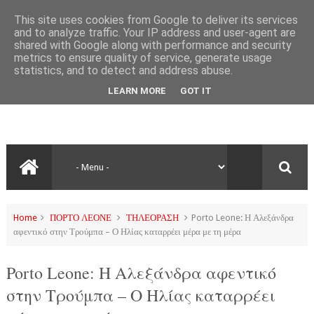
This site uses cookies from Google to deliver its services
and to analyze traffic. Your IP address and user-agent are
shared with Google along with performance and security
metrics to ensure quality of service, generate usage
statistics, and to detect and address abuse.
LEARN MORE
GOT IT
Home
ΠΟΡΤΟ ΛΕΟΝΕ
ΤΗΛΕΟΡΑΣΗ
Porto Leone: Η Αλεξάνδρα
αφεντικό στην Τρούμπα – Ο Ηλίας καταρρέει μέρα με τη μέρα
Porto Leone: Η Αλεξάνδρα αφεντικό
στην Τρούμπα – Ο Ηλίας καταρρέει