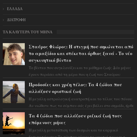
ΕΛΛΑΔΑ
ΔΙΑΤΡΟΦΗ
ΤΑ ΚΑΛΥΤΕΡΑ ΤΟΥ ΜΗΝΑ
Σταύρος Φλώρος: Η στιγμή που σηκώνεται από
το αμαξίδιο και στέκεται όρθιος ξανά - Το νέο
συγκινητικό βίντεο
Το βίντεο που συγκλονίζει και το μάθημα ζωής Δύο μήνες
έχουν περάσει από τη μέρα που η ζωή του Σταύρου
Φλώρου άλλαξε για πάντα. Ο πρώην...
Προδοσίες και χρέη τέλος: Τα 4 ζώδια που
αλλάζουν οριστικά ζωή
Η μεγάλη αστρολογική ανατροπή και το τέλος του πόνου
Αν νιώθατε πως το σύμπαν σάς έχει βάλει στο σημάδι, ήρθε
η ώρα να πάρετε μια βαθιά α...
Τα 4 ζώδια που αλλάζουν ριζικά ζωή τους
επόμενους μήνες
Η μεγάλη μετατόπιση των δεσμών και το καρμικό
ξεσκαρτάρισμα Το σύμπαν ρίχνει τα χαρτιά του και η