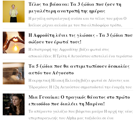
σκηνικό θυμίζει ταινία μυστηρίου ...
Τέλος τα βάσανα: Τα 3 ζώδια που ζουν τη
μεγαλύτερη ανατροπή της ημέρας
Η μεγάλη αστρολογική ανάσα και το τέλος του μήνα Ο
Ιούλιος ρίχνει αυλαία με τον πιο ελπιδοφόρο τρόπο,
καθώς η Σελήνη περνάει στο ζώδιο τω...
Η Αφροδίτη λύνει τις γλώσσες - Τα 3 ζώδια που
σώζουν τον έρωτά τους!
Η επιστροφή της Αφροδίτης βάζει φωτιά στις
αποκαλύψεις Η Τρίτη 4 Αυγούστου αποτελεί ένα τεράστιο
αστρολογικό ορόσημο, καθώς η Αφροδίτη πρ...
Τα 5 ζώδια που θα αντιμετωπίσουν δυσκολίες
αυτόν τον Αύγουστο
Η εκρηκτική Ηλιακή Έκλειψη βάζει φωτιά σε Λέοντες και
Υδροχόους Η 12η Αυγούστου σηματοδοτεί την έναρξη του
αστρολογικού χάους, καθώς η Ηλια...
Μια Γυναίκα: Ο τραγικός θάνατος στο πρώτο
επεισόδιο που διαλύει τη Μαρίνα!
Το απέραντο γαλάζιο που βάφεται μαύρο Η αρχή της νέας
υπερπαραγωγής του Alpha μας ταξιδεύει σε ένα
ειδυλλιακό σκηνικό, πλημμυρισμένο από...