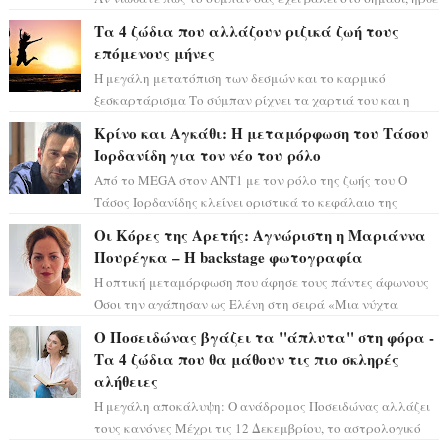
η ώρα να πάρετε μια βαθιά α...
Τα 4 ζώδια που αλλάζουν ριζικά ζωή τους
επόμενους μήνες
Η μεγάλη μετατόπιση των δεσμών και το καρμικό
ξεσκαρτάρισμα Το σύμπαν ρίχνει τα χαρτιά του και η
αστρολόγος Έλενορ προειδοποιεί: οι σελην...
Κρίνο και Αγκάθι: Η μεταμόρφωση του Τάσου
Ιορδανίδη για τον νέο του ρόλο
Από το MEGA στον ΑΝΤ1 με τον ρόλο της ζωής του Ο
Τάσος Ιορδανίδης κλείνει οριστικά το κεφάλαιο της
τεράστιας επιτυχίας «Μια Νύχτα Μόνο» ...
Οι Κόρες της Αρετής: Αγνώριστη η Μαριάννα
Πουρέγκα – H backstage φωτογραφία
Η οπτική μεταμόρφωση που άφησε τους πάντες άφωνους
Όσοι την αγάπησαν ως Ελένη στη σειρά «Μια νύχτα
μόνο», θα πρέπει τώρα να προετοιμαστο...
Ο Ποσειδώνας βγάζει τα "άπλυτα" στη φόρα -
Τα 4 ζώδια που θα μάθουν τις πιο σκληρές
αλήθειες
Η μεγάλη αποκάλυψη: Ο ανάδρομος Ποσειδώνας αλλάζει
τους κανόνες Μέχρι τις 12 Δεκεμβρίου, το αστρολογικό