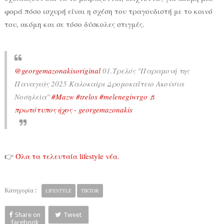
φορά πόσο ισχυρή είναι η σχέση του τραγουδιστή με το κοινό
του, ακόμη και σε τόσο δύσκολες στιγμές.
@georgemazonakisoriginal
01.Τρελός "Παραμονή της
Παναγιάς 2025 Καλοκαίρι Δρομοκαΐτειο Ακούσια
Νοσηλεία"
#Μazw
#trelos
#melenegiwrgo
♬
πρωτότυπος ήχος - georgemazonakis
👉
Όλα τα τελευταία lifestyle νέα.
Κατηγορία :
LIFESTYLE
TIKTOK
Share on
Tweet
facebook