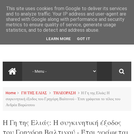
This site uses cookies from Google to deliver its services
and to analyze traffic. Your IP address and user-agent are
shared with Google along with performance and security
metrics to ensure quality of service, generate usage
statistics, and to detect and address abuse.
LEARN MORE
GOT IT
Home
ΓΗ ΤΗΣ ΕΛΙΑΣ
ΤΗΛΕΟΡΑΣΗ
Η Γη της Ελιάς: Η
συγκινητική έξοδος του Γρηγόρη Βαλτινού - Έτσι γράφεται το τέλος του
Ανδρέα Βαρώτσου
Η Γη της Ελιάς: Η συγκινητική έξοδος
του Γρηγόρη Βαλτινού - Έτσι γράφεται