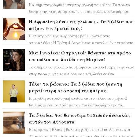
Η κινηματογραφική υπερπαραγωγή του Alpha Το πρώτο
δείγμα της νέας δραματικής σειράς μόλις κυκλοφόρησε
και η αισθητική του ξεπερνά κάθε π...
Η Αφροδίτη λύνει τις γλώσσες - Τα 3 ζώδια που
σώζουν τον έρωτά τους!
Η επιστροφή της Αφροδίτης βάζει φωτιά στις
αποκαλύψεις Η Τρίτη 4 Αυγούστου αποτελεί ένα τεράστιο
αστρολογικό ορόσημο, καθώς η Αφροδίτη πρ...
Μια Γυναίκα: Ο τραγικός θάνατος στο πρώτο
επεισόδιο που διαλύει τη Μαρίνα!
Το απέραντο γαλάζιο που βάφεται μαύρο Η αρχή της νέας
υπερπαραγωγής του Alpha μας ταξιδεύει σε ένα
ειδυλλιακό σκηνικό, πλημμυρισμένο από...
Τέλος τα βάσανα: Τα 3 ζώδια που ζουν τη
μεγαλύτερη ανατροπή της ημέρας
Η μεγάλη αστρολογική ανάσα και το τέλος του μήνα Ο
Ιούλιος ρίχνει αυλαία με τον πιο ελπιδοφόρο τρόπο,
καθώς η Σελήνη περνάει στο ζώδιο τω...
Τα 5 ζώδια που θα αντιμετωπίσουν δυσκολίες
αυτόν τον Αύγουστο
Η εκρηκτική Ηλιακή Έκλειψη βάζει φωτιά σε Λέοντες και
Υδροχόους Η 12η Αυγούστου σηματοδοτεί την έναρξη του