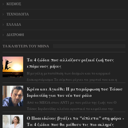
ΚΟΣΜΟΣ
ΤΕΧΝΟΛΟΓΙΑ
ΕΛΛΑΔΑ
ΔΙΑΤΡΟΦΗ
ΤΑ ΚΑΛΥΤΕΡΑ ΤΟΥ ΜΗΝΑ
Τα 4 ζώδια που αλλάζουν ριζικά ζωή τους
επόμενους μήνες
Η μεγάλη μετατόπιση των δεσμών και το καρμικό
ξεσκαρτάρισμα Το σύμπαν ρίχνει τα χαρτιά του και η
αστρολόγος Έλενορ προειδοποιεί: οι σελην...
Κρίνο και Αγκάθι: Η μεταμόρφωση του Τάσου
Ιορδανίδη για τον νέο του ρόλο
Από το MEGA στον ΑΝΤ1 με τον ρόλο της ζωής του Ο
Τάσος Ιορδανίδης κλείνει οριστικά το κεφάλαιο της
τεράστιας επιτυχίας «Μια Νύχτα Μόνο» ...
Ο Ποσειδώνας βγάζει τα "άπλυτα" στη φόρα -
Τα 4 ζώδια που θα μάθουν τις πιο σκληρές