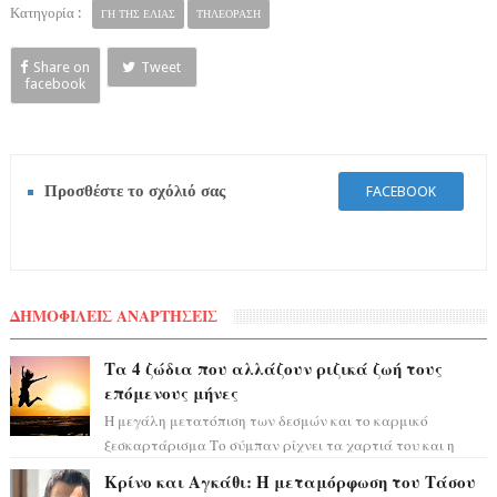
Κατηγορία :
ΓΗ ΤΗΣ ΕΛΙΑΣ
ΤΗΛΕΟΡΑΣΗ
Share on
Tweet
facebook
Προσθέστε το σχόλιό σας
FACEBOOK
ΔΗΜΟΦΙΛΕΙΣ ΑΝΑΡΤΗΣΕΙΣ
Τα 4 ζώδια που αλλάζουν ριζικά ζωή τους
επόμενους μήνες
Η μεγάλη μετατόπιση των δεσμών και το καρμικό
ξεσκαρτάρισμα Το σύμπαν ρίχνει τα χαρτιά του και η
αστρολόγος Έλενορ προειδοποιεί: οι σελην...
Κρίνο και Αγκάθι: Η μεταμόρφωση του Τάσου