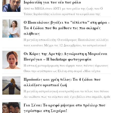
Ιορδανίδη για τον νέο του ρόλο
Από το MEGA στον ΑΝΤ1 με τον ρόλο της ζωής του Ο
Τάσος Ιορδανίδης κλείνει οριστικά το κεφάλαιο της
τεράστιας επιτυχίας «Μια Νύχτα Μόνο» ...
Ο Ποσειδώνας βγάζει τα "άπλυτα" στη φόρα -
Τα 4 ζώδια που θα μάθουν τις πιο σκληρές
αλήθειες
Η μεγάλη αποκάλυψη: Ο ανάδρομος Ποσειδώνας αλλάζει
τους κανόνες Μέχρι τις 12 Δεκεμβρίου, το αστρολογικό
σκηνικό θυμίζει ταινία μυστηρίου ...
Οι Κόρες της Αρετής: Αγνώριστη η Μαριάννα
Πουρέγκα – H backstage φωτογραφία
Η οπτική μεταμόρφωση που άφησε τους πάντες άφωνους
Όσοι την αγάπησαν ως Ελένη στη σειρά «Μια νύχτα
μόνο», θα πρέπει τώρα να προετοιμαστο...
Προδοσίες και χρέη τέλος: Τα 4 ζώδια που
αλλάζουν οριστικά ζωή
Η μεγάλη αστρολογική ανατροπή και το τέλος του πόνου
Αν νιώθατε πως το σύμπαν σάς έχει βάλει στο σημάδι, ήρθε
η ώρα να πάρετε μια βαθιά α...
Για Σένα: Το κρυφό μήνυμα στο τρέιλερ που
γυρίστηκε στη Σαχάρα!