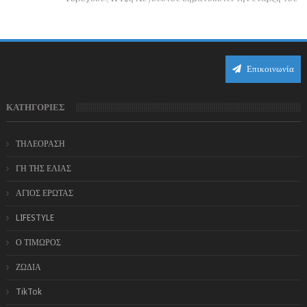
αστρολογικού χάους, καθώς η Ηλια...
Επικοινωνία
ΚΑΤΗΓΟΡΙΕΣ
ΤΗΛΕΟΡΑΣΗ
ΓΗ ΤΗΣ ΕΛΙΑΣ
ΑΓΙΟΣ ΕΡΩΤΑΣ
LIFESTYLE
Ο ΤΙΜΩΡΟΣ
ΖΩΔΙΑ
TikTok