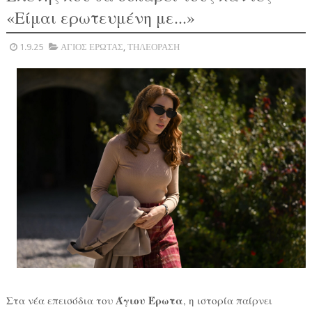
«Είμαι ερωτευμένη με...»
1.9.25
ΑΓΙΟΣ ΕΡΩΤΑΣ
,
ΤΗΛΕΟΡΑΣΗ
Άγιου Έρωτα
Στα νέα επεισόδια του
, η ιστορία παίρνει