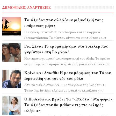
ΔΗΜΟΦΙΛΕΙΣ ΑΝΑΡΤΗΣΕΙΣ
Τα 4 ζώδια που αλλάζουν ριζικά ζωή τους
επόμενους μήνες
Η μεγάλη μετατόπιση των δεσμών και το καρμικό
ξεσκαρτάρισμα Το σύμπαν ρίχνει τα χαρτιά του και η
αστρολόγος Έλενορ προειδοποιεί: οι σελην...
Για Σένα: Το κρυφό μήνυμα στο τρέιλερ που
γυρίστηκε στη Σαχάρα!
Η κινηματογραφική υπερπαραγωγή του Alpha Το πρώτο
δείγμα της νέας δραματικής σειράς μόλις κυκλοφόρησε
και η αισθητική του ξεπερνά κάθε π...
Κρίνο και Αγκάθι: Η μεταμόρφωση του Τάσου
Ιορδανίδη για τον νέο του ρόλο
Από το MEGA στον ΑΝΤ1 με τον ρόλο της ζωής του Ο
Τάσος Ιορδανίδης κλείνει οριστικά το κεφάλαιο της
τεράστιας επιτυχίας «Μια Νύχτα Μόνο» ...
Ο Ποσειδώνας βγάζει τα "άπλυτα" στη φόρα -
Τα 4 ζώδια που θα μάθουν τις πιο σκληρές
αλήθειες