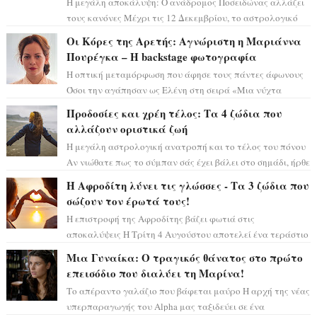
Η μεγάλη αποκάλυψη: Ο ανάδρομος Ποσειδώνας αλλάζει
τους κανόνες Μέχρι τις 12 Δεκεμβρίου, το αστρολογικό
σκηνικό θυμίζει ταινία μυστηρίου ...
Οι Κόρες της Αρετής: Αγνώριστη η Μαριάννα
Πουρέγκα – H backstage φωτογραφία
Η οπτική μεταμόρφωση που άφησε τους πάντες άφωνους
Όσοι την αγάπησαν ως Ελένη στη σειρά «Μια νύχτα
μόνο», θα πρέπει τώρα να προετοιμαστο...
Προδοσίες και χρέη τέλος: Τα 4 ζώδια που
αλλάζουν οριστικά ζωή
Η μεγάλη αστρολογική ανατροπή και το τέλος του πόνου
Αν νιώθατε πως το σύμπαν σάς έχει βάλει στο σημάδι, ήρθε
η ώρα να πάρετε μια βαθιά α...
Η Αφροδίτη λύνει τις γλώσσες - Τα 3 ζώδια που
σώζουν τον έρωτά τους!
Η επιστροφή της Αφροδίτης βάζει φωτιά στις
αποκαλύψεις Η Τρίτη 4 Αυγούστου αποτελεί ένα τεράστιο
αστρολογικό ορόσημο, καθώς η Αφροδίτη πρ...
Μια Γυναίκα: Ο τραγικός θάνατος στο πρώτο
επεισόδιο που διαλύει τη Μαρίνα!
Το απέραντο γαλάζιο που βάφεται μαύρο Η αρχή της νέας
υπερπαραγωγής του Alpha μας ταξιδεύει σε ένα