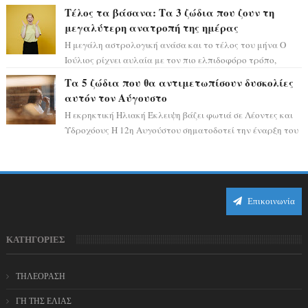
ειδυλλιακό σκηνικό, πλημμυρισμένο από...
Τέλος τα βάσανα: Τα 3 ζώδια που ζουν τη
μεγαλύτερη ανατροπή της ημέρας
Η μεγάλη αστρολογική ανάσα και το τέλος του μήνα Ο
Ιούλιος ρίχνει αυλαία με τον πιο ελπιδοφόρο τρόπο,
καθώς η Σελήνη περνάει στο ζώδιο τω...
Τα 5 ζώδια που θα αντιμετωπίσουν δυσκολίες
αυτόν τον Αύγουστο
Η εκρηκτική Ηλιακή Έκλειψη βάζει φωτιά σε Λέοντες και
Υδροχόους Η 12η Αυγούστου σηματοδοτεί την έναρξη του
αστρολογικού χάους, καθώς η Ηλια...
Επικοινωνία
ΚΑΤΗΓΟΡΙΕΣ
ΤΗΛΕΟΡΑΣΗ
ΓΗ ΤΗΣ ΕΛΙΑΣ