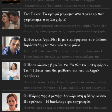
ξεσκαρτάρισμα Το σύμπαν ρίχνει τα χαρτιά του και η
αστρολόγος Έλενορ προειδοποιεί: οι σελην...
Για Σένα: Το κρυφό μήνυμα στο τρέιλερ που
γυρίστηκε στη Σαχάρα!
Η κινηματογραφική υπερπαραγωγή του Alpha Το πρώτο
δείγμα της νέας δραματικής σειράς μόλις κυκλοφόρησε
και η αισθητική του ξεπερνά κάθε π...
Κρίνο και Αγκάθι: Η μεταμόρφωση του Τάσου
Ιορδανίδη για τον νέο του ρόλο
Από το MEGA στον ΑΝΤ1 με τον ρόλο της ζωής του Ο
Τάσος Ιορδανίδης κλείνει οριστικά το κεφάλαιο της
τεράστιας επιτυχίας «Μια Νύχτα Μόνο» ...
Ο Ποσειδώνας βγάζει τα "άπλυτα" στη φόρα -
Τα 4 ζώδια που θα μάθουν τις πιο σκληρές
αλήθειες
Η μεγάλη αποκάλυψη: Ο ανάδρομος Ποσειδώνας αλλάζει
τους κανόνες Μέχρι τις 12 Δεκεμβρίου, το αστρολογικό
σκηνικό θυμίζει ταινία μυστηρίου ...
Οι Κόρες της Αρετής: Αγνώριστη η Μαριάννα
Πουρέγκα – H backstage φωτογραφία
Η οπτική μεταμόρφωση που άφησε τους πάντες άφωνους