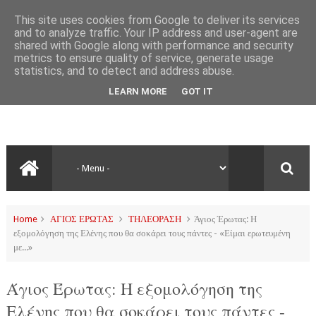
This site uses cookies from Google to deliver its services
and to analyze traffic. Your IP address and user-agent are
shared with Google along with performance and security
metrics to ensure quality of service, generate usage
statistics, and to detect and address abuse.
LEARN MORE
GOT IT
Home
ΑΓΙΟΣ ΕΡΩΤΑΣ
ΤΗΛΕΟΡΑΣΗ
Άγιος Έρωτας: Η
εξομολόγηση της Ελένης που θα σοκάρει τους πάντες - «Είμαι ερωτευμένη
με...»
Άγιος Έρωτας: Η εξομολόγηση της
Ελένης που θα σοκάρει τους πάντες -