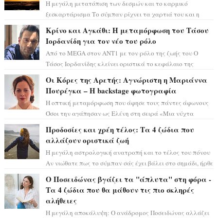
Η μεγάλη μετατόπιση των δεσμών και το καρμικό
ξεσκαρτάρισμα Το σύμπαν ρίχνει τα χαρτιά του και η
αστρολόγος Έλενορ προειδοποιεί: οι σελην...
Κρίνο και Αγκάθι: Η μεταμόρφωση του Τάσου
Ιορδανίδη για τον νέο του ρόλο
Από το MEGA στον ΑΝΤ1 με τον ρόλο της ζωής του Ο
Τάσος Ιορδανίδης κλείνει οριστικά το κεφάλαιο της
τεράστιας επιτυχίας «Μια Νύχτα Μόνο» ...
Οι Κόρες της Αρετής: Αγνώριστη η Μαριάννα
Πουρέγκα – H backstage φωτογραφία
Η οπτική μεταμόρφωση που άφησε τους πάντες άφωνους
Όσοι την αγάπησαν ως Ελένη στη σειρά «Μια νύχτα
μόνο», θα πρέπει τώρα να προετοιμαστο...
Προδοσίες και χρέη τέλος: Τα 4 ζώδια που
αλλάζουν οριστικά ζωή
Η μεγάλη αστρολογική ανατροπή και το τέλος του πόνου
Αν νιώθατε πως το σύμπαν σάς έχει βάλει στο σημάδι, ήρθε
η ώρα να πάρετε μια βαθιά α...
Ο Ποσειδώνας βγάζει τα "άπλυτα" στη φόρα -
Τα 4 ζώδια που θα μάθουν τις πιο σκληρές
αλήθειες
Η μεγάλη αποκάλυψη: Ο ανάδρομος Ποσειδώνας αλλάζει