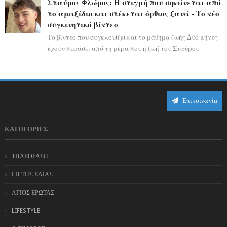
Σταύρος Φλώρος: Η στιγμή που σηκώνεται από
το αμαξίδιο και στέκεται όρθιος ξανά - Το νέο
συγκινητικό βίντεο
Το βίντεο που συγκλονίζει και το μάθημα ζωής Δύο μήνες
έχουν περάσει από τη μέρα που η ζωή του Σταύρου
Φλώρου άλλαξε για πάντα. Ο πρώην...
Επικοινωνία
ΚΑΤΗΓΟΡΙΕΣ
ΤΗΛΕΟΡΑΣΗ
ΓΗ ΤΗΣ ΕΛΙΑΣ
ΑΓΙΟΣ ΕΡΩΤΑΣ
LIFESTYLE