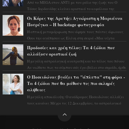
Από το MEGA στον ΑΝΤ1 με τον ρόλο της ζωής του Ο
Τάσος Ιορδανίδης κλείνει οριστικά το κεφάλαιο της
τεράστιας επιτυχίας «Μια Νύχτα Μόνο» ...
Οι Κόρες της Αρετής: Αγνώριστη η Μαριάννα
Πουρέγκα – H backstage φωτογραφία
Η οπτική μεταμόρφωση που άφησε τους πάντες άφωνους
Όσοι την αγάπησαν ως Ελένη στη σειρά «Μια νύχτα
μόνο», θα πρέπει τώρα να προετοιμαστο...
Προδοσίες και χρέη τέλος: Τα 4 ζώδια που
αλλάζουν οριστικά ζωή
Η μεγάλη αστρολογική ανατροπή και το τέλος του πόνου
Αν νιώθατε πως το σύμπαν σάς έχει βάλει στο σημάδι, ήρθε
η ώρα να πάρετε μια βαθιά α...
Ο Ποσειδώνας βγάζει τα "άπλυτα" στη φόρα -
Τα 4 ζώδια που θα μάθουν τις πιο σκληρές
αλήθειες
Η μεγάλη αποκάλυψη: Ο ανάδρομος Ποσειδώνας αλλάζει
τους κανόνες Μέχρι τις 12 Δεκεμβρίου, το αστρολογικό
σκηνικό θυμίζει ταινία μυστηρίου ...