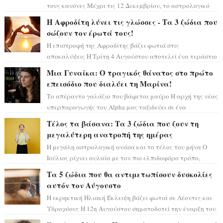
τους κανόνες Μέχρι τις 12 Δεκεμβρίου, το αστρολογικό
σκηνικό θυμίζει ταινία μυστηρίου ...
Η Αφροδίτη λύνει τις γλώσσες - Τα 3 ζώδια που
σώζουν τον έρωτά τους!
Η επιστροφή της Αφροδίτης βάζει φωτιά στις
αποκαλύψεις Η Τρίτη 4 Αυγούστου αποτελεί ένα τεράστιο
αστρολογικό ορόσημο, καθώς η Αφροδίτη πρ...
Μια Γυναίκα: Ο τραγικός θάνατος στο πρώτο
επεισόδιο που διαλύει τη Μαρίνα!
Το απέραντο γαλάζιο που βάφεται μαύρο Η αρχή της νέας
υπερπαραγωγής του Alpha μας ταξιδεύει σε ένα
ειδυλλιακό σκηνικό, πλημμυρισμένο από...
Τέλος τα βάσανα: Τα 3 ζώδια που ζουν τη
μεγαλύτερη ανατροπή της ημέρας
Η μεγάλη αστρολογική ανάσα και το τέλος του μήνα Ο
Ιούλιος ρίχνει αυλαία με τον πιο ελπιδοφόρο τρόπο,
καθώς η Σελήνη περνάει στο ζώδιο τω...
Τα 5 ζώδια που θα αντιμετωπίσουν δυσκολίες
αυτόν τον Αύγουστο
Η εκρηκτική Ηλιακή Έκλειψη βάζει φωτιά σε Λέοντες και
Υδροχόους Η 12η Αυγούστου σηματοδοτεί την έναρξη του
αστρολογικού χάους, καθώς η Ηλια...