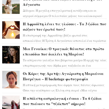
Αύγουστο
Δίδυμοι: Η μεγάλη επαγγελματική εκτόξευση και οι
ισχυροί σύμμαχοι Ο τελευταίος μήνας του καλοκαιριού
έρχεται να ανατρέψει τα πάντα γύρω α...
Η Αφροδίτη λύνει τις γλώσσες - Τα 3 ζώδια που
σώζουν τον έρωτά τους!
Η επιστροφή της Αφροδίτης βάζει φωτιά στις
αποκαλύψεις Η Τρίτη 4 Αυγούστου αποτελεί ένα τεράστιο
αστρολογικό ορόσημο, καθώς η Αφροδίτη πρ...
Μια Γυναίκα: Ο τραγικός θάνατος στο πρώτο
επεισόδιο που διαλύει τη Μαρίνα!
Το απέραντο γαλάζιο που βάφεται μαύρο Η αρχή της νέας
υπερπαραγωγής του Alpha μας ταξιδεύει σε ένα
ειδυλλιακό σκηνικό, πλημμυρισμένο από...
Οι Κόρες της Αρετής: Αγνώριστη η Μαριάννα
Πουρέγκα – H backstage φωτογραφία
Η οπτική μεταμόρφωση που άφησε τους πάντες άφωνους
Όσοι την αγάπησαν ως Ελένη στη σειρά «Μια νύχτα
μόνο», θα πρέπει τώρα να προετοιμαστο...
Η απόλυτη αστρολογική εύνοια - Τα 6 ζώδια
που πιάνουν το "τζάκποτ" σήμερα!