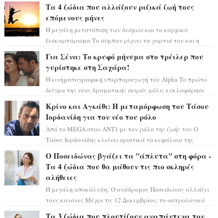
Τα 4 ζώδια που αλλάζουν ριζικά ζωή τους
επόμενους μήνες
Η μεγάλη μετατόπιση των δεσμών και το καρμικό
ξεσκαρτάρισμα Το σύμπαν ρίχνει τα χαρτιά του και η
αστρολόγος Έλενορ προειδοποιεί: οι σελην...
Για Σένα: Το κρυφό μήνυμα στο τρέιλερ που
γυρίστηκε στη Σαχάρα!
Η κινηματογραφική υπερπαραγωγή του Alpha Το πρώτο
δείγμα της νέας δραματικής σειράς μόλις κυκλοφόρησε
και η αισθητική του ξεπερνά κάθε π...
Κρίνο και Αγκάθι: Η μεταμόρφωση του Τάσου
Ιορδανίδη για τον νέο του ρόλο
Από το MEGA στον ΑΝΤ1 με τον ρόλο της ζωής του Ο
Τάσος Ιορδανίδης κλείνει οριστικά το κεφάλαιο της
τεράστιας επιτυχίας «Μια Νύχτα Μόνο» ...
Ο Ποσειδώνας βγάζει τα "άπλυτα" στη φόρα -
Τα 4 ζώδια που θα μάθουν τις πιο σκληρές
αλήθειες
Η μεγάλη αποκάλυψη: Ο ανάδρομος Ποσειδώνας αλλάζει
τους κανόνες Μέχρι τις 12 Δεκεμβρίου, το αστρολογικό
σκηνικό θυμίζει ταινία μυστηρίου ...
Τα 3 ζώδια που πλουτίζουν αναπάντεχα τον