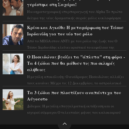
γυρίστηκε στη Σαχάρα!
Η κινηματογραφική υπερπαραγωγή του Alpha Το πρώτο
δείγμα της νέας δραματικής σειράς μόλις κυκλοφόρησε
και η αισθητική του ξεπερνά κάθε π...
Κρίνο και Αγκάθι: Η μεταμόρφωση του Τάσου
Ιορδανίδη για τον νέο του ρόλο
Από το MEGA στον ΑΝΤ1 με τον ρόλο της ζωής του Ο
Τάσος Ιορδανίδης κλείνει οριστικά το κεφάλαιο της
τεράστιας επιτυχίας «Μια Νύχτα Μόνο» ...
Ο Ποσειδώνας βγάζει τα "άπλυτα" στη φόρα -
Τα 4 ζώδια που θα μάθουν τις πιο σκληρές
αλήθειες
Η μεγάλη αποκάλυψη: Ο ανάδρομος Ποσειδώνας αλλάζει
τους κανόνες Μέχρι τις 12 Δεκεμβρίου, το αστρολογικό
σκηνικό θυμίζει ταινία μυστηρίου ...
Τα 3 ζώδια που πλουτίζουν αναπάντεχα τον
Αύγουστο
Δίδυμοι: Η μεγάλη επαγγελματική εκτόξευση και οι
ισχυροί σύμμαχοι Ο τελευταίος μήνας του καλοκαιριού
έρχεται να ανατρέψει τα πάντα γύρω α...