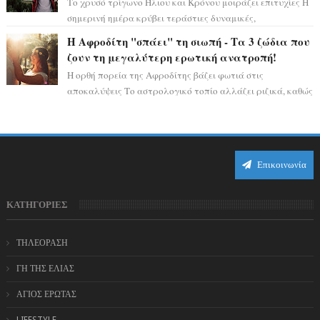
Το χρυσό τρίγωνο Ήλιου και Κρόνου μοιράζει επιτυχίες Η
σημερινή ημέρα κρύβει τεράστιες δυναμικές,
αποδεικνύοντας πως η πραγματική επιτυχί...
Η Αφροδίτη "σπάει" τη σιωπή - Τα 3 ζώδια που
ζουν τη μεγαλύτερη ερωτική ανατροπή!
Η ορθή πορεία της Αφροδίτης βάζει φωτιά στις
αποκαλύψεις Το αστρολογικό τοπίο αλλάζει ριζικά, καθώς
η Αφροδίτη επιστρέφει σε ορθή πορεία ...
Επικοινωνία
ΚΑΤΗΓΟΡΙΕΣ
ΤΗΛΕΟΡΑΣΗ
ΓΗ ΤΗΣ ΕΛΙΑΣ
ΑΓΙΟΣ ΕΡΩΤΑΣ
LIFESTYLE