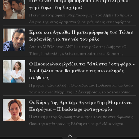
Για Σένα: Το κρυφό μήνυμα στο τρέιλερ που
γυρίστηκε στη Σαχάρα!
Η κινηματογραφική υπερπαραγωγή του Alpha Το πρώτο
δείγμα της νέας δραματικής σειράς μόλις κυκλοφόρησε
και η αισθητική του ξεπερνά κάθε π...
Κρίνο και Αγκάθι: Η μεταμόρφωση του Τάσου
Ιορδανίδη για τον νέο του ρόλο
Από το MEGA στον ΑΝΤ1 με τον ρόλο της ζωής του Ο
Τάσος Ιορδανίδης κλείνει οριστικά το κεφάλαιο της
τεράστιας επιτυχίας «Μια Νύχτα Μόνο» ...
Ο Ποσειδώνας βγάζει τα "άπλυτα" στη φόρα -
Τα 4 ζώδια που θα μάθουν τις πιο σκληρές
αλήθειες
Η μεγάλη αποκάλυψη: Ο ανάδρομος Ποσειδώνας αλλάζει
τους κανόνες Μέχρι τις 12 Δεκεμβρίου, το αστρολογικό
σκηνικό θυμίζει ταινία μυστηρίου ...
Οι Κόρες της Αρετής: Αγνώριστη η Μαριάννα
Πουρέγκα – H backstage φωτογραφία
Η οπτική μεταμόρφωση που άφησε τους πάντες άφωνους
Όσοι την αγάπησαν ως Ελένη στη σειρά «Μια νύχτα
μόνο», θα πρέπει τώρα να προετοιμαστο...