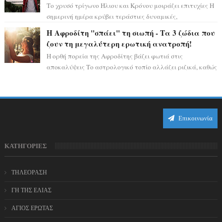
Το χρυσό τρίγωνο Ήλιου και Κρόνου μοιράζει επιτυχίες Η
σημερινή ημέρα κρύβει τεράστιες δυναμικές,
αποδεικνύοντας πως η πραγματική επιτυχί...
Η Αφροδίτη "σπάει" τη σιωπή - Τα 3 ζώδια που
ζουν τη μεγαλύτερη ερωτική ανατροπή!
Η ορθή πορεία της Αφροδίτης βάζει φωτιά στις
αποκαλύψεις Το αστρολογικό τοπίο αλλάζει ριζικά, καθώς
η Αφροδίτη επιστρέφει σε ορθή πορεία ...
Επικοινωνία
ΚΑΤΗΓΟΡΙΕΣ
ΤΗΛΕΟΡΑΣΗ
ΓΗ ΤΗΣ ΕΛΙΑΣ
ΑΓΙΟΣ ΕΡΩΤΑΣ