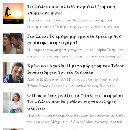
Τα 4 ζώδια που αλλάζουν ριζικά ζωή τους
επόμενους μήνες
Η μεγάλη μετατόπιση των δεσμών και το καρμικό
ξεσκαρτάρισμα Το σύμπαν ρίχνει τα χαρτιά του και η
αστρολόγος Έλενορ προειδοποιεί: οι σελην...
Για Σένα: Το κρυφό μήνυμα στο τρέιλερ που
γυρίστηκε στη Σαχάρα!
Η κινηματογραφική υπερπαραγωγή του Alpha Το πρώτο
δείγμα της νέας δραματικής σειράς μόλις κυκλοφόρησε
και η αισθητική του ξεπερνά κάθε π...
Κρίνο και Αγκάθι: Η μεταμόρφωση του Τάσου
Ιορδανίδη για τον νέο του ρόλο
Από το MEGA στον ΑΝΤ1 με τον ρόλο της ζωής του Ο
Τάσος Ιορδανίδης κλείνει οριστικά το κεφάλαιο της
τεράστιας επιτυχίας «Μια Νύχτα Μόνο» ...
Ο Ποσειδώνας βγάζει τα "άπλυτα" στη φόρα -
Τα 4 ζώδια που θα μάθουν τις πιο σκληρές
αλήθειες
Η μεγάλη αποκάλυψη: Ο ανάδρομος Ποσειδώνας αλλάζει
τους κανόνες Μέχρι τις 12 Δεκεμβρίου, το αστρολογικό
σκηνικό θυμίζει ταινία μυστηρίου ...