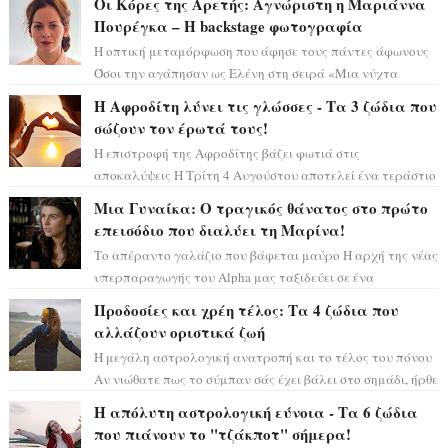
Οι Κόρες της Αρετής: Αγνώριστη η Μαριάννα
Πουρέγκα – H backstage φωτογραφία
Η οπτική μεταμόρφωση που άφησε τους πάντες άφωνους
Όσοι την αγάπησαν ως Ελένη στη σειρά «Μια νύχτα
μόνο», θα πρέπει τώρα να προετοιμαστο...
Η Αφροδίτη λύνει τις γλώσσες - Τα 3 ζώδια που
σώζουν τον έρωτά τους!
Η επιστροφή της Αφροδίτης βάζει φωτιά στις
αποκαλύψεις Η Τρίτη 4 Αυγούστου αποτελεί ένα τεράστιο
αστρολογικό ορόσημο, καθώς η Αφροδίτη πρ...
Μια Γυναίκα: Ο τραγικός θάνατος στο πρώτο
επεισόδιο που διαλύει τη Μαρίνα!
Το απέραντο γαλάζιο που βάφεται μαύρο Η αρχή της νέας
υπερπαραγωγής του Alpha μας ταξιδεύει σε ένα
ειδυλλιακό σκηνικό, πλημμυρισμένο από...
Προδοσίες και χρέη τέλος: Τα 4 ζώδια που
αλλάζουν οριστικά ζωή
Η μεγάλη αστρολογική ανατροπή και το τέλος του πόνου
Αν νιώθατε πως το σύμπαν σάς έχει βάλει στο σημάδι, ήρθε
η ώρα να πάρετε μια βαθιά α...
Η απόλυτη αστρολογική εύνοια - Τα 6 ζώδια
που πιάνουν το "τζάκποτ" σήμερα!