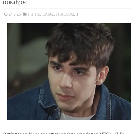
σοκάρει
24.8.25
ΓΗ ΤΗΣ ΕΛΙΑΣ
,
ΤΗΛΕΟΡΑΣΗ
Ο πέμπτος κύκλος της επιτυχημένης σειράς του MEGA,
Η Γη