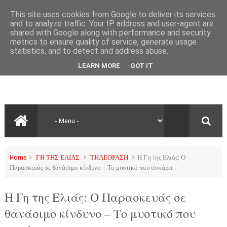
This site uses cookies from Google to deliver its services
and to analyze traffic. Your IP address and user-agent are
shared with Google along with performance and security
metrics to ensure quality of service, generate usage
statistics, and to detect and address abuse.
LEARN MORE
GOT IT
Home
ΓΗ ΤΗΣ ΕΛΙΑΣ
ΤΗΛΕΟΡΑΣΗ
Η Γη της Ελιάς: Ο
Παρασκευάς σε θανάσιμο κίνδυνο – Το μυστικό που σοκάρει
Η Γη της Ελιάς: Ο Παρασκευάς σε
θανάσιμο κίνδυνο – Το μυστικό που