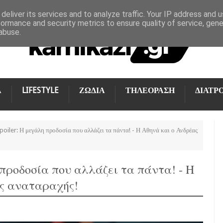
deliver its services and to analyze traffic. Your IP address and 
formance and security metrics to ensure quality of service, gen
abuse.
Α
LIFESTYLE
ΖΩΔΙΑ
ΤΗΛΕΟΡΑΣΗ
ΔΙΑΤΡ
poiler: Η μεγάλη προδοσία που αλλάζει τα πάντα! - Η Αθηνά και ο Ανδρέας
η προδοσία που αλλάζει τα πάντα! - Η
ης αναταραχής!