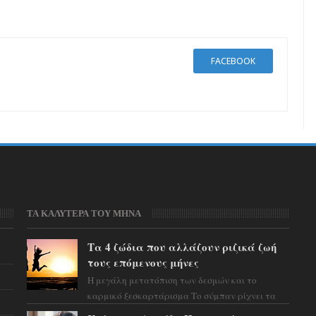
FACEBOOK
ΤΑ ΚΑΛΥΤΕΡΑ ΤΟΥ ΜΗΝΑ
Τα 4 ζώδια που αλλάζουν ριζικά ζωή
τους επόμενους μήνες
Η μεγάλη μετατόπιση των δεσμών και το
καρμικό ξεσκαρτάρισμα Το σύμπαν ρίχνει τα
χαρτιά του και η αστρολόγος Έλενορ