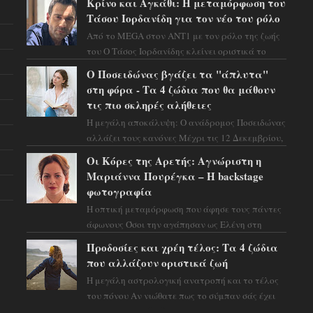
Κρίνο και Αγκάθι: Η μεταμόρφωση του
προειδοποιεί: οι σελην...
Τάσου Ιορδανίδη για τον νέο του ρόλο
Από το MEGA στον ΑΝΤ1 με τον ρόλο της ζωής
του Ο Τάσος Ιορδανίδης κλείνει οριστικά το
κεφάλαιο της τεράστιας επιτυχίας «Μια Νύχτα
Ο Ποσειδώνας βγάζει τα "άπλυτα"
Μόνο» ...
στη φόρα - Τα 4 ζώδια που θα μάθουν
τις πιο σκληρές αλήθειες
Η μεγάλη αποκάλυψη: Ο ανάδρομος Ποσειδώνας
αλλάζει τους κανόνες Μέχρι τις 12 Δεκεμβρίου,
το αστρολογικό σκηνικό θυμίζει ταινία
Οι Κόρες της Αρετής: Αγνώριστη η
μυστηρίου ...
Μαριάννα Πουρέγκα – H backstage
φωτογραφία
Η οπτική μεταμόρφωση που άφησε τους πάντες
άφωνους Όσοι την αγάπησαν ως Ελένη στη
σειρά «Μια νύχτα μόνο», θα πρέπει τώρα να
Προδοσίες και χρέη τέλος: Τα 4 ζώδια
προετοιμαστο...
που αλλάζουν οριστικά ζωή
Η μεγάλη αστρολογική ανατροπή και το τέλος
του πόνου Αν νιώθατε πως το σύμπαν σάς έχει
βάλει στο σημάδι, ήρθε η ώρα να πάρετε μια