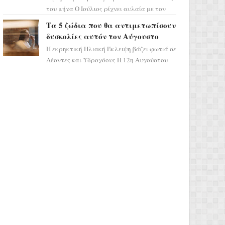
του μήνα Ο Ιούλιος ρίχνει αυλαία με τον
πιο ελπιδοφόρο τρόπο, καθώς η Σελήνη
Τα 5 ζώδια που θα αντιμετωπίσουν
περνάει στο ζώδιο τω...
δυσκολίες αυτόν τον Αύγουστο
Η εκρηκτική Ηλιακή Έκλειψη βάζει φωτιά σε
Λέοντες και Υδροχόους Η 12η Αυγούστου
σηματοδοτεί την έναρξη του αστρολογικού
χάους, καθώς η Ηλια...