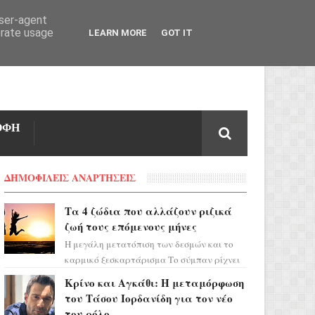
user-agent
erate usage
LEARN MORE
GOT IT
ΟΦΗ
ΔΗΜΟΦΙΛΕΙΣ ΑΝΑΡΤΗΣΕΙΣ
Τα 4 ζώδια που αλλάζουν ριζικά
ζωή τους επόμενους μήνες
Η μεγάλη μετατόπιση των δεσμών και το
καρμικό ξεσκαρτάρισμα Το σύμπαν ρίχνει
τα χαρτιά του και η αστρολόγος Έλενορ
Κρίνο και Αγκάθι: Η μεταμόρφωση
προειδοποιεί: οι σελην...
του Τάσου Ιορδανίδη για τον νέο
του ρόλο