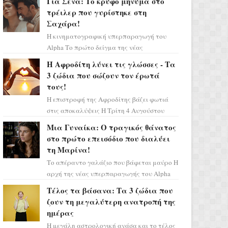
Για Σένα: Το κρυφό μήνυμα στο
πάρετε μια βαθιά α...
τρέιλερ που γυρίστηκε στη
Σαχάρα!
Η κινηματογραφική υπερπαραγωγή του
Alpha Το πρώτο δείγμα της νέας
δραματικής σειράς μόλις κυκλοφόρησε και
Η Αφροδίτη λύνει τις γλώσσες - Τα
η αισθητική του ξεπερνά κάθε π...
3 ζώδια που σώζουν τον έρωτά
τους!
Η επιστροφή της Αφροδίτης βάζει φωτιά
στις αποκαλύψεις Η Τρίτη 4 Αυγούστου
αποτελεί ένα τεράστιο αστρολογικό
Μια Γυναίκα: Ο τραγικός θάνατος
ορόσημο, καθώς η Αφροδίτη πρ...
στο πρώτο επεισόδιο που διαλύει
τη Μαρίνα!
Το απέραντο γαλάζιο που βάφεται μαύρο Η
αρχή της νέας υπερπαραγωγής του Alpha
μας ταξιδεύει σε ένα ειδυλλιακό σκηνικό,
Τέλος τα βάσανα: Τα 3 ζώδια που
πλημμυρισμένο από...
ζουν τη μεγαλύτερη ανατροπή της
ημέρας
Η μεγάλη αστρολογική ανάσα και το τέλος