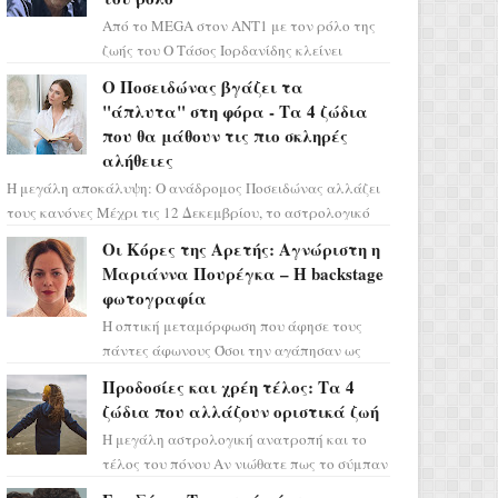
Από το MEGA στον ΑΝΤ1 με τον ρόλο της
ζωής του Ο Τάσος Ιορδανίδης κλείνει
οριστικά το κεφάλαιο της τεράστιας
Ο Ποσειδώνας βγάζει τα
επιτυχίας «Μια Νύχτα Μόνο» ...
"άπλυτα" στη φόρα - Τα 4 ζώδια
που θα μάθουν τις πιο σκληρές
αλήθειες
Η μεγάλη αποκάλυψη: Ο ανάδρομος Ποσειδώνας αλλάζει
τους κανόνες Μέχρι τις 12 Δεκεμβρίου, το αστρολογικό
σκηνικό θυμίζει ταινία μυστηρίου ...
Οι Κόρες της Αρετής: Αγνώριστη η
Μαριάννα Πουρέγκα – H backstage
φωτογραφία
Η οπτική μεταμόρφωση που άφησε τους
πάντες άφωνους Όσοι την αγάπησαν ως
Ελένη στη σειρά «Μια νύχτα μόνο», θα
Προδοσίες και χρέη τέλος: Τα 4
πρέπει τώρα να προετοιμαστο...
ζώδια που αλλάζουν οριστικά ζωή
Η μεγάλη αστρολογική ανατροπή και το
τέλος του πόνου Αν νιώθατε πως το σύμπαν
σάς έχει βάλει στο σημάδι, ήρθε η ώρα να