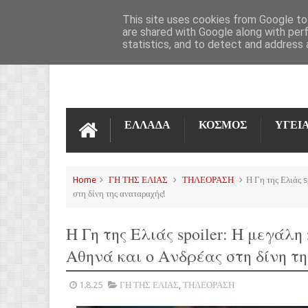
ΌΡΟΙ ΧΡΉΣΗΣ
ΕΠΙΚΟΙΝΩΝΊΑ
This site uses cookies from Google to 
are shared with Google along with per
statistics, and to detect and address 
ΕΛΛΑΔΑ
ΚΟΣΜΟΣ
ΥΓΕΙ
Home
ΓΗ ΤΗΣ ΕΛΙΑΣ
ΤΗΛΕΟΡΑΣΗ
Η Γη της Ελιάς s
στη δίνη της αναταραχής!
Η Γη της Ελιάς spoiler: Η μεγάλ
Αθηνά και ο Ανδρέας στη δίνη τ
1.8.25
ΓΗ ΤΗΣ ΕΛΙΑΣ
,
ΤΗΛΕΟΡΑΣΗ