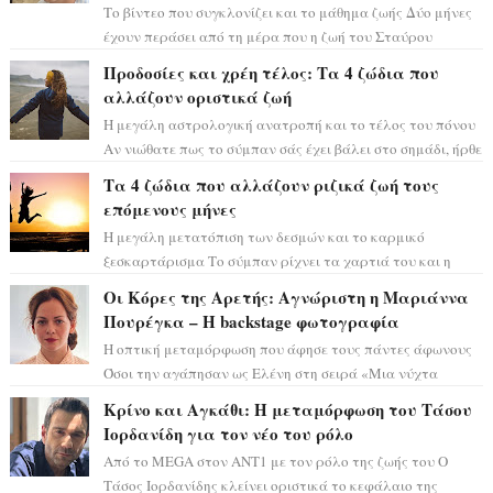
Το βίντεο που συγκλονίζει και το μάθημα ζωής Δύο μήνες
έχουν περάσει από τη μέρα που η ζωή του Σταύρου
Φλώρου άλλαξε για πάντα. Ο πρώην...
Προδοσίες και χρέη τέλος: Τα 4 ζώδια που
αλλάζουν οριστικά ζωή
Η μεγάλη αστρολογική ανατροπή και το τέλος του πόνου
Αν νιώθατε πως το σύμπαν σάς έχει βάλει στο σημάδι, ήρθε
η ώρα να πάρετε μια βαθιά α...
Τα 4 ζώδια που αλλάζουν ριζικά ζωή τους
επόμενους μήνες
Η μεγάλη μετατόπιση των δεσμών και το καρμικό
ξεσκαρτάρισμα Το σύμπαν ρίχνει τα χαρτιά του και η
αστρολόγος Έλενορ προειδοποιεί: οι σελην...
Οι Κόρες της Αρετής: Αγνώριστη η Μαριάννα
Πουρέγκα – H backstage φωτογραφία
Η οπτική μεταμόρφωση που άφησε τους πάντες άφωνους
Όσοι την αγάπησαν ως Ελένη στη σειρά «Μια νύχτα
μόνο», θα πρέπει τώρα να προετοιμαστο...
Κρίνο και Αγκάθι: Η μεταμόρφωση του Τάσου
Ιορδανίδη για τον νέο του ρόλο
Από το MEGA στον ΑΝΤ1 με τον ρόλο της ζωής του Ο
Τάσος Ιορδανίδης κλείνει οριστικά το κεφάλαιο της