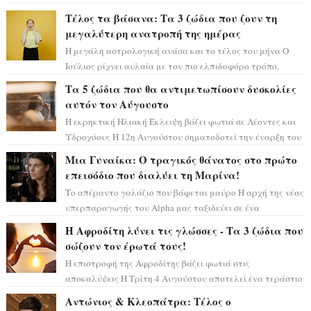
τεράστιας επιτυχίας «Μια Νύχτα Μόνο» ...
Τέλος τα βάσανα: Τα 3 ζώδια που ζουν τη
μεγαλύτερη ανατροπή της ημέρας
Η μεγάλη αστρολογική ανάσα και το τέλος του μήνα Ο
Ιούλιος ρίχνει αυλαία με τον πιο ελπιδοφόρο τρόπο,
καθώς η Σελήνη περνάει στο ζώδιο τω...
Τα 5 ζώδια που θα αντιμετωπίσουν δυσκολίες
αυτόν τον Αύγουστο
Η εκρηκτική Ηλιακή Έκλειψη βάζει φωτιά σε Λέοντες και
Υδροχόους Η 12η Αυγούστου σηματοδοτεί την έναρξη του
αστρολογικού χάους, καθώς η Ηλια...
Μια Γυναίκα: Ο τραγικός θάνατος στο πρώτο
επεισόδιο που διαλύει τη Μαρίνα!
Το απέραντο γαλάζιο που βάφεται μαύρο Η αρχή της νέας
υπερπαραγωγής του Alpha μας ταξιδεύει σε ένα
ειδυλλιακό σκηνικό, πλημμυρισμένο από...
Η Αφροδίτη λύνει τις γλώσσες - Τα 3 ζώδια που
σώζουν τον έρωτά τους!
Η επιστροφή της Αφροδίτης βάζει φωτιά στις
αποκαλύψεις Η Τρίτη 4 Αυγούστου αποτελεί ένα τεράστιο
αστρολογικό ορόσημο, καθώς η Αφροδίτη πρ...
Αντώνιος & Κλεοπάτρα: Τέλος ο