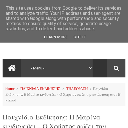
This site uses cookies from Google to deliver its services
and to analyze traffic. Your IP address and user-agent are
shared with Google along with performance and security
metrics to ensure quality of service, generate usage
statistics, and to detect and address abuse.
LEARN MORE
GOT IT
Home
ΠΑΙΧΝΙΔΙΑ ΕΚΔΙΚΗΣΗΣ
ΤΗΛΕΟΡΑΣΗ
Παιχνίδια
Εκδίκησης: Η Μαρίνα κινδυνεύει – Ο Χρήστος σώζει την κατάσταση στον Β’
κύκλο!
Παιχνίδια Εκδίκησης: Η Μαρίνα
κινδυνεύει – Ο Χρήστος σώζει την