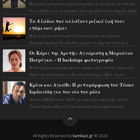
Η μεγάλη αστρολογική ανατροπή και το τέλος του πόνου
Αν νιώθατε πως το σύμπαν σάς έχει βάλει στο σημάδι, ήρθε
η ώρα να πάρετε μια βαθιά α...
Τα 4 ζώδια που αλλάζουν ριζικά ζωή τους
επόμενους μήνες
Η μεγάλη μετατόπιση των δεσμών και το καρμικό
ξεσκαρτάρισμα Το σύμπαν ρίχνει τα χαρτιά του και η
αστρολόγος Έλενορ προειδοποιεί: οι σελην...
Οι Κόρες της Αρετής: Αγνώριστη η Μαριάννα
Πουρέγκα – H backstage φωτογραφία
Η οπτική μεταμόρφωση που άφησε τους πάντες άφωνους
Όσοι την αγάπησαν ως Ελένη στη σειρά «Μια νύχτα
μόνο», θα πρέπει τώρα να προετοιμαστο...
Κρίνο και Αγκάθι: Η μεταμόρφωση του Τάσου
Ιορδανίδη για τον νέο του ρόλο
Από το MEGA στον ΑΝΤ1 με τον ρόλο της ζωής του Ο
Τάσος Ιορδανίδης κλείνει οριστικά το κεφάλαιο της
τεράστιας επιτυχίας «Μια Νύχτα Μόνο» ...
All Rights Reserved by
kamikazi.gr
© 2026