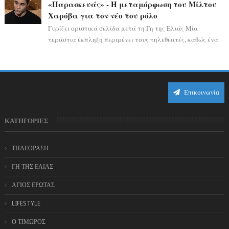
«Παρασκευάς» - Η μεταμόρφωση του Μίλτου
Χαρόβα για τον νέο του ρόλο
Γυρίζει οριστικά σελίδα μετά τη Γη της Ελιάς Μία
τεράστια έκπληξη περιμένει τους τηλεθεατές, καθώς ένα
από τα πιο πολυσυζητημένα πρόσωπα...
Επικοινωνία
ΚΑΤΗΓΟΡΙΕΣ
ΤΗΛΕΟΡΑΣΗ
ΓΗ ΤΗΣ ΕΛΙΑΣ
ΑΓΙΟΣ ΕΡΩΤΑΣ
LIFESTYLE
Ο ΤΙΜΩΡΟΣ