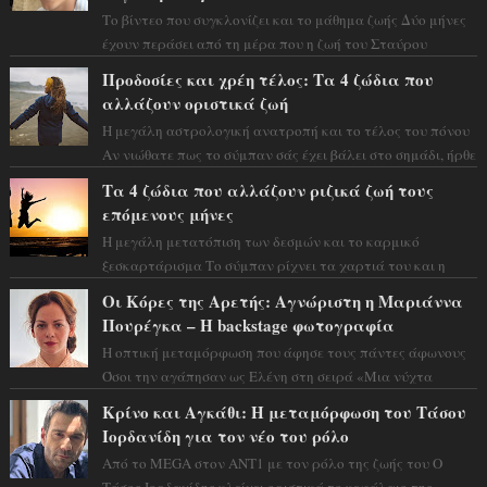
Το βίντεο που συγκλονίζει και το μάθημα ζωής Δύο μήνες
έχουν περάσει από τη μέρα που η ζωή του Σταύρου
Φλώρου άλλαξε για πάντα. Ο πρώην...
Προδοσίες και χρέη τέλος: Τα 4 ζώδια που
αλλάζουν οριστικά ζωή
Η μεγάλη αστρολογική ανατροπή και το τέλος του πόνου
Αν νιώθατε πως το σύμπαν σάς έχει βάλει στο σημάδι, ήρθε
η ώρα να πάρετε μια βαθιά α...
Τα 4 ζώδια που αλλάζουν ριζικά ζωή τους
επόμενους μήνες
Η μεγάλη μετατόπιση των δεσμών και το καρμικό
ξεσκαρτάρισμα Το σύμπαν ρίχνει τα χαρτιά του και η
αστρολόγος Έλενορ προειδοποιεί: οι σελην...
Οι Κόρες της Αρετής: Αγνώριστη η Μαριάννα
Πουρέγκα – H backstage φωτογραφία
Η οπτική μεταμόρφωση που άφησε τους πάντες άφωνους
Όσοι την αγάπησαν ως Ελένη στη σειρά «Μια νύχτα
μόνο», θα πρέπει τώρα να προετοιμαστο...
Κρίνο και Αγκάθι: Η μεταμόρφωση του Τάσου
Ιορδανίδη για τον νέο του ρόλο
Από το MEGA στον ΑΝΤ1 με τον ρόλο της ζωής του Ο
Τάσος Ιορδανίδης κλείνει οριστικά το κεφάλαιο της