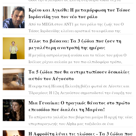
μόνο», θα πρέπει τώρα να προετοιμαστο...
Κρίνο και Αγκάθι: Η μεταμόρφωση του Τάσου
Ιορδανίδη για τον νέο του ρόλο
Από το MEGA στον ΑΝΤ1 με τον ρόλο της ζωής του Ο
Τάσος Ιορδανίδης κλείνει οριστικά το κεφάλαιο της
τεράστιας επιτυχίας «Μια Νύχτα Μόνο» ...
Τέλος τα βάσανα: Τα 3 ζώδια που ζουν τη
μεγαλύτερη ανατροπή της ημέρας
Η μεγάλη αστρολογική ανάσα και το τέλος του μήνα Ο
Ιούλιος ρίχνει αυλαία με τον πιο ελπιδοφόρο τρόπο,
καθώς η Σελήνη περνάει στο ζώδιο τω...
Τα 5 ζώδια που θα αντιμετωπίσουν δυσκολίες
αυτόν τον Αύγουστο
Η εκρηκτική Ηλιακή Έκλειψη βάζει φωτιά σε Λέοντες και
Υδροχόους Η 12η Αυγούστου σηματοδοτεί την έναρξη του
αστρολογικού χάους, καθώς η Ηλια...
Μια Γυναίκα: Ο τραγικός θάνατος στο πρώτο
επεισόδιο που διαλύει τη Μαρίνα!
Το απέραντο γαλάζιο που βάφεται μαύρο Η αρχή της νέας
υπερπαραγωγής του Alpha μας ταξιδεύει σε ένα
ειδυλλιακό σκηνικό, πλημμυρισμένο από...
Η Αφροδίτη λύνει τις γλώσσες - Τα 3 ζώδια που