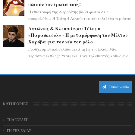
σώζουν τον έρωτά τους!
Η επιστροφή της Αφροδίτης βάζει φωτιά στις
αποκαλύψεις Η Τρίτη 4 Αυγούστου αποτελεί ένα τεράστιο
αστρολογικό ορόσημο, καθώς η Αφροδίτη πρ...
Αντώνιος & Κλεοπάτρα: Τέλος ο
«Παρασκευάς» - Η μεταμόρφωση του Μίλτου
Χαρόβα για τον νέο του ρόλο
Γυρίζει οριστικά σελίδα μετά τη Γη της Ελιάς Μία
τεράστια έκπληξη περιμένει τους τηλεθεατές, καθώς ένα
από τα πιο πολυσυζητημένα πρόσωπα...
Επικοινωνία
ΚΑΤΗΓΟΡΙΕΣ
ΤΗΛΕΟΡΑΣΗ
ΓΗ ΤΗΣ ΕΛΙΑΣ