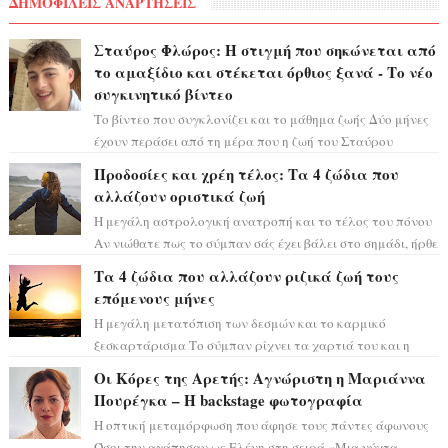
ΔΗΜΟΦΙΛΕΙΣ ΑΝΑΡΤΗΣΕΙΣ
Σταύρος Φλώρος: Η στιγμή που σηκώνεται από
το αμαξίδιο και στέκεται όρθιος ξανά - Το νέο
συγκινητικό βίντεο
Το βίντεο που συγκλονίζει και το μάθημα ζωής Δύο μήνες
έχουν περάσει από τη μέρα που η ζωή του Σταύρου
Φλώρου άλλαξε για πάντα. Ο πρώην...
Προδοσίες και χρέη τέλος: Τα 4 ζώδια που
αλλάζουν οριστικά ζωή
Η μεγάλη αστρολογική ανατροπή και το τέλος του πόνου
Αν νιώθατε πως το σύμπαν σάς έχει βάλει στο σημάδι, ήρθε
η ώρα να πάρετε μια βαθιά α...
Τα 4 ζώδια που αλλάζουν ριζικά ζωή τους
επόμενους μήνες
Η μεγάλη μετατόπιση των δεσμών και το καρμικό
ξεσκαρτάρισμα Το σύμπαν ρίχνει τα χαρτιά του και η
αστρολόγος Έλενορ προειδοποιεί: οι σελην...
Οι Κόρες της Αρετής: Αγνώριστη η Μαριάννα
Πουρέγκα – H backstage φωτογραφία
Η οπτική μεταμόρφωση που άφησε τους πάντες άφωνους
Όσοι την αγάπησαν ως Ελένη στη σειρά «Μια νύχτα