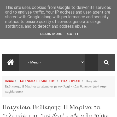
This site uses cookies from Google to deliver its services
and to analyze traffic. Your IP address and user-agent are
shared with Google along with performance and security
metrics to ensure quality of service, generate usage
statistics, and to detect and address abuse.
LEARN MORE
GOT IT
Home
ΠΑΙΧΝΙΔΙΑ ΕΚΔΙΚΗΣΗΣ
ΤΗΛΕΟΡΑΣΗ
Παιχνίδια
Εκδίκησης: Η Μαρίνα τα τελειώνει με τον Άγη! - «Δεν θα πέσω ξανά στην
παγίδα σου!»
Παιχνίδια Εκδίκησης: Η Μαρίνα τα
τελειώνει με τον Άγη! - «Δεν θα πέσω