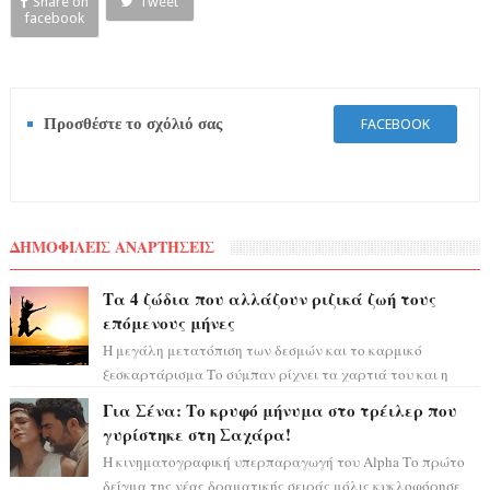
Share on
Tweet
facebook
Προσθέστε το σχόλιό σας
FACEBOOK
ΔΗΜΟΦΙΛΕΙΣ ΑΝΑΡΤΗΣΕΙΣ
Τα 4 ζώδια που αλλάζουν ριζικά ζωή τους
επόμενους μήνες
Η μεγάλη μετατόπιση των δεσμών και το καρμικό
ξεσκαρτάρισμα Το σύμπαν ρίχνει τα χαρτιά του και η
αστρολόγος Έλενορ προειδοποιεί: οι σελην...
Για Σένα: Το κρυφό μήνυμα στο τρέιλερ που
γυρίστηκε στη Σαχάρα!
Η κινηματογραφική υπερπαραγωγή του Alpha Το πρώτο
δείγμα της νέας δραματικής σειράς μόλις κυκλοφόρησε