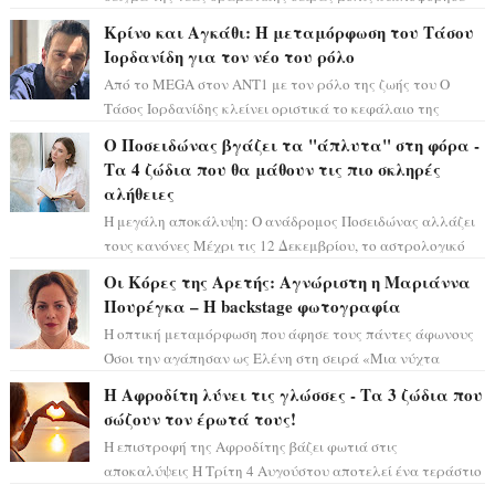
και η αισθητική του ξεπερνά κάθε π...
Κρίνο και Αγκάθι: Η μεταμόρφωση του Τάσου
Ιορδανίδη για τον νέο του ρόλο
Από το MEGA στον ΑΝΤ1 με τον ρόλο της ζωής του Ο
Τάσος Ιορδανίδης κλείνει οριστικά το κεφάλαιο της
τεράστιας επιτυχίας «Μια Νύχτα Μόνο» ...
Ο Ποσειδώνας βγάζει τα "άπλυτα" στη φόρα -
Τα 4 ζώδια που θα μάθουν τις πιο σκληρές
αλήθειες
Η μεγάλη αποκάλυψη: Ο ανάδρομος Ποσειδώνας αλλάζει
τους κανόνες Μέχρι τις 12 Δεκεμβρίου, το αστρολογικό
σκηνικό θυμίζει ταινία μυστηρίου ...
Οι Κόρες της Αρετής: Αγνώριστη η Μαριάννα
Πουρέγκα – H backstage φωτογραφία
Η οπτική μεταμόρφωση που άφησε τους πάντες άφωνους
Όσοι την αγάπησαν ως Ελένη στη σειρά «Μια νύχτα
μόνο», θα πρέπει τώρα να προετοιμαστο...
Η Αφροδίτη λύνει τις γλώσσες - Τα 3 ζώδια που
σώζουν τον έρωτά τους!
Η επιστροφή της Αφροδίτης βάζει φωτιά στις
αποκαλύψεις Η Τρίτη 4 Αυγούστου αποτελεί ένα τεράστιο
αστρολογικό ορόσημο, καθώς η Αφροδίτη πρ...