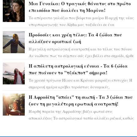
Μια Γυναίκα: Ο τραγικός θάνατος στο πρώτο
επεισόδιο που διαλύει τη Μαρίνα!
Το απέραντο γαλάζιο που βάφεται μαύρο Η αρχή της νέας
υπερπαραγωγής του Alpha μας ταξιδεύει σε ένα
ειδυλλιακό σκηνικό, πλημμυρισμένο από...
Προδοσίες και χρέη τέλος: Τα 4 ζώδια που
αλλάζουν οριστικά ζωή
Η μεγάλη αστρολογική ανατροπή και το τέλος του πόνου
Αν νιώθατε πως το σύμπαν σάς έχει βάλει στο σημάδι, ήρθε
η ώρα να πάρετε μια βαθιά α...
Η απόλυτη αστρολογική εύνοια - Τα 6 ζώδια
που πιάνουν το "τζάκποτ" σήμερα!
Το χρυσό τρίγωνο Ήλιου και Κρόνου μοιράζει επιτυχίες Η
σημερινή ημέρα κρύβει τεράστιες δυναμικές,
αποδεικνύοντας πως η πραγματική επιτυχί...
Η Αφροδίτη "σπάει" τη σιωπή - Τα 3 ζώδια που
ζουν τη μεγαλύτερη ερωτική ανατροπή!
Η ορθή πορεία της Αφροδίτης βάζει φωτιά στις
αποκαλύψεις Το αστρολογικό τοπίο αλλάζει ριζικά, καθώς
η Αφροδίτη επιστρέφει σε ορθή πορεία ...