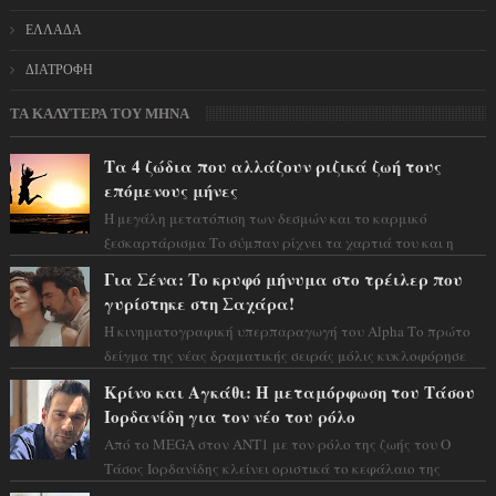
ΕΛΛΑΔΑ
ΔΙΑΤΡΟΦΗ
ΤΑ ΚΑΛΥΤΕΡΑ ΤΟΥ ΜΗΝΑ
Τα 4 ζώδια που αλλάζουν ριζικά ζωή τους
επόμενους μήνες
Η μεγάλη μετατόπιση των δεσμών και το καρμικό
ξεσκαρτάρισμα Το σύμπαν ρίχνει τα χαρτιά του και η
αστρολόγος Έλενορ προειδοποιεί: οι σελην...
Για Σένα: Το κρυφό μήνυμα στο τρέιλερ που
γυρίστηκε στη Σαχάρα!
Η κινηματογραφική υπερπαραγωγή του Alpha Το πρώτο
δείγμα της νέας δραματικής σειράς μόλις κυκλοφόρησε
και η αισθητική του ξεπερνά κάθε π...
Κρίνο και Αγκάθι: Η μεταμόρφωση του Τάσου
Ιορδανίδη για τον νέο του ρόλο
Από το MEGA στον ΑΝΤ1 με τον ρόλο της ζωής του Ο
Τάσος Ιορδανίδης κλείνει οριστικά το κεφάλαιο της
τεράστιας επιτυχίας «Μια Νύχτα Μόνο» ...