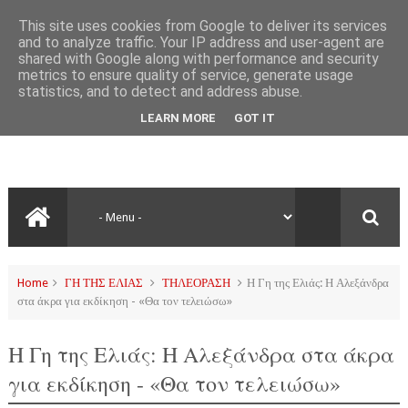
This site uses cookies from Google to deliver its services
and to analyze traffic. Your IP address and user-agent are
shared with Google along with performance and security
metrics to ensure quality of service, generate usage
statistics, and to detect and address abuse.
LEARN MORE
GOT IT
Home
ΓΗ ΤΗΣ ΕΛΙΑΣ
ΤΗΛΕΟΡΑΣΗ
Η Γη της Ελιάς: Η Αλεξάνδρα
στα άκρα για εκδίκηση - «Θα τον τελειώσω»
Η Γη της Ελιάς: Η Αλεξάνδρα στα άκρα
για εκδίκηση - «Θα τον τελειώσω»