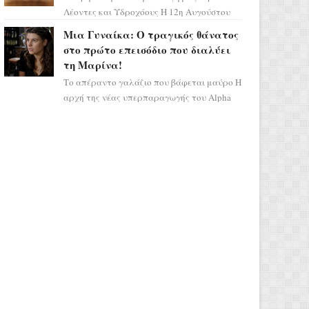
Λέοντες και Υδροχόους Η 12η Αυγούστου
σηματοδοτεί την έναρξη του αστρολογικού
Μια Γυναίκα: Ο τραγικός θάνατος
χάους, καθώς η Ηλια...
στο πρώτο επεισόδιο που διαλύει
τη Μαρίνα!
Το απέραντο γαλάζιο που βάφεται μαύρο Η
αρχή της νέας υπερπαραγωγής του Alpha
μας ταξιδεύει σε ένα ειδυλλιακό σκηνικό,
πλημμυρισμένο από...