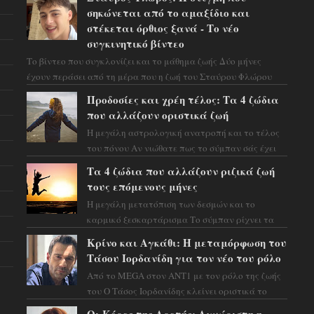
σηκώνεται από το αμαξίδιο και
στέκεται όρθιος ξανά - Το νέο
συγκινητικό βίντεο
Το βίντεο που συγκλονίζει και το μάθημα ζωής Δύο μήνες
έχουν περάσει από τη μέρα που η ζωή του Σταύρου Φλώρου
άλλαξε για πάντα. Ο πρώην...
Προδοσίες και χρέη τέλος: Τα 4 ζώδια
που αλλάζουν οριστικά ζωή
Η μεγάλη αστρολογική ανατροπή και το τέλος
του πόνου Αν νιώθατε πως το σύμπαν σάς έχει
βάλει στο σημάδι, ήρθε η ώρα να πάρετε μια
Τα 4 ζώδια που αλλάζουν ριζικά ζωή
βαθιά α...
τους επόμενους μήνες
Η μεγάλη μετατόπιση των δεσμών και το
καρμικό ξεσκαρτάρισμα Το σύμπαν ρίχνει τα
χαρτιά του και η αστρολόγος Έλενορ
Κρίνο και Αγκάθι: Η μεταμόρφωση του
προειδοποιεί: οι σελην...
Τάσου Ιορδανίδη για τον νέο του ρόλο
Από το MEGA στον ΑΝΤ1 με τον ρόλο της ζωής
του Ο Τάσος Ιορδανίδης κλείνει οριστικά το
κεφάλαιο της τεράστιας επιτυχίας «Μια Νύχτα
Οι Κόρες της Αρετής: Αγνώριστη η