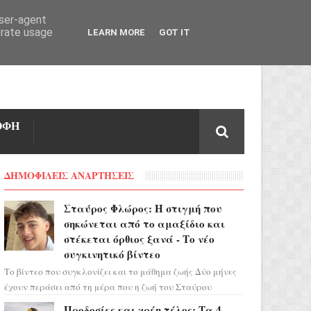
user-agent
erate usage
LEARN MORE
GOT IT
ΟΦΗ
ΔΗΜΟΦΙΛΕΙΣ ΑΝΑΡΤΗΣΕΙΣ
Σταύρος Φλώρος: Η στιγμή που
σηκώνεται από το αμαξίδιο και
στέκεται όρθιος ξανά - Το νέο
συγκινητικό βίντεο
Το βίντεο που συγκλονίζει και το μάθημα ζωής Δύο μήνες
έχουν περάσει από τη μέρα που η ζωή του Σταύρου
Φλώρου άλλαξε για πάντα. Ο πρώην...
Προδοσίες και χρέη τέλος: Τα 4