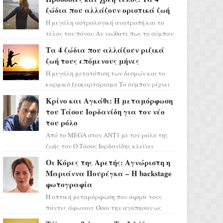
ζώδια που αλλάζουν οριστικά ζωή
Η μεγάλη αστρολογική ανατροπή και το
τέλος του πόνου Αν νιώθατε πως το σύμπαν
σάς έχει βάλει στο σημάδι, ήρθε η ώρα να
Τα 4 ζώδια που αλλάζουν ριζικά
πάρετε μια βαθιά α...
ζωή τους επόμενους μήνες
Η μεγάλη μετατόπιση των δεσμών και το
καρμικό ξεσκαρτάρισμα Το σύμπαν ρίχνει
τα χαρτιά του και η αστρολόγος Έλενορ
Κρίνο και Αγκάθι: Η μεταμόρφωση
προειδοποιεί: οι σελην...
του Τάσου Ιορδανίδη για τον νέο
του ρόλο
Από το MEGA στον ΑΝΤ1 με τον ρόλο της
ζωής του Ο Τάσος Ιορδανίδης κλείνει
οριστικά το κεφάλαιο της τεράστιας
Οι Κόρες της Αρετής: Αγνώριστη η
επιτυχίας «Μια Νύχτα Μόνο» ...
Μαριάννα Πουρέγκα – H backstage
φωτογραφία
Η οπτική μεταμόρφωση που άφησε τους
πάντες άφωνους Όσοι την αγάπησαν ως
Ελένη στη σειρά «Μια νύχτα μόνο», θα