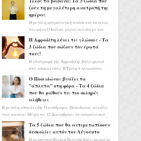
Τέλος τα βάσανα: Τα 3 ζώδια που
πρέπει τώρα να προετοιμαστο...
ζουν τη μεγαλύτερη ανατροπή της
ημέρας
Η μεγάλη αστρολογική ανάσα και το τέλος
του μήνα Ο Ιούλιος ρίχνει αυλαία με τον
πιο ελπιδοφόρο τρόπο, καθώς η Σελήνη
Η Αφροδίτη λύνει τις γλώσσες - Τα
περνάει στο ζώδιο τω...
3 ζώδια που σώζουν τον έρωτά
τους!
Η επιστροφή της Αφροδίτης βάζει φωτιά
στις αποκαλύψεις Η Τρίτη 4 Αυγούστου
αποτελεί ένα τεράστιο αστρολογικό
Ο Ποσειδώνας βγάζει τα
ορόσημο, καθώς η Αφροδίτη πρ...
"άπλυτα" στη φόρα - Τα 4 ζώδια
που θα μάθουν τις πιο σκληρές
αλήθειες
Η μεγάλη αποκάλυψη: Ο ανάδρομος Ποσειδώνας αλλάζει
τους κανόνες Μέχρι τις 12 Δεκεμβρίου, το αστρολογικό
σκηνικό θυμίζει ταινία μυστηρίου ...
Τα 5 ζώδια που θα αντιμετωπίσουν
δυσκολίες αυτόν τον Αύγουστο
Η εκρηκτική Ηλιακή Έκλειψη βάζει φωτιά σε