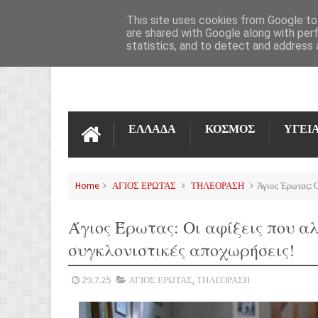
ΌΡΟΙ ΧΡΉΣΗΣ
ΕΠΙΚΟΙΝΩΝΊΑ
This site uses cookies from Google to 
are shared with Google along with per
statistics, and to detect and address 
ΕΛΛΑΔΑ
ΚΟΣΜΟΣ
ΥΓΕΙ
Home
ΑΓΙΟΣ ΕΡΩΤΑΣ
ΤΗΛΕΟΡΑΣΗ
Άγιος Έρωτας: Ο
Άγιος Έρωτας: Οι αφίξεις που α
συγκλονιστικές αποχωρήσεις!
29.7.25
ΑΓΙΟΣ ΕΡΩΤΑΣ
,
ΤΗΛΕΟΡΑΣΗ