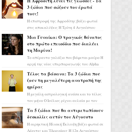
Η Αφροδίτη λύνει τις γλώσσες - Τα
3 ζώδια που σώζουν τον έρωτά
τους!
Η επιστροφή της Αφροδίτης βάζει φωτιά
στις αποκαλύψεις Η Τρίτη 4 Αυγούστου
αποτελεί ένα τεράστιο αστρολογικό
Μια Γυναίκα: Ο τραγικός θάνατος
ορόσημο, καθώς η Αφροδίτη πρ...
στο πρώτο επεισόδιο που διαλύει
τη Μαρίνα!
Το απέραντο γαλάζιο που βάφεται μαύρο Η
αρχή της νέας υπερπαραγωγής του Alpha
μας ταξιδεύει σε ένα ειδυλλιακό σκηνικό,
Τέλος τα βάσανα: Τα 3 ζώδια που
πλημμυρισμένο από...
ζουν τη μεγαλύτερη ανατροπή της
ημέρας
Η μεγάλη αστρολογική ανάσα και το τέλος
του μήνα Ο Ιούλιος ρίχνει αυλαία με τον
πιο ελπιδοφόρο τρόπο, καθώς η Σελήνη
Τα 5 ζώδια που θα αντιμετωπίσουν
περνάει στο ζώδιο τω...
δυσκολίες αυτόν τον Αύγουστο
Η εκρηκτική Ηλιακή Έκλειψη βάζει φωτιά σε
Λέοντες και Υδροχόους Η 12η Αυγούστου