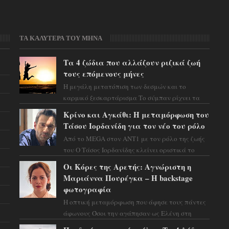
ΤΑ ΚΑΛΥΤΕΡΑ ΤΟΥ ΜΗΝΑ
Τα 4 ζώδια που αλλάζουν ριζικά ζωή
τους επόμενους μήνες
Η μεγάλη μετατόπιση των δεσμών και το
καρμικό ξεσκαρτάρισμα Το σύμπαν ρίχνει τα
χαρτιά του και η αστρολόγος Έλενορ
Κρίνο και Αγκάθι: Η μεταμόρφωση του
προειδοποιεί: οι σελην...
Τάσου Ιορδανίδη για τον νέο του ρόλο
Από το MEGA στον ΑΝΤ1 με τον ρόλο της ζωής
του Ο Τάσος Ιορδανίδης κλείνει οριστικά το
κεφάλαιο της τεράστιας επιτυχίας «Μια Νύχτα
Οι Κόρες της Αρετής: Αγνώριστη η
Μόνο» ...
Μαριάννα Πουρέγκα – H backstage
φωτογραφία
Η οπτική μεταμόρφωση που άφησε τους πάντες
άφωνους Όσοι την αγάπησαν ως Ελένη στη
σειρά «Μια νύχτα μόνο», θα πρέπει τώρα να