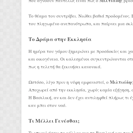
Μιλτιάδης
που αγνοούν παντελώς είναι πως ο
βρίσ
Το θέαμα τον συντρίβει. Νιώθει βαθιά προδομένος. 
του πληγωμένο ανεπανότρωπα, και παίρνει μια σκ
Το Δράμα στην Εκκλησία
Η ημέρα του γάμου ξημερώνει με προσδοκίες και χα
και οικογένεια. Οι καλεσμένοι συγκεντρώνονται στ
πως η τελετή θα ξεκινήσει κανονικά.
Μιλτιάδης
Ωστόσο, λίγο πριν η νύφη εμφανιστεί, ο
Αποχωρεί από την εκκλησία, χωρίς καμία εξήγηση,
Η Βασιλική, αν και δεν έχει αντιληφθεί πλήρως τι έχ
καν μπει στον ναό.
Τι Μέλλει Γενέσθαι;
Τι επιφυλάσσει το μέλλον για τη Βασιλική και τον