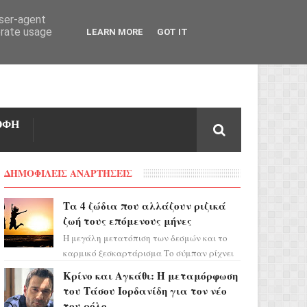
user-agent
erate usage
LEARN MORE
GOT IT
ΟΦΗ
ΔΗΜΟΦΙΛΕΙΣ ΑΝΑΡΤΗΣΕΙΣ
Τα 4 ζώδια που αλλάζουν ριζικά
ζωή τους επόμενους μήνες
Η μεγάλη μετατόπιση των δεσμών και το
καρμικό ξεσκαρτάρισμα Το σύμπαν ρίχνει
τα χαρτιά του και η αστρολόγος Έλενορ
Κρίνο και Αγκάθι: Η μεταμόρφωση
προειδοποιεί: οι σελην...
του Τάσου Ιορδανίδη για τον νέο
του ρόλο