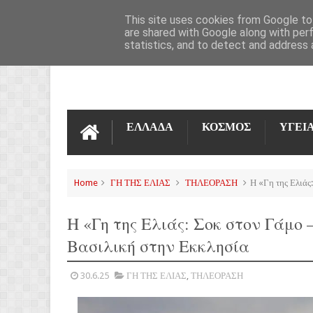
ΌΡΟΙ ΧΡΉΣΗΣ
ΕΠΙΚΟΙΝΩΝΊΑ
This site uses cookies from Google to 
are shared with Google along with per
statistics, and to detect and address 
ΕΛΛΑΔΑ
ΚΟΣΜΟΣ
ΥΓΕΙ
Home
ΓΗ ΤΗΣ ΕΛΙΑΣ
ΤΗΛΕΟΡΑΣΗ
Η «Γη της Ελιάς
Η «Γη της Ελιάς: Σοκ στον Γάμο
Βασιλική στην Εκκλησία
30.6.25
ΓΗ ΤΗΣ ΕΛΙΑΣ
,
ΤΗΛΕΟΡΑΣΗ