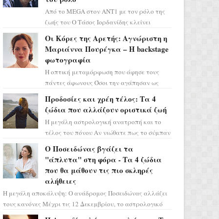
Από το MEGA στον ΑΝΤ1 με τον ρόλο της
ζωής του Ο Τάσος Ιορδανίδης κλείνει
οριστικά το κεφάλαιο της τεράστιας
Οι Κόρες της Αρετής: Αγνώριστη η
επιτυχίας «Μια Νύχτα Μόνο» ...
Μαριάννα Πουρέγκα – H backstage
φωτογραφία
Η οπτική μεταμόρφωση που άφησε τους
πάντες άφωνους Όσοι την αγάπησαν ως
Ελένη στη σειρά «Μια νύχτα μόνο», θα
Προδοσίες και χρέη τέλος: Τα 4
πρέπει τώρα να προετοιμαστο...
ζώδια που αλλάζουν οριστικά ζωή
Η μεγάλη αστρολογική ανατροπή και το
τέλος του πόνου Αν νιώθατε πως το σύμπαν
σάς έχει βάλει στο σημάδι, ήρθε η ώρα να
Ο Ποσειδώνας βγάζει τα
πάρετε μια βαθιά α...
"άπλυτα" στη φόρα - Τα 4 ζώδια
που θα μάθουν τις πιο σκληρές
αλήθειες
Η μεγάλη αποκάλυψη: Ο ανάδρομος Ποσειδώνας αλλάζει
τους κανόνες Μέχρι τις 12 Δεκεμβρίου, το αστρολογικό
σκηνικό θυμίζει ταινία μυστηρίου ...