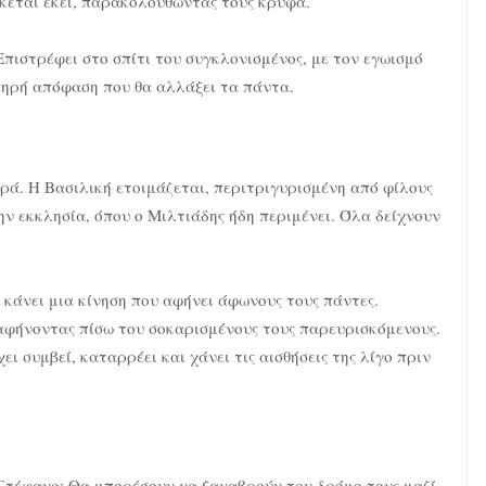
κεται εκεί, παρακολουθώντας τους κρυφά.
Επιστρέφει στο σπίτι του συγκλονισμένος, με τον εγωισμό
ληρή απόφαση που θα αλλάξει τα πάντα.
ρά. Η Βασιλική ετοιμάζεται, περιτριγυρισμένη από φίλους
ην εκκλησία, όπου ο Μιλτιάδης ήδη περιμένει. Όλα δείχνουν
κάνει μια κίνηση που αφήνει άφωνους τους πάντες.
 αφήνοντας πίσω του σοκαρισμένους τους παρευρισκόμενους.
ει συμβεί, καταρρέει και χάνει τις αισθήσεις της λίγο πριν
 Στέφανο; Θα μπορέσουν να ξαναβρούν τον δρόμο τους μαζί