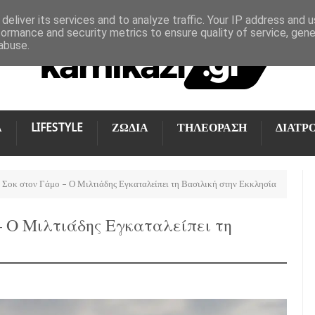
deliver its services and to analyze traffic. Your IP address and 
formance and security metrics to ensure quality of service, gen
abuse.
Α
LIFESTYLE
ΖΩΔΙΑ
ΤΗΛΕΟΡΑΣΗ
ΔΙΑΤΡ
: Σοκ στον Γάμο – Ο Μιλτιάδης Εγκαταλείπει τη Βασιλική στην Εκκλησία
 – Ο Μιλτιάδης Εγκαταλείπει τη