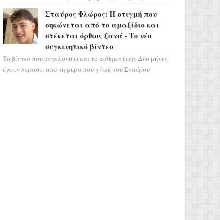
σηματοδοτεί την έναρξη του αστρολογικού
Σταύρος Φλώρος: Η στιγμή που
χάους, καθώς η Ηλια...
σηκώνεται από το αμαξίδιο και
στέκεται όρθιος ξανά - Το νέο
συγκινητικό βίντεο
Το βίντεο που συγκλονίζει και το μάθημα ζωής Δύο μήνες
έχουν περάσει από τη μέρα που η ζωή του Σταύρου
Φλώρου άλλαξε για πάντα. Ο πρώην...