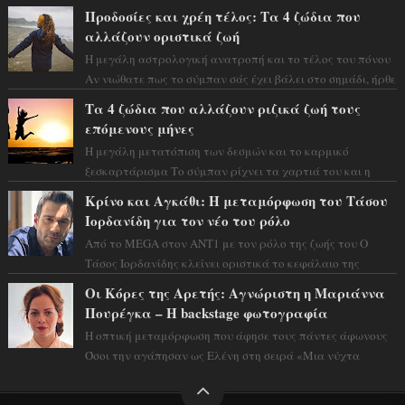
Φλώρου άλλαξε για πάντα. Ο πρώην...
Προδοσίες και χρέη τέλος: Τα 4 ζώδια που
αλλάζουν οριστικά ζωή
Η μεγάλη αστρολογική ανατροπή και το τέλος του πόνου
Αν νιώθατε πως το σύμπαν σάς έχει βάλει στο σημάδι, ήρθε
η ώρα να πάρετε μια βαθιά α...
Τα 4 ζώδια που αλλάζουν ριζικά ζωή τους
επόμενους μήνες
Η μεγάλη μετατόπιση των δεσμών και το καρμικό
ξεσκαρτάρισμα Το σύμπαν ρίχνει τα χαρτιά του και η
αστρολόγος Έλενορ προειδοποιεί: οι σελην...
Κρίνο και Αγκάθι: Η μεταμόρφωση του Τάσου
Ιορδανίδη για τον νέο του ρόλο
Από το MEGA στον ΑΝΤ1 με τον ρόλο της ζωής του Ο
Τάσος Ιορδανίδης κλείνει οριστικά το κεφάλαιο της
τεράστιας επιτυχίας «Μια Νύχτα Μόνο» ...
Οι Κόρες της Αρετής: Αγνώριστη η Μαριάννα
Πουρέγκα – H backstage φωτογραφία
Η οπτική μεταμόρφωση που άφησε τους πάντες άφωνους
Όσοι την αγάπησαν ως Ελένη στη σειρά «Μια νύχτα
μόνο», θα πρέπει τώρα να προετοιμαστο...