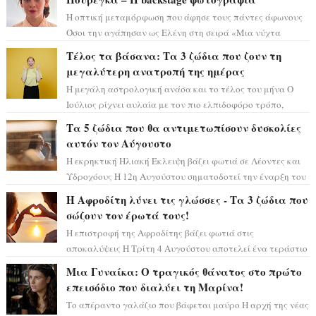
Η οπτική μεταμόρφωση που άφησε τους πάντες άφωνους
Όσοι την αγάπησαν ως Ελένη στη σειρά «Μια νύχτα
μόνο», θα πρέπει τώρα να προετοιμαστο...
Τέλος τα βάσανα: Τα 3 ζώδια που ζουν τη
μεγαλύτερη ανατροπή της ημέρας
Η μεγάλη αστρολογική ανάσα και το τέλος του μήνα Ο
Ιούλιος ρίχνει αυλαία με τον πιο ελπιδοφόρο τρόπο,
καθώς η Σελήνη περνάει στο ζώδιο τω...
Τα 5 ζώδια που θα αντιμετωπίσουν δυσκολίες
αυτόν τον Αύγουστο
Η εκρηκτική Ηλιακή Έκλειψη βάζει φωτιά σε Λέοντες και
Υδροχόους Η 12η Αυγούστου σηματοδοτεί την έναρξη του
αστρολογικού χάους, καθώς η Ηλια...
Η Αφροδίτη λύνει τις γλώσσες - Τα 3 ζώδια που
σώζουν τον έρωτά τους!
Η επιστροφή της Αφροδίτης βάζει φωτιά στις
αποκαλύψεις Η Τρίτη 4 Αυγούστου αποτελεί ένα τεράστιο
αστρολογικό ορόσημο, καθώς η Αφροδίτη πρ...
Μια Γυναίκα: Ο τραγικός θάνατος στο πρώτο
επεισόδιο που διαλύει τη Μαρίνα!
Το απέραντο γαλάζιο που βάφεται μαύρο Η αρχή της νέας