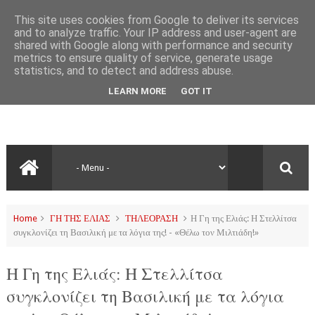
This site uses cookies from Google to deliver its services
and to analyze traffic. Your IP address and user-agent are
shared with Google along with performance and security
metrics to ensure quality of service, generate usage
statistics, and to detect and address abuse.
LEARN MORE
GOT IT
Home
ΓΗ ΤΗΣ ΕΛΙΑΣ
ΤΗΛΕΟΡΑΣΗ
Η Γη της Ελιάς: Η Στελλίτσα
συγκλονίζει τη Βασιλική με τα λόγια της! - «Θέλω τον Μιλτιάδη!»
Η Γη της Ελιάς: Η Στελλίτσα
συγκλονίζει τη Βασιλική με τα λόγια