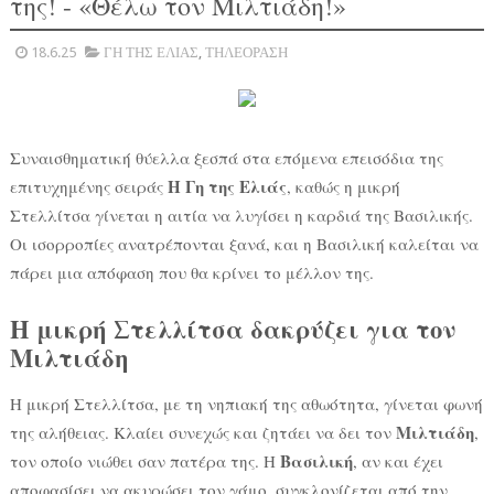
της! - «Θέλω τον Μιλτιάδη!»
18.6.25
ΓΗ ΤΗΣ ΕΛΙΑΣ
,
ΤΗΛΕΟΡΑΣΗ
Συναισθηματική θύελλα ξεσπά στα επόμενα επεισόδια της
Η Γη της Ελιάς
επιτυχημένης σειράς
, καθώς η μικρή
Στελλίτσα γίνεται η αιτία να λυγίσει η καρδιά της Βασιλικής.
Οι ισορροπίες ανατρέπονται ξανά, και η Βασιλική καλείται να
πάρει μια απόφαση που θα κρίνει το μέλλον της.
Η μικρή Στελλίτσα δακρύζει για τον
Μιλτιάδη
Η μικρή Στελλίτσα, με τη νηπιακή της αθωότητα, γίνεται φωνή
Μιλτιάδη
της αλήθειας. Κλαίει συνεχώς και ζητάει να δει τον
,
Βασιλική
τον οποίο νιώθει σαν πατέρα της. Η
, αν και έχει
αποφασίσει να ακυρώσει τον γάμο, συγκλονίζεται από την