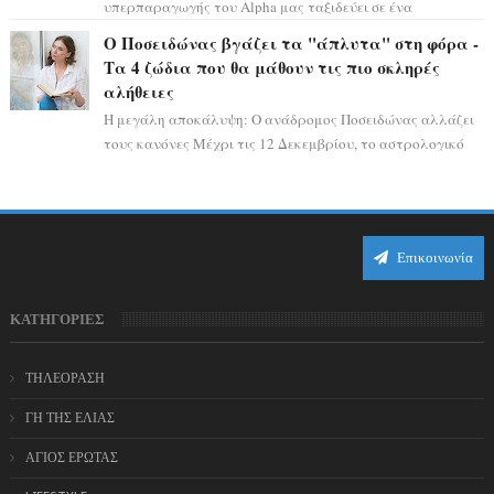
υπερπαραγωγής του Alpha μας ταξιδεύει σε ένα
ειδυλλιακό σκηνικό, πλημμυρισμένο από...
Ο Ποσειδώνας βγάζει τα "άπλυτα" στη φόρα -
Τα 4 ζώδια που θα μάθουν τις πιο σκληρές
αλήθειες
Η μεγάλη αποκάλυψη: Ο ανάδρομος Ποσειδώνας αλλάζει
τους κανόνες Μέχρι τις 12 Δεκεμβρίου, το αστρολογικό
σκηνικό θυμίζει ταινία μυστηρίου ...
Επικοινωνία
ΚΑΤΗΓΟΡΙΕΣ
ΤΗΛΕΟΡΑΣΗ
ΓΗ ΤΗΣ ΕΛΙΑΣ
ΑΓΙΟΣ ΕΡΩΤΑΣ