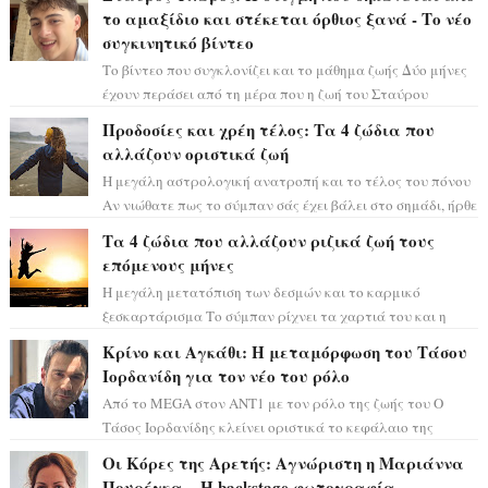
το αμαξίδιο και στέκεται όρθιος ξανά - Το νέο
συγκινητικό βίντεο
Το βίντεο που συγκλονίζει και το μάθημα ζωής Δύο μήνες
έχουν περάσει από τη μέρα που η ζωή του Σταύρου
Φλώρου άλλαξε για πάντα. Ο πρώην...
Προδοσίες και χρέη τέλος: Τα 4 ζώδια που
αλλάζουν οριστικά ζωή
Η μεγάλη αστρολογική ανατροπή και το τέλος του πόνου
Αν νιώθατε πως το σύμπαν σάς έχει βάλει στο σημάδι, ήρθε
η ώρα να πάρετε μια βαθιά α...
Τα 4 ζώδια που αλλάζουν ριζικά ζωή τους
επόμενους μήνες
Η μεγάλη μετατόπιση των δεσμών και το καρμικό
ξεσκαρτάρισμα Το σύμπαν ρίχνει τα χαρτιά του και η
αστρολόγος Έλενορ προειδοποιεί: οι σελην...
Κρίνο και Αγκάθι: Η μεταμόρφωση του Τάσου
Ιορδανίδη για τον νέο του ρόλο
Από το MEGA στον ΑΝΤ1 με τον ρόλο της ζωής του Ο
Τάσος Ιορδανίδης κλείνει οριστικά το κεφάλαιο της
τεράστιας επιτυχίας «Μια Νύχτα Μόνο» ...
Οι Κόρες της Αρετής: Αγνώριστη η Μαριάννα
Πουρέγκα – H backstage φωτογραφία