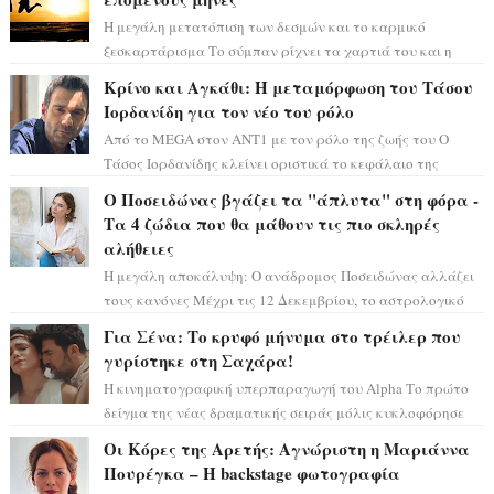
Η μεγάλη μετατόπιση των δεσμών και το καρμικό
ξεσκαρτάρισμα Το σύμπαν ρίχνει τα χαρτιά του και η
αστρολόγος Έλενορ προειδοποιεί: οι σελην...
Κρίνο και Αγκάθι: Η μεταμόρφωση του Τάσου
Ιορδανίδη για τον νέο του ρόλο
Από το MEGA στον ΑΝΤ1 με τον ρόλο της ζωής του Ο
Τάσος Ιορδανίδης κλείνει οριστικά το κεφάλαιο της
τεράστιας επιτυχίας «Μια Νύχτα Μόνο» ...
Ο Ποσειδώνας βγάζει τα "άπλυτα" στη φόρα -
Τα 4 ζώδια που θα μάθουν τις πιο σκληρές
αλήθειες
Η μεγάλη αποκάλυψη: Ο ανάδρομος Ποσειδώνας αλλάζει
τους κανόνες Μέχρι τις 12 Δεκεμβρίου, το αστρολογικό
σκηνικό θυμίζει ταινία μυστηρίου ...
Για Σένα: Το κρυφό μήνυμα στο τρέιλερ που
γυρίστηκε στη Σαχάρα!
Η κινηματογραφική υπερπαραγωγή του Alpha Το πρώτο
δείγμα της νέας δραματικής σειράς μόλις κυκλοφόρησε
και η αισθητική του ξεπερνά κάθε π...
Οι Κόρες της Αρετής: Αγνώριστη η Μαριάννα
Πουρέγκα – H backstage φωτογραφία