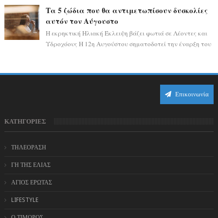
καθώς η Σελήνη περνάει στο ζώδιο τω...
Τα 5 ζώδια που θα αντιμετωπίσουν δυσκολίες
αυτόν τον Αύγουστο
Η εκρηκτική Ηλιακή Έκλειψη βάζει φωτιά σε Λέοντες και
Υδροχόους Η 12η Αυγούστου σηματοδοτεί την έναρξη του
αστρολογικού χάους, καθώς η Ηλια...
Επικοινωνία
ΚΑΤΗΓΟΡΙΕΣ
ΤΗΛΕΟΡΑΣΗ
ΓΗ ΤΗΣ ΕΛΙΑΣ
ΑΓΙΟΣ ΕΡΩΤΑΣ
LIFESTYLE
Ο ΤΙΜΩΡΟΣ