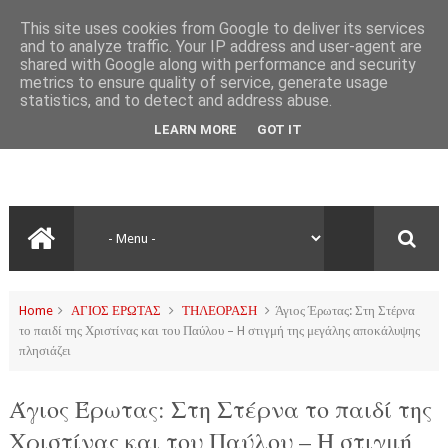
This site uses cookies from Google to deliver its services
and to analyze traffic. Your IP address and user-agent are
shared with Google along with performance and security
metrics to ensure quality of service, generate usage
statistics, and to detect and address abuse.
LEARN MORE
GOT IT
Home
ΑΓΙΟΣ ΕΡΩΤΑΣ
ΤΗΛΕΟΡΑΣΗ
Άγιος Έρωτας: Στη Στέρνα
το παιδί της Χριστίνας και του Παύλου – H στιγμή της μεγάλης αποκάλυψης
πλησιάζει
Άγιος Έρωτας: Στη Στέρνα το παιδί της
Χριστίνας και του Παύλου – H στιγμή