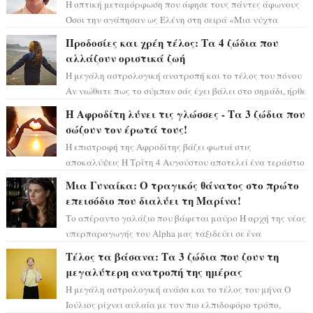
Η οπτική μεταμόρφωση που άφησε τους πάντες άφωνους
Όσοι την αγάπησαν ως Ελένη στη σειρά «Μια νύχτα
μόνο», θα πρέπει τώρα να προετοιμαστο...
Προδοσίες και χρέη τέλος: Τα 4 ζώδια που
αλλάζουν οριστικά ζωή
Η μεγάλη αστρολογική ανατροπή και το τέλος του πόνου
Αν νιώθατε πως το σύμπαν σάς έχει βάλει στο σημάδι, ήρθε
η ώρα να πάρετε μια βαθιά α...
Η Αφροδίτη λύνει τις γλώσσες - Τα 3 ζώδια που
σώζουν τον έρωτά τους!
Η επιστροφή της Αφροδίτης βάζει φωτιά στις
αποκαλύψεις Η Τρίτη 4 Αυγούστου αποτελεί ένα τεράστιο
αστρολογικό ορόσημο, καθώς η Αφροδίτη πρ...
Μια Γυναίκα: Ο τραγικός θάνατος στο πρώτο
επεισόδιο που διαλύει τη Μαρίνα!
Το απέραντο γαλάζιο που βάφεται μαύρο Η αρχή της νέας
υπερπαραγωγής του Alpha μας ταξιδεύει σε ένα
ειδυλλιακό σκηνικό, πλημμυρισμένο από...
Τέλος τα βάσανα: Τα 3 ζώδια που ζουν τη
μεγαλύτερη ανατροπή της ημέρας
Η μεγάλη αστρολογική ανάσα και το τέλος του μήνα Ο
Ιούλιος ρίχνει αυλαία με τον πιο ελπιδοφόρο τρόπο,