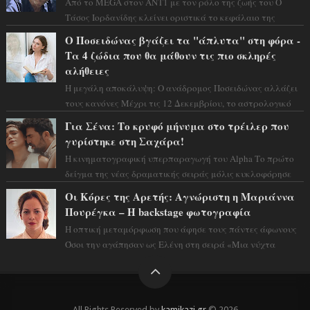
Από το MEGA στον ΑΝΤ1 με τον ρόλο της ζωής του Ο
Τάσος Ιορδανίδης κλείνει οριστικά το κεφάλαιο της
τεράστιας επιτυχίας «Μια Νύχτα Μόνο» ...
Ο Ποσειδώνας βγάζει τα "άπλυτα" στη φόρα -
Τα 4 ζώδια που θα μάθουν τις πιο σκληρές
αλήθειες
Η μεγάλη αποκάλυψη: Ο ανάδρομος Ποσειδώνας αλλάζει
τους κανόνες Μέχρι τις 12 Δεκεμβρίου, το αστρολογικό
σκηνικό θυμίζει ταινία μυστηρίου ...
Για Σένα: Το κρυφό μήνυμα στο τρέιλερ που
γυρίστηκε στη Σαχάρα!
Η κινηματογραφική υπερπαραγωγή του Alpha Το πρώτο
δείγμα της νέας δραματικής σειράς μόλις κυκλοφόρησε
και η αισθητική του ξεπερνά κάθε π...
Οι Κόρες της Αρετής: Αγνώριστη η Μαριάννα
Πουρέγκα – H backstage φωτογραφία
Η οπτική μεταμόρφωση που άφησε τους πάντες άφωνους
Όσοι την αγάπησαν ως Ελένη στη σειρά «Μια νύχτα
μόνο», θα πρέπει τώρα να προετοιμαστο...
All Rights Reserved by
kamikazi.gr
© 2026