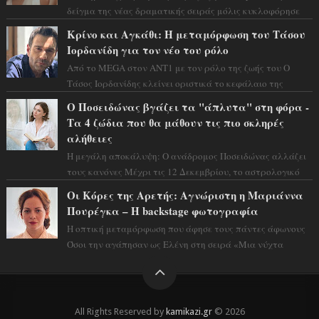
δείγμα της νέας δραματικής σειράς μόλις κυκλοφόρησε
και η αισθητική του ξεπερνά κάθε π...
Κρίνο και Αγκάθι: Η μεταμόρφωση του Τάσου
Ιορδανίδη για τον νέο του ρόλο
Από το MEGA στον ΑΝΤ1 με τον ρόλο της ζωής του Ο
Τάσος Ιορδανίδης κλείνει οριστικά το κεφάλαιο της
τεράστιας επιτυχίας «Μια Νύχτα Μόνο» ...
Ο Ποσειδώνας βγάζει τα "άπλυτα" στη φόρα -
Τα 4 ζώδια που θα μάθουν τις πιο σκληρές
αλήθειες
Η μεγάλη αποκάλυψη: Ο ανάδρομος Ποσειδώνας αλλάζει
τους κανόνες Μέχρι τις 12 Δεκεμβρίου, το αστρολογικό
σκηνικό θυμίζει ταινία μυστηρίου ...
Οι Κόρες της Αρετής: Αγνώριστη η Μαριάννα
Πουρέγκα – H backstage φωτογραφία
Η οπτική μεταμόρφωση που άφησε τους πάντες άφωνους
Όσοι την αγάπησαν ως Ελένη στη σειρά «Μια νύχτα
μόνο», θα πρέπει τώρα να προετοιμαστο...
All Rights Reserved by
kamikazi.gr
© 2026