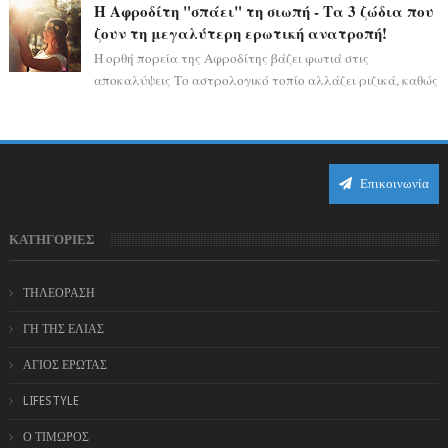
Η Αφροδίτη "σπάει" τη σιωπή - Τα 3 ζώδια που
ζουν τη μεγαλύτερη ερωτική ανατροπή!
Η ορθή πορεία της Αφροδίτης βάζει φωτιά στις
αποκαλύψεις Το αστρολογικό τοπίο αλλάζει ριζικά, καθώς
η Αφροδίτη επιστρέφει σε ορθή πορεία ...
Επικοινωνία
ΚΑΤΗΓΟΡΙΕΣ
ΤΗΛΕΟΡΑΣΗ
ΓΗ ΤΗΣ ΕΛΙΑΣ
ΑΓΙΟΣ ΕΡΩΤΑΣ
LIFESTYLE
Ο ΤΙΜΩΡΟΣ