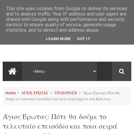
This site uses cookies from Google to deliver its services
and to analyze traffic. Your IP address and user-agent are
shared with Google along with performance and security
metrics to ensure quality of service, generate usage
statistics, and to detect and address abuse.
LEARN MORE
GOT IT
Home
ΑΓΙΟΣ ΕΡΩΤΑΣ
ΤΗΛΕΟΡΑΣΗ
Άγιος Έρωτας: Πότε θα
δούμε το τελευταίο επεισόδιο και ποια σειρά έρχεται στη θέση του;
Άγιος Έρωτας: Πότε θα δούμε το
τελευταίο επεισόδιο και ποια σειρά