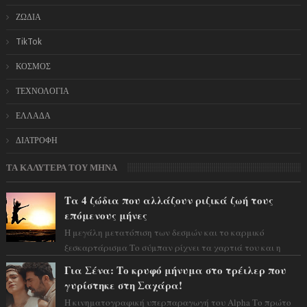
ΖΩΔΙΑ
TikTok
ΚΟΣΜΟΣ
ΤΕΧΝΟΛΟΓΙΑ
ΕΛΛΑΔΑ
ΔΙΑΤΡΟΦΗ
ΤΑ ΚΑΛΥΤΕΡΑ ΤΟΥ ΜΗΝΑ
Τα 4 ζώδια που αλλάζουν ριζικά ζωή τους
επόμενους μήνες
Η μεγάλη μετατόπιση των δεσμών και το καρμικό
ξεσκαρτάρισμα Το σύμπαν ρίχνει τα χαρτιά του και η
αστρολόγος Έλενορ προειδοποιεί: οι σελην...
Για Σένα: Το κρυφό μήνυμα στο τρέιλερ που
γυρίστηκε στη Σαχάρα!
Η κινηματογραφική υπερπαραγωγή του Alpha Το πρώτο