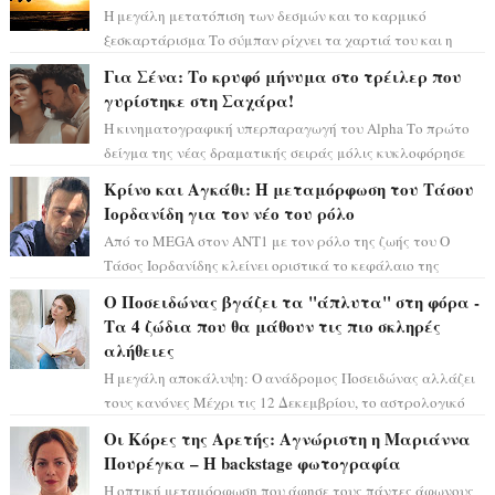
Η μεγάλη μετατόπιση των δεσμών και το καρμικό
ξεσκαρτάρισμα Το σύμπαν ρίχνει τα χαρτιά του και η
αστρολόγος Έλενορ προειδοποιεί: οι σελην...
Για Σένα: Το κρυφό μήνυμα στο τρέιλερ που
γυρίστηκε στη Σαχάρα!
Η κινηματογραφική υπερπαραγωγή του Alpha Το πρώτο
δείγμα της νέας δραματικής σειράς μόλις κυκλοφόρησε
και η αισθητική του ξεπερνά κάθε π...
Κρίνο και Αγκάθι: Η μεταμόρφωση του Τάσου
Ιορδανίδη για τον νέο του ρόλο
Από το MEGA στον ΑΝΤ1 με τον ρόλο της ζωής του Ο
Τάσος Ιορδανίδης κλείνει οριστικά το κεφάλαιο της
τεράστιας επιτυχίας «Μια Νύχτα Μόνο» ...
Ο Ποσειδώνας βγάζει τα "άπλυτα" στη φόρα -
Τα 4 ζώδια που θα μάθουν τις πιο σκληρές
αλήθειες
Η μεγάλη αποκάλυψη: Ο ανάδρομος Ποσειδώνας αλλάζει
τους κανόνες Μέχρι τις 12 Δεκεμβρίου, το αστρολογικό
σκηνικό θυμίζει ταινία μυστηρίου ...
Οι Κόρες της Αρετής: Αγνώριστη η Μαριάννα
Πουρέγκα – H backstage φωτογραφία
Η οπτική μεταμόρφωση που άφησε τους πάντες άφωνους