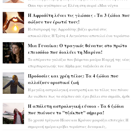
Όσοι την αγάπησαν ως Ελένη στη σειρά «Μια νύχτα
μόνο», θα πρέπει τώρα να προετοιμαστο...
Η Αφροδίτη λύνει τις γλώσσες - Τα 3 ζώδια που
σώζουν τον έρωτά τους!
Η επιστροφή της Αφροδίτης βάζει φωτιά στις
αποκαλύψεις Η Τρίτη 4 Αυγούστου αποτελεί ένα τεράστιο
αστρολογικό ορόσημο, καθώς η Αφροδίτη πρ...
Μια Γυναίκα: Ο τραγικός θάνατος στο πρώτο
επεισόδιο που διαλύει τη Μαρίνα!
Το απέραντο γαλάζιο που βάφεται μαύρο Η αρχή της νέας
υπερπαραγωγής του Alpha μας ταξιδεύει σε ένα
ειδυλλιακό σκηνικό, πλημμυρισμένο από...
Προδοσίες και χρέη τέλος: Τα 4 ζώδια που
αλλάζουν οριστικά ζωή
Η μεγάλη αστρολογική ανατροπή και το τέλος του πόνου
Αν νιώθατε πως το σύμπαν σάς έχει βάλει στο σημάδι, ήρθε
η ώρα να πάρετε μια βαθιά α...
Η απόλυτη αστρολογική εύνοια - Τα 6 ζώδια
που πιάνουν το "τζάκποτ" σήμερα!
Το χρυσό τρίγωνο Ήλιου και Κρόνου μοιράζει επιτυχίες Η
σημερινή ημέρα κρύβει τεράστιες δυναμικές,
αποδεικνύοντας πως η πραγματική επιτυχί...