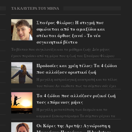
ΤΑ ΚΑΛΥΤΕΡΑ ΤΟΥ ΜΗΝΑ
Σταύρος Φλώρος: Η στιγμή που
σηκώνεται από το αμαξίδιο και
στέκεται όρθιος ξανά - Το νέο
συγκινητικό βίντεο
Το βίντεο που συγκλονίζει και το μάθημα ζωής Δύο μήνες
έχουν περάσει από τη μέρα που η ζωή του Σταύρου Φλώρου
άλλαξε για πάντα. Ο πρώην...
Προδοσίες και χρέη τέλος: Τα 4 ζώδια
που αλλάζουν οριστικά ζωή
Η μεγάλη αστρολογική ανατροπή και το τέλος
του πόνου Αν νιώθατε πως το σύμπαν σάς έχει
βάλει στο σημάδι, ήρθε η ώρα να πάρετε μια
Τα 4 ζώδια που αλλάζουν ριζικά ζωή
βαθιά α...
τους επόμενους μήνες
Η μεγάλη μετατόπιση των δεσμών και το
καρμικό ξεσκαρτάρισμα Το σύμπαν ρίχνει τα
χαρτιά του και η αστρολόγος Έλενορ
Οι Κόρες της Αρετής: Αγνώριστη η
προειδοποιεί: οι σελην...
Μαριάννα Πουρέγκα – H backstage