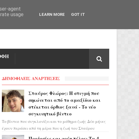
user-agent
erate usage
LEARN MORE
GOT IT
ΟΦΗ
ΔΗΜΟΦΙΛΕΙΣ ΑΝΑΡΤΗΣΕΙΣ
Σταύρος Φλώρος: Η στιγμή που
σηκώνεται από το αμαξίδιο και
στέκεται όρθιος ξανά - Το νέο
συγκινητικό βίντεο
Το βίντεο που συγκλονίζει και το μάθημα ζωής Δύο μήνες
έχουν περάσει από τη μέρα που η ζωή του Σταύρου
Φλώρου άλλαξε για πάντα. Ο πρώην...
Προδοσίες και χρέη τέλος: Τα 4