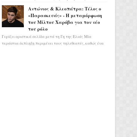
αποτελεί ένα τεράστιο αστρολογικό
Αντώνιος & Κλεοπάτρα: Τέλος ο
ορόσημο, καθώς η Αφροδίτη πρ...
«Παρασκευάς» - Η μεταμόρφωση
του Μίλτου Χαρόβα για τον νέο
του ρόλο
Γυρίζει οριστικά σελίδα μετά τη Γη της Ελιάς Μία
τεράστια έκπληξη περιμένει τους τηλεθεατές, καθώς ένα
από τα πιο πολυσυζητημένα πρόσωπα...