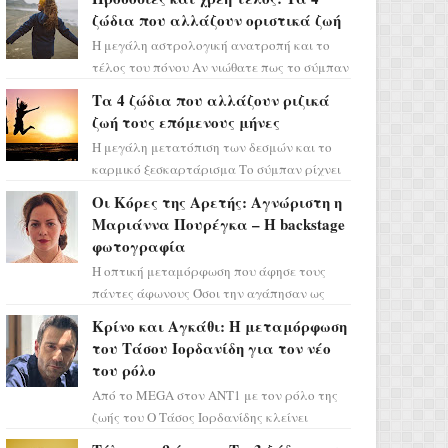
ζώδια που αλλάζουν οριστικά ζωή
Η μεγάλη αστρολογική ανατροπή και το
τέλος του πόνου Αν νιώθατε πως το σύμπαν
σάς έχει βάλει στο σημάδι, ήρθε η ώρα να
Τα 4 ζώδια που αλλάζουν ριζικά
πάρετε μια βαθιά α...
ζωή τους επόμενους μήνες
Η μεγάλη μετατόπιση των δεσμών και το
καρμικό ξεσκαρτάρισμα Το σύμπαν ρίχνει
τα χαρτιά του και η αστρολόγος Έλενορ
Οι Κόρες της Αρετής: Αγνώριστη η
προειδοποιεί: οι σελην...
Μαριάννα Πουρέγκα – H backstage
φωτογραφία
Η οπτική μεταμόρφωση που άφησε τους
πάντες άφωνους Όσοι την αγάπησαν ως
Ελένη στη σειρά «Μια νύχτα μόνο», θα
Κρίνο και Αγκάθι: Η μεταμόρφωση
πρέπει τώρα να προετοιμαστο...
του Τάσου Ιορδανίδη για τον νέο
του ρόλο
Από το MEGA στον ΑΝΤ1 με τον ρόλο της
ζωής του Ο Τάσος Ιορδανίδης κλείνει
οριστικά το κεφάλαιο της τεράστιας