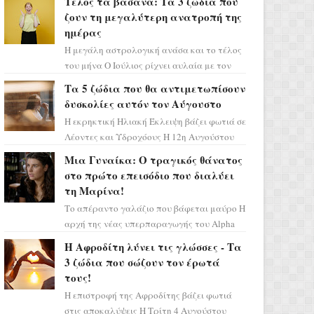
Τέλος τα βάσανα: Τα 3 ζώδια που
επιτυχίας «Μια Νύχτα Μόνο» ...
ζουν τη μεγαλύτερη ανατροπή της
ημέρας
Η μεγάλη αστρολογική ανάσα και το τέλος
του μήνα Ο Ιούλιος ρίχνει αυλαία με τον
πιο ελπιδοφόρο τρόπο, καθώς η Σελήνη
Τα 5 ζώδια που θα αντιμετωπίσουν
περνάει στο ζώδιο τω...
δυσκολίες αυτόν τον Αύγουστο
Η εκρηκτική Ηλιακή Έκλειψη βάζει φωτιά σε
Λέοντες και Υδροχόους Η 12η Αυγούστου
σηματοδοτεί την έναρξη του αστρολογικού
Μια Γυναίκα: Ο τραγικός θάνατος
χάους, καθώς η Ηλια...
στο πρώτο επεισόδιο που διαλύει
τη Μαρίνα!
Το απέραντο γαλάζιο που βάφεται μαύρο Η
αρχή της νέας υπερπαραγωγής του Alpha
μας ταξιδεύει σε ένα ειδυλλιακό σκηνικό,
Η Αφροδίτη λύνει τις γλώσσες - Τα
πλημμυρισμένο από...
3 ζώδια που σώζουν τον έρωτά
τους!
Η επιστροφή της Αφροδίτης βάζει φωτιά
στις αποκαλύψεις Η Τρίτη 4 Αυγούστου