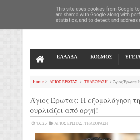
ΌΡΟΙ ΧΡΉΣΗΣ
ΕΠΙΚΟΙΝΩΝΊΑ
This site uses cookies from Google to 
are shared with Google along with per
statistics, and to detect and address 
ΕΛΛΑΔΑ
ΚΟΣΜΟΣ
ΥΓΕΙ
Home
ΑΓΙΟΣ ΕΡΩΤΑΣ
ΤΗΛΕΟΡΑΣΗ
Άγιος Έρωτας: 
Άγιος Έρωτας: Η εξομολόγηση τη
ουρλιάζει από οργή!
1.6.25
ΑΓΙΟΣ ΕΡΩΤΑΣ
,
ΤΗΛΕΟΡΑΣΗ