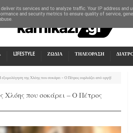
deliver its services and to analyze traffic. Your IP address and 
formance and security metrics to ensure quality of service, gen
abuse.
Α
LIFESTYLE
ΖΩΔΙΑ
ΤΗΛΕΟΡΑΣΗ
ΔΙΑΤΡ
Η εξομολόγηση της Χλόης που σοκάρει – Ο Πέτρος ουρλιάζει από οργή!
ς Χλόης που σοκάρει – Ο Πέτρος