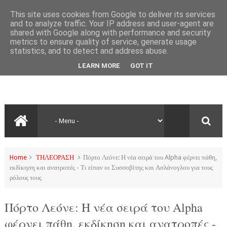
This site uses cookies from Google to deliver its services
and to analyze traffic. Your IP address and user-agent are
shared with Google along with performance and security
metrics to ensure quality of service, generate usage
statistics, and to detect and address abuse.
LEARN MORE
GOT IT
Home
ΤΗΛΕΟΡΑΣΗ
Πόρτο Λεόνε: Η νέα σειρά του Alpha φέρνει πάθη,
εκδίκηση και ανατροπές - Τι είπαν οι Συσσοβίτης και Ασλάνογλου για τους
ρόλους τους
Πόρτο Λεόνε: Η νέα σειρά του Alpha
φέρνει πάθη, εκδίκηση και ανατροπές -