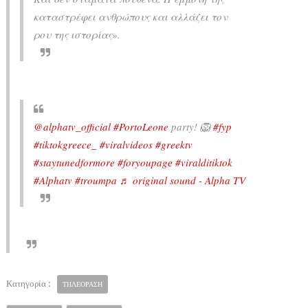
καταστρέφει ανθρώπους και αλλάζει τον
ρου της ιστορίας».
@alphatv_official
#PortoLeone
party! 🦁
#fyp
#tiktokgreece_
#viralvideos
#greektv
#staytunedformore
#foryoupagе
#viralditiktok
#Alphatv
#troumpa
♬ original sound - Alpha TV
Κατηγορία :
ΤΗΛΕΟΡΑΣΗ