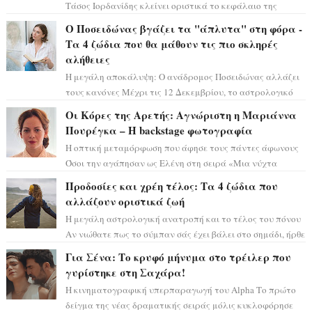
Τάσος Ιορδανίδης κλείνει οριστικά το κεφάλαιο της
τεράστιας επιτυχίας «Μια Νύχτα Μόνο» ...
Ο Ποσειδώνας βγάζει τα "άπλυτα" στη φόρα -
Τα 4 ζώδια που θα μάθουν τις πιο σκληρές
αλήθειες
Η μεγάλη αποκάλυψη: Ο ανάδρομος Ποσειδώνας αλλάζει
τους κανόνες Μέχρι τις 12 Δεκεμβρίου, το αστρολογικό
σκηνικό θυμίζει ταινία μυστηρίου ...
Οι Κόρες της Αρετής: Αγνώριστη η Μαριάννα
Πουρέγκα – H backstage φωτογραφία
Η οπτική μεταμόρφωση που άφησε τους πάντες άφωνους
Όσοι την αγάπησαν ως Ελένη στη σειρά «Μια νύχτα
μόνο», θα πρέπει τώρα να προετοιμαστο...
Προδοσίες και χρέη τέλος: Τα 4 ζώδια που
αλλάζουν οριστικά ζωή
Η μεγάλη αστρολογική ανατροπή και το τέλος του πόνου
Αν νιώθατε πως το σύμπαν σάς έχει βάλει στο σημάδι, ήρθε
η ώρα να πάρετε μια βαθιά α...
Για Σένα: Το κρυφό μήνυμα στο τρέιλερ που
γυρίστηκε στη Σαχάρα!
Η κινηματογραφική υπερπαραγωγή του Alpha Το πρώτο
δείγμα της νέας δραματικής σειράς μόλις κυκλοφόρησε