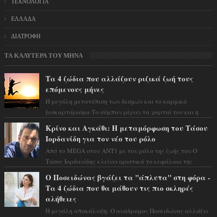
ΤΕΧΝΟΛΟΓΙΑ
ΕΛΛΑΔΑ
ΔΙΑΤΡΟΦΗ
ΤΑ ΚΑΛΥΤΕΡΑ ΤΟΥ ΜΗΝΑ
Τα 4 ζώδια που αλλάζουν ριζικά ζωή τους
επόμενους μήνες
Η μεγάλη μετατόπιση των δεσμών και το καρμικό
ξεσκαρτάρισμα Το σύμπαν ρίχνει τα χαρτιά του και η
αστρολόγος Έλενορ προειδοποιεί: οι σελην...
Κρίνο και Αγκάθι: Η μεταμόρφωση του Τάσου
Ιορδανίδη για τον νέο του ρόλο
Από το MEGA στον ΑΝΤ1 με τον ρόλο της ζωής του Ο
Τάσος Ιορδανίδης κλείνει οριστικά το κεφάλαιο της
τεράστιας επιτυχίας «Μια Νύχτα Μόνο» ...
Ο Ποσειδώνας βγάζει τα "άπλυτα" στη φόρα -
Τα 4 ζώδια που θα μάθουν τις πιο σκληρές
αλήθειες
Η μεγάλη αποκάλυψη: Ο ανάδρομος Ποσειδώνας αλλάζει