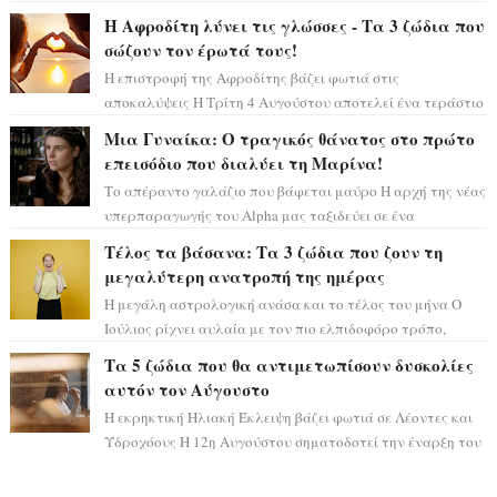
και η αισθητική του ξεπερνά κάθε π...
Η Αφροδίτη λύνει τις γλώσσες - Τα 3 ζώδια που
σώζουν τον έρωτά τους!
Η επιστροφή της Αφροδίτης βάζει φωτιά στις
αποκαλύψεις Η Τρίτη 4 Αυγούστου αποτελεί ένα τεράστιο
αστρολογικό ορόσημο, καθώς η Αφροδίτη πρ...
Μια Γυναίκα: Ο τραγικός θάνατος στο πρώτο
επεισόδιο που διαλύει τη Μαρίνα!
Το απέραντο γαλάζιο που βάφεται μαύρο Η αρχή της νέας
υπερπαραγωγής του Alpha μας ταξιδεύει σε ένα
ειδυλλιακό σκηνικό, πλημμυρισμένο από...
Τέλος τα βάσανα: Τα 3 ζώδια που ζουν τη
μεγαλύτερη ανατροπή της ημέρας
Η μεγάλη αστρολογική ανάσα και το τέλος του μήνα Ο
Ιούλιος ρίχνει αυλαία με τον πιο ελπιδοφόρο τρόπο,
καθώς η Σελήνη περνάει στο ζώδιο τω...
Τα 5 ζώδια που θα αντιμετωπίσουν δυσκολίες
αυτόν τον Αύγουστο
Η εκρηκτική Ηλιακή Έκλειψη βάζει φωτιά σε Λέοντες και
Υδροχόους Η 12η Αυγούστου σηματοδοτεί την έναρξη του
αστρολογικού χάους, καθώς η Ηλια...