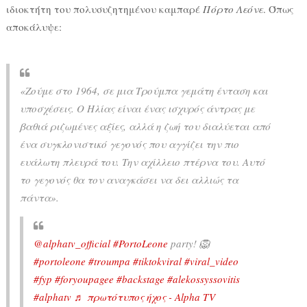
ιδιοκτήτη του πολυσυζητημένου καμπαρέ
Πόρτο Λεόνε
. Όπως
αποκάλυψε:
«Ζούμε στο 1964, σε μια Τρούμπα γεμάτη ένταση και
υποσχέσεις. Ο Ηλίας είναι ένας ισχυρός άντρας με
βαθιά ριζωμένες αξίες, αλλά η ζωή του διαλύεται από
ένα συγκλονιστικό γεγονός που αγγίζει την πιο
ευάλωτη πλευρά του. Την αχίλλειο πτέρνα του. Αυτό
το γεγονός θα τον αναγκάσει να δει αλλιώς τα
πάντα».
@alphatv_official
#PortoLeone
party! 🦁
#portoleone
#troumpa
#tiktokviral
#viral_video
#fyp
#foryoupagee
#backstage
#alekossyssovitis
#alphatv
♬ πρωτότυπος ήχος - Alpha TV