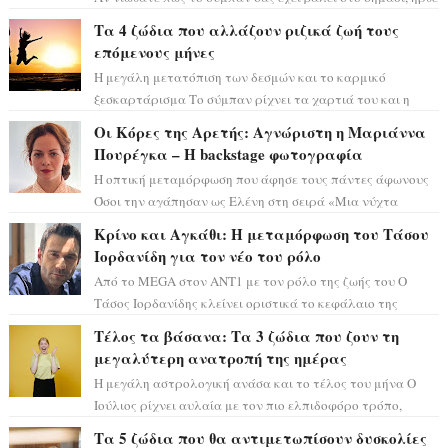
η ώρα να πάρετε μια βαθιά α...
Τα 4 ζώδια που αλλάζουν ριζικά ζωή τους
επόμενους μήνες
Η μεγάλη μετατόπιση των δεσμών και το καρμικό
ξεσκαρτάρισμα Το σύμπαν ρίχνει τα χαρτιά του και η
αστρολόγος Έλενορ προειδοποιεί: οι σελην...
Οι Κόρες της Αρετής: Αγνώριστη η Μαριάννα
Πουρέγκα – H backstage φωτογραφία
Η οπτική μεταμόρφωση που άφησε τους πάντες άφωνους
Όσοι την αγάπησαν ως Ελένη στη σειρά «Μια νύχτα
μόνο», θα πρέπει τώρα να προετοιμαστο...
Κρίνο και Αγκάθι: Η μεταμόρφωση του Τάσου
Ιορδανίδη για τον νέο του ρόλο
Από το MEGA στον ΑΝΤ1 με τον ρόλο της ζωής του Ο
Τάσος Ιορδανίδης κλείνει οριστικά το κεφάλαιο της
τεράστιας επιτυχίας «Μια Νύχτα Μόνο» ...
Τέλος τα βάσανα: Τα 3 ζώδια που ζουν τη
μεγαλύτερη ανατροπή της ημέρας
Η μεγάλη αστρολογική ανάσα και το τέλος του μήνα Ο
Ιούλιος ρίχνει αυλαία με τον πιο ελπιδοφόρο τρόπο,
καθώς η Σελήνη περνάει στο ζώδιο τω...
Τα 5 ζώδια που θα αντιμετωπίσουν δυσκολίες