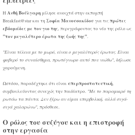
εμπειρίες
Ανθή Βούλγαρη
Η
μίλησε ανοιχτά στην εκπομπή
Σοφία Μανουσακίδου
πρώτες
Breakfast@star και τη
για τις
εβδομάδες με τον γιο της
, περιγράφοντας το νέο της ρόλο ως
"τον μεγαλύτερο έρωτα της ζωής της"
.
"Είναι τέλεια με το μωρό, είναι ο μεγαλύτερός έρωτας. Είναι
φοβερό το συναίσθημα, πρωτόγνωρο αυτό που νιώθω"
, δήλωσε
χαρούμενη.
υπερπροστατευτική
Ωστόσο, παραδέχτηκε ότι είναι
,
συμβουλεύοντας συνεχώς την παιδίατρο.
"Με το παραμικρό τη
ρωτάω τα πάντα. Δεν ξέρω αν είμαι υπερβολική, αλλά σιγά-
σιγά χαλαρώνω"
, πρόσθεσε.
Ο ρόλος του συζύγου και η επιστροφή
στην εργασία