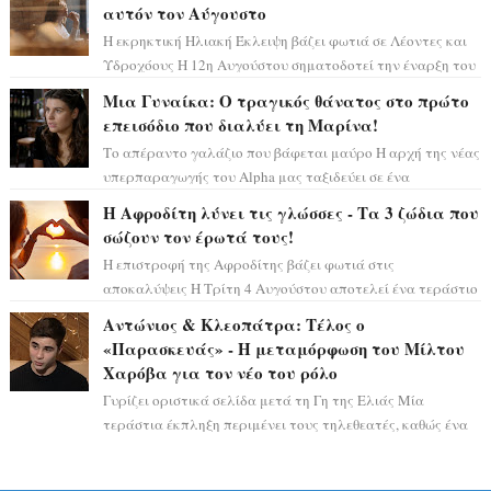
αυτόν τον Αύγουστο
Η εκρηκτική Ηλιακή Έκλειψη βάζει φωτιά σε Λέοντες και
Υδροχόους Η 12η Αυγούστου σηματοδοτεί την έναρξη του
αστρολογικού χάους, καθώς η Ηλια...
Μια Γυναίκα: Ο τραγικός θάνατος στο πρώτο
επεισόδιο που διαλύει τη Μαρίνα!
Το απέραντο γαλάζιο που βάφεται μαύρο Η αρχή της νέας
υπερπαραγωγής του Alpha μας ταξιδεύει σε ένα
ειδυλλιακό σκηνικό, πλημμυρισμένο από...
Η Αφροδίτη λύνει τις γλώσσες - Τα 3 ζώδια που
σώζουν τον έρωτά τους!
Η επιστροφή της Αφροδίτης βάζει φωτιά στις
αποκαλύψεις Η Τρίτη 4 Αυγούστου αποτελεί ένα τεράστιο
αστρολογικό ορόσημο, καθώς η Αφροδίτη πρ...
Αντώνιος & Κλεοπάτρα: Τέλος ο
«Παρασκευάς» - Η μεταμόρφωση του Μίλτου
Χαρόβα για τον νέο του ρόλο
Γυρίζει οριστικά σελίδα μετά τη Γη της Ελιάς Μία
τεράστια έκπληξη περιμένει τους τηλεθεατές, καθώς ένα
από τα πιο πολυσυζητημένα πρόσωπα...