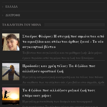
ΕΛΛΑΔΑ
ΔΙΑΤΡΟΦΗ
ΤΑ ΚΑΛΥΤΕΡΑ ΤΟΥ ΜΗΝΑ
Σταύρος Φλώρος: Η στιγμή που σηκώνεται από
το αμαξίδιο και στέκεται όρθιος ξανά - Το νέο
συγκινητικό βίντεο
Το βίντεο που συγκλονίζει και το μάθημα ζωής Δύο μήνες
έχουν περάσει από τη μέρα που η ζωή του Σταύρου
Φλώρου άλλαξε για πάντα. Ο πρώην...
Προδοσίες και χρέη τέλος: Τα 4 ζώδια που
αλλάζουν οριστικά ζωή
Η μεγάλη αστρολογική ανατροπή και το τέλος του πόνου
Αν νιώθατε πως το σύμπαν σάς έχει βάλει στο σημάδι, ήρθε
η ώρα να πάρετε μια βαθιά α...
Τα 4 ζώδια που αλλάζουν ριζικά ζωή τους
επόμενους μήνες
Η μεγάλη μετατόπιση των δεσμών και το καρμικό
ξεσκαρτάρισμα Το σύμπαν ρίχνει τα χαρτιά του και η