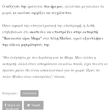
σύζυγός της
πιο ήρεμος
Ο
φαίνεται
, αλλά όσο μεγαλώνει το
κι εκείνος αρχίζει να αγχώνεται
μωρό,
.
Όσον αφορά την επαγγελματική της επιστροφή, η Ανθή
σκοπεύει να επιστρέψει στην εκπομπή
επιβεβαίωσε ότι
"Κοινωνία ώρα Mega"
τέλη Μαΐου
εξαντλήσει
στα
, αφού
την άδεια μητρότητάς της
.
"Θα συζητήσω με τον Ιορδάνη και το Mega. Μου λείπει η
εκπομπή, αλλά όταν αποφάσισα να κάνω παιδί, είχα πει ότι οι
πρώτοι μήνες θα είναι αποκλειστικά για το μωρό. Προς το
τέλος Μαΐου ίσως επιστρέψω"
, τόνισε.
Κατηγορία :
ΤΗΛΕΟΡΑΣΗ
Share on
Tweet
facebook