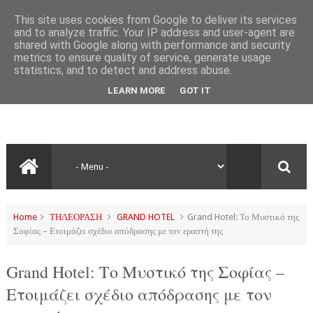
This site uses cookies from Google to deliver its services
and to analyze traffic. Your IP address and user-agent are
shared with Google along with performance and security
metrics to ensure quality of service, generate usage
statistics, and to detect and address abuse.
LEARN MORE
GOT IT
Home
ΤΗΛΕΟΡΑΣΗ
GRAND HOTEL
Grand Hotel: Το Μυστικό της
Σοφίας – Ετοιμάζει σχέδιο απόδρασης με τον εραστή της
Grand Hotel: Το Μυστικό της Σοφίας –
Ετοιμάζει σχέδιο απόδρασης με τον