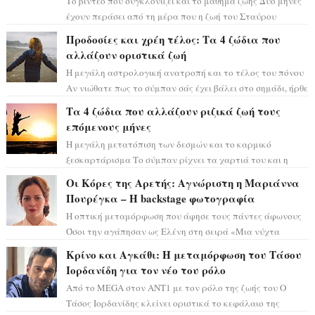
Το βίντεο που συγκλονίζει και το μάθημα ζωής Δύο μήνες
έχουν περάσει από τη μέρα που η ζωή του Σταύρου
Φλώρου άλλαξε για πάντα. Ο πρώην...
Προδοσίες και χρέη τέλος: Τα 4 ζώδια που
αλλάζουν οριστικά ζωή
Η μεγάλη αστρολογική ανατροπή και το τέλος του πόνου
Αν νιώθατε πως το σύμπαν σάς έχει βάλει στο σημάδι, ήρθε
η ώρα να πάρετε μια βαθιά α...
Τα 4 ζώδια που αλλάζουν ριζικά ζωή τους
επόμενους μήνες
Η μεγάλη μετατόπιση των δεσμών και το καρμικό
ξεσκαρτάρισμα Το σύμπαν ρίχνει τα χαρτιά του και η
αστρολόγος Έλενορ προειδοποιεί: οι σελην...
Οι Κόρες της Αρετής: Αγνώριστη η Μαριάννα
Πουρέγκα – H backstage φωτογραφία
Η οπτική μεταμόρφωση που άφησε τους πάντες άφωνους
Όσοι την αγάπησαν ως Ελένη στη σειρά «Μια νύχτα
μόνο», θα πρέπει τώρα να προετοιμαστο...
Κρίνο και Αγκάθι: Η μεταμόρφωση του Τάσου
Ιορδανίδη για τον νέο του ρόλο
Από το MEGA στον ΑΝΤ1 με τον ρόλο της ζωής του Ο
Τάσος Ιορδανίδης κλείνει οριστικά το κεφάλαιο της