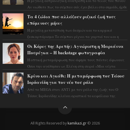
Η μεγάλη αστρολογική ανατροπή και το τέλος του πόνου
Αν νιώθατε πως το σύμπαν σάς έχει βάλει στο σημάδι, ήρθε
η ώρα να πάρετε μια βαθιά α...
Τα 4 ζώδια που αλλάζουν ριζικά ζωή τους
επόμενους μήνες
Η μεγάλη μετατόπιση των δεσμών και το καρμικό
ξεσκαρτάρισμα Το σύμπαν ρίχνει τα χαρτιά του και η
αστρολόγος Έλενορ προειδοποιεί: οι σελην...
Οι Κόρες της Αρετής: Αγνώριστη η Μαριάννα
Πουρέγκα – H backstage φωτογραφία
Η οπτική μεταμόρφωση που άφησε τους πάντες άφωνους
Όσοι την αγάπησαν ως Ελένη στη σειρά «Μια νύχτα
μόνο», θα πρέπει τώρα να προετοιμαστο...
Κρίνο και Αγκάθι: Η μεταμόρφωση του Τάσου
Ιορδανίδη για τον νέο του ρόλο
Από το MEGA στον ΑΝΤ1 με τον ρόλο της ζωής του Ο
Τάσος Ιορδανίδης κλείνει οριστικά το κεφάλαιο της
τεράστιας επιτυχίας «Μια Νύχτα Μόνο» ...
All Rights Reserved by
kamikazi.gr
© 2026