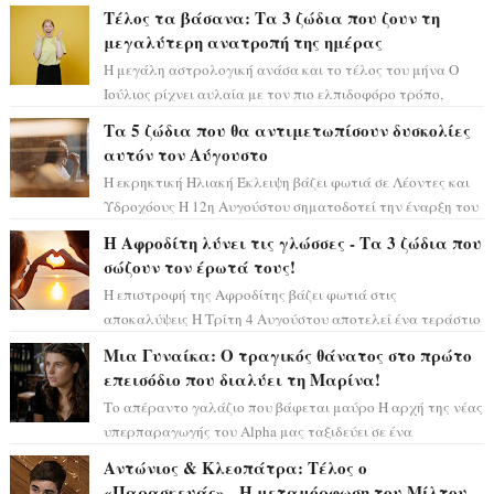
τεράστιας επιτυχίας «Μια Νύχτα Μόνο» ...
Τέλος τα βάσανα: Τα 3 ζώδια που ζουν τη
μεγαλύτερη ανατροπή της ημέρας
Η μεγάλη αστρολογική ανάσα και το τέλος του μήνα Ο
Ιούλιος ρίχνει αυλαία με τον πιο ελπιδοφόρο τρόπο,
καθώς η Σελήνη περνάει στο ζώδιο τω...
Τα 5 ζώδια που θα αντιμετωπίσουν δυσκολίες
αυτόν τον Αύγουστο
Η εκρηκτική Ηλιακή Έκλειψη βάζει φωτιά σε Λέοντες και
Υδροχόους Η 12η Αυγούστου σηματοδοτεί την έναρξη του
αστρολογικού χάους, καθώς η Ηλια...
Η Αφροδίτη λύνει τις γλώσσες - Τα 3 ζώδια που
σώζουν τον έρωτά τους!
Η επιστροφή της Αφροδίτης βάζει φωτιά στις
αποκαλύψεις Η Τρίτη 4 Αυγούστου αποτελεί ένα τεράστιο
αστρολογικό ορόσημο, καθώς η Αφροδίτη πρ...
Μια Γυναίκα: Ο τραγικός θάνατος στο πρώτο
επεισόδιο που διαλύει τη Μαρίνα!
Το απέραντο γαλάζιο που βάφεται μαύρο Η αρχή της νέας
υπερπαραγωγής του Alpha μας ταξιδεύει σε ένα
ειδυλλιακό σκηνικό, πλημμυρισμένο από...
Αντώνιος & Κλεοπάτρα: Τέλος ο
«Παρασκευάς» - Η μεταμόρφωση του Μίλτου