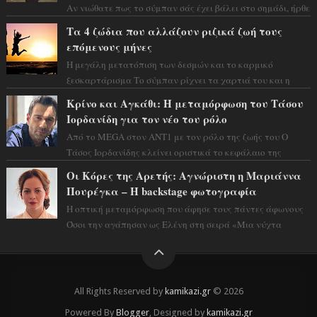
Αν νιώθατε πως το σύμπαν σάς έχει βάλει στο σημάδι, ήρθε
η ώρα να πάρετε μια βαθιά α...
Τα 4 ζώδια που αλλάζουν ριζικά ζωή τους
επόμενους μήνες
Η μεγάλη μετατόπιση των δεσμών και το καρμικό
ξεσκαρτάρισμα Το σύμπαν ρίχνει τα χαρτιά του και η
αστρολόγος Έλενορ προειδοποιεί: οι σελην...
Κρίνο και Αγκάθι: Η μεταμόρφωση του Τάσου
Ιορδανίδη για τον νέο του ρόλο
Από το MEGA στον ΑΝΤ1 με τον ρόλο της ζωής του Ο
Τάσος Ιορδανίδης κλείνει οριστικά το κεφάλαιο της
τεράστιας επιτυχίας «Μια Νύχτα Μόνο» ...
Οι Κόρες της Αρετής: Αγνώριστη η Μαριάννα
Πουρέγκα – H backstage φωτογραφία
Η οπτική μεταμόρφωση που άφησε τους πάντες άφωνους
Όσοι την αγάπησαν ως Ελένη στη σειρά «Μια νύχτα
μόνο», θα πρέπει τώρα να προετοιμαστο...
All Rights Reserved by
kamikazi.gr
© 2026
Powered By
Blogger
, Designed by
kamikazi.gr