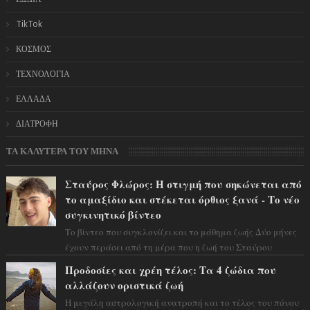
TikTok
ΚΟΣΜΟΣ
ΤΕΧΝΟΛΟΓΙΑ
ΕΛΛΑΔΑ
ΔΙΑΤΡΟΦΗ
ΤΑ ΚΑΛΥΤΕΡΑ ΤΟΥ ΜΗΝΑ
Σταύρος Φλώρος: Η στιγμή που σηκώνεται από
το αμαξίδιο και στέκεται όρθιος ξανά - Το νέο
συγκινητικό βίντεο
Το βίντεο που συγκλονίζει και το μάθημα ζωής Δύο μήνες
έχουν περάσει από τη μέρα που η ζωή του Σταύρου
Φλώρου άλλαξε για πάντα. Ο πρώην...
Προδοσίες και χρέη τέλος: Τα 4 ζώδια που
αλλάζουν οριστικά ζωή
Η μεγάλη αστρολογική ανατροπή και το τέλος του πόνου