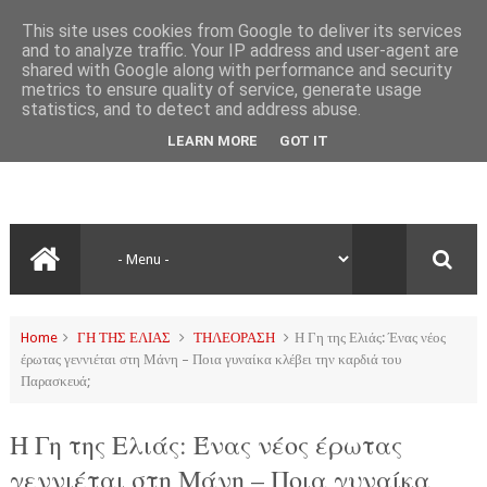
This site uses cookies from Google to deliver its services
and to analyze traffic. Your IP address and user-agent are
shared with Google along with performance and security
metrics to ensure quality of service, generate usage
statistics, and to detect and address abuse.
LEARN MORE
GOT IT
Home
ΓΗ ΤΗΣ ΕΛΙΑΣ
ΤΗΛΕΟΡΑΣΗ
Η Γη της Ελιάς: Ένας νέος
έρωτας γεννιέται στη Μάνη – Ποια γυναίκα κλέβει την καρδιά του
Παρασκευά;
Η Γη της Ελιάς: Ένας νέος έρωτας
γεννιέται στη Μάνη – Ποια γυναίκα