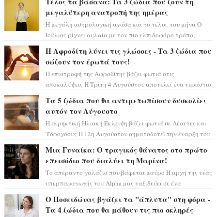
Τέλος τα βάσανα: Τα 3 ζώδια που ζουν τη
μεγαλύτερη ανατροπή της ημέρας
Η μεγάλη αστρολογική ανάσα και το τέλος του μήνα Ο
Ιούλιος ρίχνει αυλαία με τον πιο ελπιδοφόρο τρόπο,
καθώς η Σελήνη περνάει στο ζώδιο τω...
Η Αφροδίτη λύνει τις γλώσσες - Τα 3 ζώδια που
σώζουν τον έρωτά τους!
Η επιστροφή της Αφροδίτης βάζει φωτιά στις
αποκαλύψεις Η Τρίτη 4 Αυγούστου αποτελεί ένα τεράστιο
αστρολογικό ορόσημο, καθώς η Αφροδίτη πρ...
Τα 5 ζώδια που θα αντιμετωπίσουν δυσκολίες
αυτόν τον Αύγουστο
Η εκρηκτική Ηλιακή Έκλειψη βάζει φωτιά σε Λέοντες και
Υδροχόους Η 12η Αυγούστου σηματοδοτεί την έναρξη του
αστρολογικού χάους, καθώς η Ηλια...
Μια Γυναίκα: Ο τραγικός θάνατος στο πρώτο
επεισόδιο που διαλύει τη Μαρίνα!
Το απέραντο γαλάζιο που βάφεται μαύρο Η αρχή της νέας
υπερπαραγωγής του Alpha μας ταξιδεύει σε ένα
ειδυλλιακό σκηνικό, πλημμυρισμένο από...
Ο Ποσειδώνας βγάζει τα "άπλυτα" στη φόρα -
Τα 4 ζώδια που θα μάθουν τις πιο σκληρές