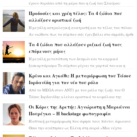
έχουν περάσει από τη μέρα που η ζωή του Σταύρου
Φλώρου άλλαξε για πάντα. Ο πρώην...
Προδοσίες και χρέη τέλος: Τα 4 ζώδια που
αλλάζουν οριστικά ζωή
Η μεγάλη αστρολογική ανατροπή και το τέλος του πόνου
Αν νιώθατε πως το σύμπαν σάς έχει βάλει στο σημάδι, ήρθε
η ώρα να πάρετε μια βαθιά α...
Τα 4 ζώδια που αλλάζουν ριζικά ζωή τους
επόμενους μήνες
Η μεγάλη μετατόπιση των δεσμών και το καρμικό
ξεσκαρτάρισμα Το σύμπαν ρίχνει τα χαρτιά του και η
αστρολόγος Έλενορ προειδοποιεί: οι σελην...
Κρίνο και Αγκάθι: Η μεταμόρφωση του Τάσου
Ιορδανίδη για τον νέο του ρόλο
Από το MEGA στον ΑΝΤ1 με τον ρόλο της ζωής του Ο
Τάσος Ιορδανίδης κλείνει οριστικά το κεφάλαιο της
τεράστιας επιτυχίας «Μια Νύχτα Μόνο» ...
Οι Κόρες της Αρετής: Αγνώριστη η Μαριάννα
Πουρέγκα – H backstage φωτογραφία
Η οπτική μεταμόρφωση που άφησε τους πάντες άφωνους
Όσοι την αγάπησαν ως Ελένη στη σειρά «Μια νύχτα
μόνο», θα πρέπει τώρα να προετοιμαστο...