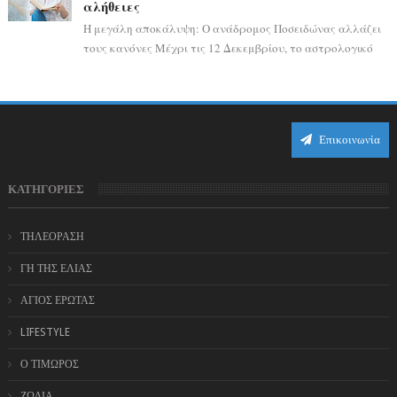
αλήθειες
Η μεγάλη αποκάλυψη: Ο ανάδρομος Ποσειδώνας αλλάζει
τους κανόνες Μέχρι τις 12 Δεκεμβρίου, το αστρολογικό
σκηνικό θυμίζει ταινία μυστηρίου ...
Επικοινωνία
ΚΑΤΗΓΟΡΙΕΣ
ΤΗΛΕΟΡΑΣΗ
ΓΗ ΤΗΣ ΕΛΙΑΣ
ΑΓΙΟΣ ΕΡΩΤΑΣ
LIFESTYLE
Ο ΤΙΜΩΡΟΣ
ΖΩΔΙΑ