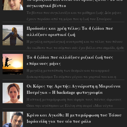
συγκινητικό βίντεο
Το βίντεο που συγκλονίζει και το μάθημα ζωής Δύο μήνες
έχουν περάσει από τη μέρα που η ζωή του Σταύρου
Φλώρου άλλαξε για πάντα. Ο πρώην...
Προδοσίες και χρέη τέλος: Τα 4 ζώδια που
αλλάζουν οριστικά ζωή
Η μεγάλη αστρολογική ανατροπή και το τέλος του πόνου
Αν νιώθατε πως το σύμπαν σάς έχει βάλει στο σημάδι, ήρθε
η ώρα να πάρετε μια βαθιά α...
Τα 4 ζώδια που αλλάζουν ριζικά ζωή τους
επόμενους μήνες
Η μεγάλη μετατόπιση των δεσμών και το καρμικό
ξεσκαρτάρισμα Το σύμπαν ρίχνει τα χαρτιά του και η
αστρολόγος Έλενορ προειδοποιεί: οι σελην...
Οι Κόρες της Αρετής: Αγνώριστη η Μαριάννα
Πουρέγκα – H backstage φωτογραφία
Η οπτική μεταμόρφωση που άφησε τους πάντες άφωνους
Όσοι την αγάπησαν ως Ελένη στη σειρά «Μια νύχτα
μόνο», θα πρέπει τώρα να προετοιμαστο...
Κρίνο και Αγκάθι: Η μεταμόρφωση του Τάσου
Ιορδανίδη για τον νέο του ρόλο