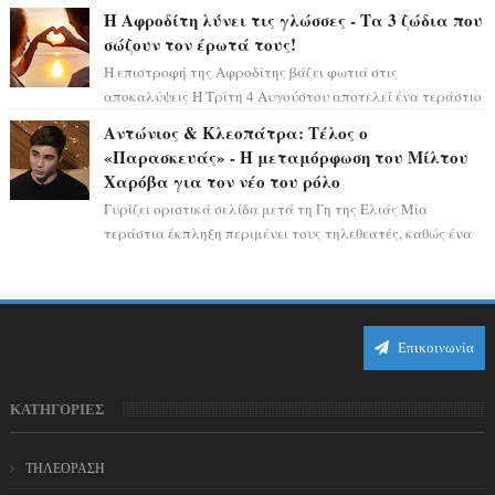
ειδυλλιακό σκηνικό, πλημμυρισμένο από...
Η Αφροδίτη λύνει τις γλώσσες - Τα 3 ζώδια που
σώζουν τον έρωτά τους!
Η επιστροφή της Αφροδίτης βάζει φωτιά στις
αποκαλύψεις Η Τρίτη 4 Αυγούστου αποτελεί ένα τεράστιο
αστρολογικό ορόσημο, καθώς η Αφροδίτη πρ...
Αντώνιος & Κλεοπάτρα: Τέλος ο
«Παρασκευάς» - Η μεταμόρφωση του Μίλτου
Χαρόβα για τον νέο του ρόλο
Γυρίζει οριστικά σελίδα μετά τη Γη της Ελιάς Μία
τεράστια έκπληξη περιμένει τους τηλεθεατές, καθώς ένα
από τα πιο πολυσυζητημένα πρόσωπα...
Επικοινωνία
ΚΑΤΗΓΟΡΙΕΣ
ΤΗΛΕΟΡΑΣΗ