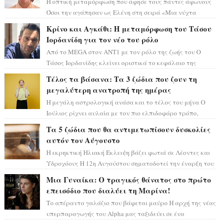
Η οπτική μεταμόρφωση που άφησε τους πάντες άφωνους
Όσοι την αγάπησαν ως Ελένη στη σειρά «Μια νύχτα
μόνο», θα πρέπει τώρα να προετοιμαστο...
Κρίνο και Αγκάθι: Η μεταμόρφωση του Τάσου
Ιορδανίδη για τον νέο του ρόλο
Από το MEGA στον ΑΝΤ1 με τον ρόλο της ζωής του Ο
Τάσος Ιορδανίδης κλείνει οριστικά το κεφάλαιο της
τεράστιας επιτυχίας «Μια Νύχτα Μόνο» ...
Τέλος τα βάσανα: Τα 3 ζώδια που ζουν τη
μεγαλύτερη ανατροπή της ημέρας
Η μεγάλη αστρολογική ανάσα και το τέλος του μήνα Ο
Ιούλιος ρίχνει αυλαία με τον πιο ελπιδοφόρο τρόπο,
καθώς η Σελήνη περνάει στο ζώδιο τω...
Τα 5 ζώδια που θα αντιμετωπίσουν δυσκολίες
αυτόν τον Αύγουστο
Η εκρηκτική Ηλιακή Έκλειψη βάζει φωτιά σε Λέοντες και
Υδροχόους Η 12η Αυγούστου σηματοδοτεί την έναρξη του
αστρολογικού χάους, καθώς η Ηλια...
Μια Γυναίκα: Ο τραγικός θάνατος στο πρώτο
επεισόδιο που διαλύει τη Μαρίνα!
Το απέραντο γαλάζιο που βάφεται μαύρο Η αρχή της νέας
υπερπαραγωγής του Alpha μας ταξιδεύει σε ένα