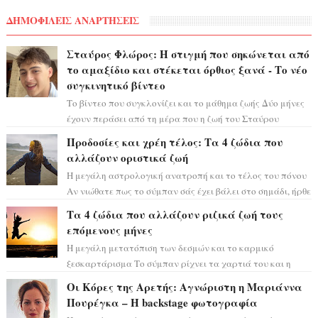
ΔΗΜΟΦΙΛΕΙΣ ΑΝΑΡΤΗΣΕΙΣ
Σταύρος Φλώρος: Η στιγμή που σηκώνεται από
το αμαξίδιο και στέκεται όρθιος ξανά - Το νέο
συγκινητικό βίντεο
Το βίντεο που συγκλονίζει και το μάθημα ζωής Δύο μήνες
έχουν περάσει από τη μέρα που η ζωή του Σταύρου
Φλώρου άλλαξε για πάντα. Ο πρώην...
Προδοσίες και χρέη τέλος: Τα 4 ζώδια που
αλλάζουν οριστικά ζωή
Η μεγάλη αστρολογική ανατροπή και το τέλος του πόνου
Αν νιώθατε πως το σύμπαν σάς έχει βάλει στο σημάδι, ήρθε
η ώρα να πάρετε μια βαθιά α...
Τα 4 ζώδια που αλλάζουν ριζικά ζωή τους
επόμενους μήνες
Η μεγάλη μετατόπιση των δεσμών και το καρμικό
ξεσκαρτάρισμα Το σύμπαν ρίχνει τα χαρτιά του και η
αστρολόγος Έλενορ προειδοποιεί: οι σελην...
Οι Κόρες της Αρετής: Αγνώριστη η Μαριάννα
Πουρέγκα – H backstage φωτογραφία