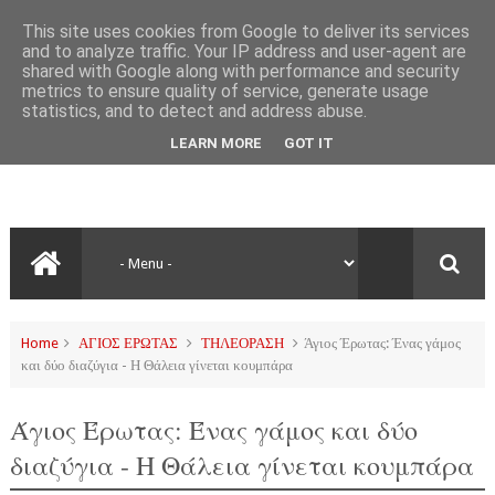
This site uses cookies from Google to deliver its services
and to analyze traffic. Your IP address and user-agent are
shared with Google along with performance and security
metrics to ensure quality of service, generate usage
statistics, and to detect and address abuse.
LEARN MORE
GOT IT
Home
ΑΓΙΟΣ ΕΡΩΤΑΣ
ΤΗΛΕΟΡΑΣΗ
Άγιος Έρωτας: Ένας γάμος
και δύο διαζύγια - Η Θάλεια γίνεται κουμπάρα
Άγιος Έρωτας: Ένας γάμος και δύο
διαζύγια - Η Θάλεια γίνεται κουμπάρα