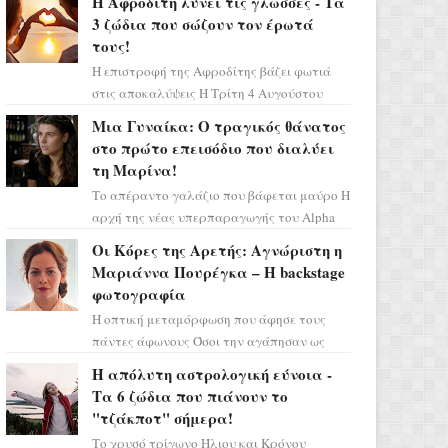
Η Αφροδίτη λύνει τις γλώσσες - Τα
3 ζώδια που σώζουν τον έρωτά
τους!
Η επιστροφή της Αφροδίτης βάζει φωτιά
στις αποκαλύψεις Η Τρίτη 4 Αυγούστου
αποτελεί ένα τεράστιο αστρολογικό
Μια Γυναίκα: Ο τραγικός θάνατος
ορόσημο, καθώς η Αφροδίτη πρ...
στο πρώτο επεισόδιο που διαλύει
τη Μαρίνα!
Το απέραντο γαλάζιο που βάφεται μαύρο Η
αρχή της νέας υπερπαραγωγής του Alpha
μας ταξιδεύει σε ένα ειδυλλιακό σκηνικό,
Οι Κόρες της Αρετής: Αγνώριστη η
πλημμυρισμένο από...
Μαριάννα Πουρέγκα – H backstage
φωτογραφία
Η οπτική μεταμόρφωση που άφησε τους
πάντες άφωνους Όσοι την αγάπησαν ως
Ελένη στη σειρά «Μια νύχτα μόνο», θα
Η απόλυτη αστρολογική εύνοια -
πρέπει τώρα να προετοιμαστο...
Τα 6 ζώδια που πιάνουν το
"τζάκποτ" σήμερα!
Το χρυσό τρίγωνο Ήλιου και Κρόνου