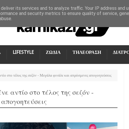
deliver its services and to analyze traffic. Your IP address and 
formance and security metrics to ensure quality of service, gen
abuse.
Α
LIFESTYLE
ΖΩΔΙΑ
ΤΗΛΕΟΡΑΣΗ
ΔΙΑΤΡ
αντίο στο τέλος της σεζόν - Μεγάλα φινάλε και απρόσμενες απογοητεύσεις
νε αντίο στο τέλος της σεζόν -
 απογοητεύσεις