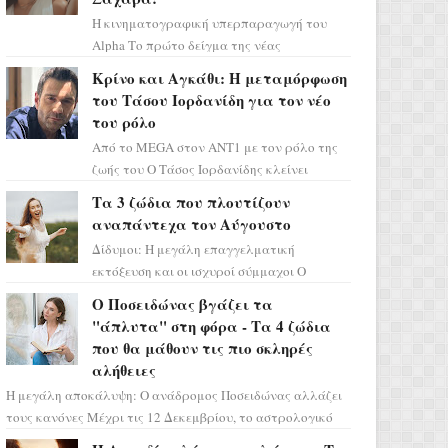
Η κινηματογραφική υπερπαραγωγή του
Alpha Το πρώτο δείγμα της νέας
δραματικής σειράς μόλις κυκλοφόρησε και
Κρίνο και Αγκάθι: Η μεταμόρφωση
η αισθητική του ξεπερνά κάθε π...
του Τάσου Ιορδανίδη για τον νέο
του ρόλο
Από το MEGA στον ΑΝΤ1 με τον ρόλο της
ζωής του Ο Τάσος Ιορδανίδης κλείνει
οριστικά το κεφάλαιο της τεράστιας
Τα 3 ζώδια που πλουτίζουν
επιτυχίας «Μια Νύχτα Μόνο» ...
αναπάντεχα τον Αύγουστο
Δίδυμοι: Η μεγάλη επαγγελματική
εκτόξευση και οι ισχυροί σύμμαχοι Ο
τελευταίος μήνας του καλοκαιριού έρχεται
Ο Ποσειδώνας βγάζει τα
να ανατρέψει τα πάντα γύρω α...
"άπλυτα" στη φόρα - Τα 4 ζώδια
που θα μάθουν τις πιο σκληρές
αλήθειες
Η μεγάλη αποκάλυψη: Ο ανάδρομος Ποσειδώνας αλλάζει
τους κανόνες Μέχρι τις 12 Δεκεμβρίου, το αστρολογικό
σκηνικό θυμίζει ταινία μυστηρίου ...