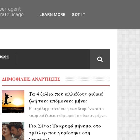
user-agent
erate usage
LEARN MORE
GOT IT
ΟΦΗ
ΔΗΜΟΦΙΛΕΙΣ ΑΝΑΡΤΗΣΕΙΣ
Τα 4 ζώδια που αλλάζουν ριζικά
ζωή τους επόμενους μήνες
Η μεγάλη μετατόπιση των δεσμών και το
καρμικό ξεσκαρτάρισμα Το σύμπαν ρίχνει
τα χαρτιά του και η αστρολόγος Έλενορ
Για Σένα: Το κρυφό μήνυμα στο
προειδοποιεί: οι σελην...
τρέιλερ που γυρίστηκε στη
Σαχάρα!