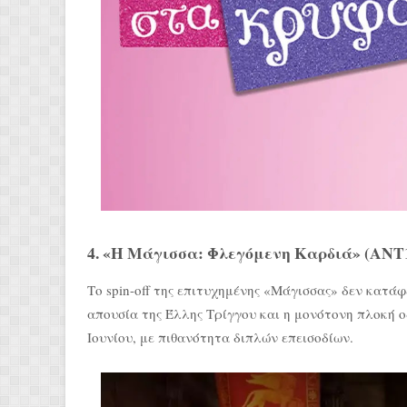
4. «Η Μάγισσα: Φλεγόμενη Καρδιά» (ΑΝΤ1
Το spin-off της επιτυχημένης «Μάγισσας» δεν κατάφ
απουσία της Έλλης Τρίγγου και η μονότονη πλοκή 
Ιουνίου, με πιθανότητα διπλών επεισοδίων.