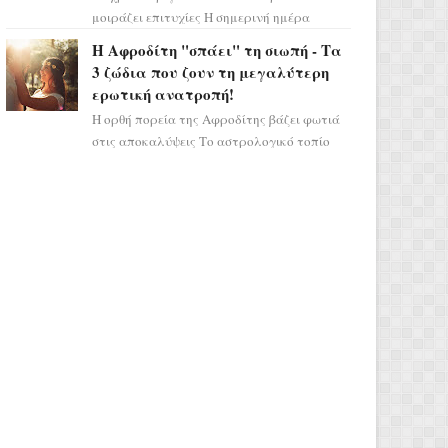
μοιράζει επιτυχίες Η σημερινή ημέρα
κρύβει τεράστιες δυναμικές,
Η Αφροδίτη "σπάει" τη σιωπή - Τα
αποδεικνύοντας πως η πραγματική
3 ζώδια που ζουν τη μεγαλύτερη
επιτυχί...
ερωτική ανατροπή!
Η ορθή πορεία της Αφροδίτης βάζει φωτιά
στις αποκαλύψεις Το αστρολογικό τοπίο
αλλάζει ριζικά, καθώς η Αφροδίτη
επιστρέφει σε ορθή πορεία ...