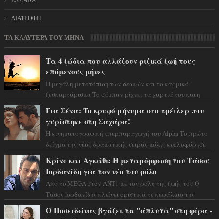
ΕΛΛΑΔΑ
ΔΙΑΤΡΟΦΗ
ΤΑ ΚΑΛΥΤΕΡΑ ΤΟΥ ΜΗΝΑ
Τα 4 ζώδια που αλλάζουν ριζικά ζωή τους
επόμενους μήνες
Η μεγάλη μετατόπιση των δεσμών και το καρμικό
ξεσκαρτάρισμα Το σύμπαν ρίχνει τα χαρτιά του και η
αστρολόγος Έλενορ προειδοποιεί: οι σελην...
Για Σένα: Το κρυφό μήνυμα στο τρέιλερ που
γυρίστηκε στη Σαχάρα!
Η κινηματογραφική υπερπαραγωγή του Alpha Το πρώτο
δείγμα της νέας δραματικής σειράς μόλις κυκλοφόρησε
και η αισθητική του ξεπερνά κάθε π...
Κρίνο και Αγκάθι: Η μεταμόρφωση του Τάσου
Ιορδανίδη για τον νέο του ρόλο
Από το MEGA στον ΑΝΤ1 με τον ρόλο της ζωής του Ο
Τάσος Ιορδανίδης κλείνει οριστικά το κεφάλαιο της
τεράστιας επιτυχίας «Μια Νύχτα Μόνο» ...
Ο Ποσειδώνας βγάζει τα "άπλυτα" στη φόρα -