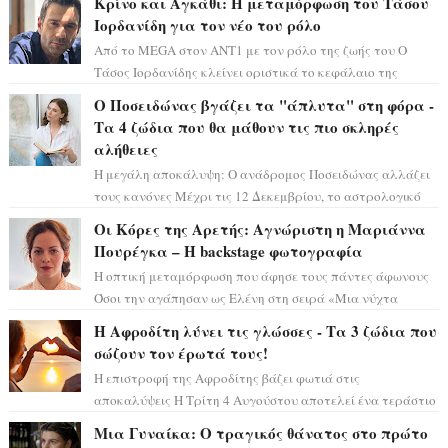
Κρίνο και Αγκάθι: Η μεταμόρφωση του Τάσου
Ιορδανίδη για τον νέο του ρόλο
Από το MEGA στον ΑΝΤ1 με τον ρόλο της ζωής του Ο
Τάσος Ιορδανίδης κλείνει οριστικά το κεφάλαιο της
τεράστιας επιτυχίας «Μια Νύχτα Μόνο» ...
Ο Ποσειδώνας βγάζει τα "άπλυτα" στη φόρα -
Τα 4 ζώδια που θα μάθουν τις πιο σκληρές
αλήθειες
Η μεγάλη αποκάλυψη: Ο ανάδρομος Ποσειδώνας αλλάζει
τους κανόνες Μέχρι τις 12 Δεκεμβρίου, το αστρολογικό
σκηνικό θυμίζει ταινία μυστηρίου ...
Οι Κόρες της Αρετής: Αγνώριστη η Μαριάννα
Πουρέγκα – H backstage φωτογραφία
Η οπτική μεταμόρφωση που άφησε τους πάντες άφωνους
Όσοι την αγάπησαν ως Ελένη στη σειρά «Μια νύχτα
μόνο», θα πρέπει τώρα να προετοιμαστο...
Η Αφροδίτη λύνει τις γλώσσες - Τα 3 ζώδια που
σώζουν τον έρωτά τους!
Η επιστροφή της Αφροδίτης βάζει φωτιά στις
αποκαλύψεις Η Τρίτη 4 Αυγούστου αποτελεί ένα τεράστιο
αστρολογικό ορόσημο, καθώς η Αφροδίτη πρ...
Μια Γυναίκα: Ο τραγικός θάνατος στο πρώτο