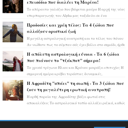
επεισόδιο που διαλύει τη Μαρίνα!
Το απέραντο γαλάζιο που βάφεται μαύρο Η αρχή της νέας
υπερπαραγωγής του Alpha μας ταξιδεύει σε ένα
ειδυλλιακό σκηνικό, πλημμυρισμένο από...
Προδοσίες και χρέη τέλος: Τα 4 ζώδια που
αλλάζουν οριστικά ζωή
Η μεγάλη αστρολογική ανατροπή και το τέλος του πόνου
Αν νιώθατε πως το σύμπαν σάς έχει βάλει στο σημάδι, ήρθε
η ώρα να πάρετε μια βαθιά α...
Η απόλυτη αστρολογική εύνοια - Τα 6 ζώδια
που πιάνουν το "τζάκποτ" σήμερα!
Το χρυσό τρίγωνο Ήλιου και Κρόνου μοιράζει επιτυχίες Η
σημερινή ημέρα κρύβει τεράστιες δυναμικές,
αποδεικνύοντας πως η πραγματική επιτυχί...
Η Αφροδίτη "σπάει" τη σιωπή - Τα 3 ζώδια που
ζουν τη μεγαλύτερη ερωτική ανατροπή!
Η ορθή πορεία της Αφροδίτης βάζει φωτιά στις
αποκαλύψεις Το αστρολογικό τοπίο αλλάζει ριζικά, καθώς
η Αφροδίτη επιστρέφει σε ορθή πορεία ...