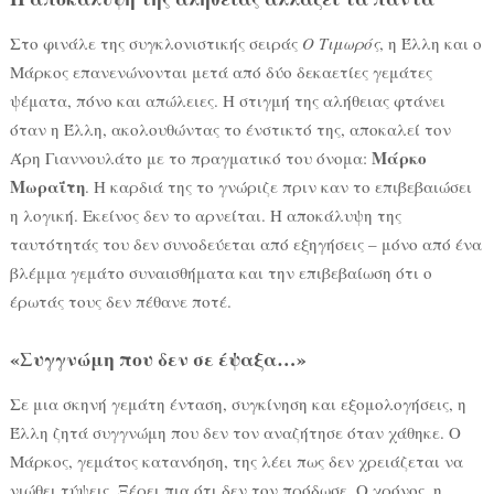
Στο φινάλε της συγκλονιστικής σειράς
Ο Τιμωρός
, η Έλλη και ο
Μάρκος επανενώνονται μετά από δύο δεκαετίες γεμάτες
ψέματα, πόνο και απώλειες. Η στιγμή της αλήθειας φτάνει
όταν η Έλλη, ακολουθώντας το ένστικτό της, αποκαλεί τον
Μάρκο
Άρη Γιαννουλάτο με το πραγματικό του όνομα:
Μωραΐτη
. Η καρδιά της το γνώριζε πριν καν το επιβεβαιώσει
η λογική. Εκείνος δεν το αρνείται. Η αποκάλυψη της
ταυτότητάς του δεν συνοδεύεται από εξηγήσεις – μόνο από ένα
βλέμμα γεμάτο συναισθήματα και την επιβεβαίωση ότι ο
έρωτάς τους δεν πέθανε ποτέ.
«Συγγνώμη που δεν σε έψαξα…»
Σε μια σκηνή γεμάτη ένταση, συγκίνηση και εξομολογήσεις, η
Έλλη ζητά συγγνώμη που δεν τον αναζήτησε όταν χάθηκε. Ο
Μάρκος, γεμάτος κατανόηση, της λέει πως δεν χρειάζεται να
νιώθει τύψεις. Ξέρει πια ότι δεν τον πρόδωσε. Ο χρόνος, η