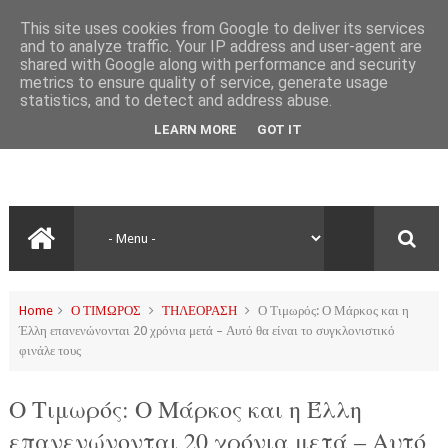
This site uses cookies from Google to deliver its services
and to analyze traffic. Your IP address and user-agent are
shared with Google along with performance and security
metrics to ensure quality of service, generate usage
statistics, and to detect and address abuse.
LEARN MORE
GOT IT
Home
Ο ΤΙΜΩΡΟΣ
ΤΗΛΕΟΡΑΣΗ
Ο Τιμωρός: Ο Μάρκος και η
Έλλη επανενώνονται 20 χρόνια μετά – Αυτό θα είναι το συγκλονιστικό
φινάλε τους
Ο Τιμωρός: Ο Μάρκος και η Έλλη
επανενώνονται 20 χρόνια μετά – Αυτό