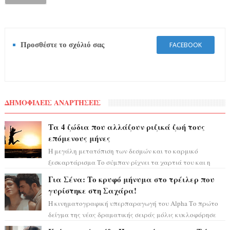
Προσθέστε το σχόλιό σας
FACEBOOK
ΔΗΜΟΦΙΛΕΙΣ ΑΝΑΡΤΗΣΕΙΣ
Τα 4 ζώδια που αλλάζουν ριζικά ζωή τους
επόμενους μήνες
Η μεγάλη μετατόπιση των δεσμών και το καρμικό
ξεσκαρτάρισμα Το σύμπαν ρίχνει τα χαρτιά του και η
αστρολόγος Έλενορ προειδοποιεί: οι σελην...
Για Σένα: Το κρυφό μήνυμα στο τρέιλερ που
γυρίστηκε στη Σαχάρα!
Η κινηματογραφική υπερπαραγωγή του Alpha Το πρώτο
δείγμα της νέας δραματικής σειράς μόλις κυκλοφόρησε
και η αισθητική του ξεπερνά κάθε π...