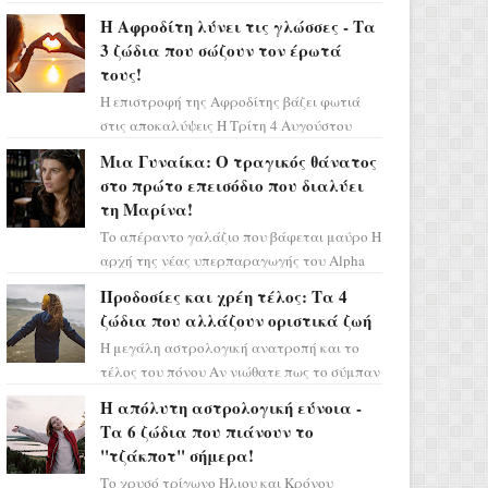
Ελένη στη σειρά «Μια νύχτα μόνο», θα
Η Αφροδίτη λύνει τις γλώσσες - Τα
πρέπει τώρα να προετοιμαστο...
3 ζώδια που σώζουν τον έρωτά
τους!
Η επιστροφή της Αφροδίτης βάζει φωτιά
στις αποκαλύψεις Η Τρίτη 4 Αυγούστου
αποτελεί ένα τεράστιο αστρολογικό
Μια Γυναίκα: Ο τραγικός θάνατος
ορόσημο, καθώς η Αφροδίτη πρ...
στο πρώτο επεισόδιο που διαλύει
τη Μαρίνα!
Το απέραντο γαλάζιο που βάφεται μαύρο Η
αρχή της νέας υπερπαραγωγής του Alpha
μας ταξιδεύει σε ένα ειδυλλιακό σκηνικό,
Προδοσίες και χρέη τέλος: Τα 4
πλημμυρισμένο από...
ζώδια που αλλάζουν οριστικά ζωή
Η μεγάλη αστρολογική ανατροπή και το
τέλος του πόνου Αν νιώθατε πως το σύμπαν
σάς έχει βάλει στο σημάδι, ήρθε η ώρα να
Η απόλυτη αστρολογική εύνοια -
πάρετε μια βαθιά α...
Τα 6 ζώδια που πιάνουν το
"τζάκποτ" σήμερα!
Το χρυσό τρίγωνο Ήλιου και Κρόνου