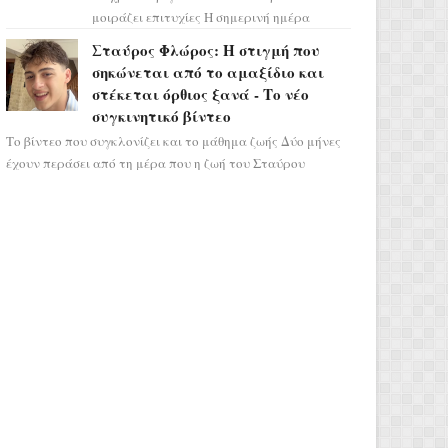
μοιράζει επιτυχίες Η σημερινή ημέρα
κρύβει τεράστιες δυναμικές,
Σταύρος Φλώρος: Η στιγμή που
αποδεικνύοντας πως η πραγματική
σηκώνεται από το αμαξίδιο και
επιτυχί...
στέκεται όρθιος ξανά - Το νέο
συγκινητικό βίντεο
Το βίντεο που συγκλονίζει και το μάθημα ζωής Δύο μήνες
έχουν περάσει από τη μέρα που η ζωή του Σταύρου
Φλώρου άλλαξε για πάντα. Ο πρώην...