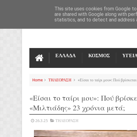
ΌΡΟΙ ΧΡΉΣΗΣ
ΕΠΙΚΟΙΝΩΝΊΑ
This site uses cookies from Google to 
are shared with Google along with per
statistics, and to detect and address 
ΕΛΛΑΔΑ
ΚΟΣΜΟΣ
ΥΓΕΙ
Home
ΤΗΛΕΟΡΑΣΗ
«Είσαι το ταίρι μου»: Πού βρίσκεται
«Είσαι το ταίρι μου»: Πού βρίσκε
«Μιλτιάδης» 23 χρόνια μετά;
26.3.25
ΤΗΛΕΟΡΑΣΗ