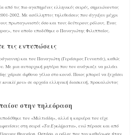
α από τις πιο αγαπημένες ελληνικές σειρές, σημειώνοντας
2001-2002. Με ασύλληπτες τηλεθεάσεις που άγγιξαν μέχρι
τους πρωταγωνιστές όσο και τους δεύτερους ρόλους. Ένας
ρας», τον οποίο υποδύθηκε ο Παναγιώτης Φιλιππαίος.
ψε τις εντυπώσεις
ρόγιαννη) και του Παναγιώτη (Γεράσιμος Γεννατάς), καθώς
ου. Με μια αυταρχική μητέρα που τον ανάγκαζε να μιλάει
δης χάρισε άφθονο γέλιο στο κοινό. Ποιος μπορεί να ξεχάσει
 κουκλί μου»
σε αρχαία ελληνική διασκευή, προκαλώντας
παίου στην τηλεόραση
υποδύθηκε τον «Μιλτιάδη», αλλά η καριέρα του είχε
εμφανίσεις στη σειρά
«Τα Εγκλήματα»
, ενώ πέρασε και από
αξίαρχου Θεοχάρη. Ωστόσο, ο ρόλος που τον καθιέρωσε ήταν