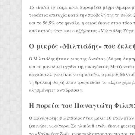
Το
«Είσαι το ταίρι μου»
παραμένει μέχρι σήμερα μί
τεράστια επιτυχία κατά την προβολή της τη σεζόν 
και το 56,5% στο φινάλε, η σειρά έκανε σταρ τόσο 
από αυτούς ήταν και ο αξέχαστος «Μιλτιάδης Ζύγου
Ο μικρός «Μιλτιάδης» που έκλε
Ο Μιλτιάδης ήταν ο γιος της Αννέτας (Δάφνη Λαμπ
και το μοναδικό εγγόνι της οικογένειας Μπεζεντάκ
αρχαία ελληνικά και να αριστεύει, ο μικρός Μιλτιά
τη θρυλική σκηνή όπου τραγουδάει το
«Σήκω χόρεψε
αλησμόνητες αντιδράσεις;
Η πορεία του Παναγιώτη Φιλιπ
Ο Παναγιώτης Φιλιππαίος ήταν μόλις 10 ετών όταν 
ξεκινήσει νωρίτερα. Σε ηλικία 8 ετών, έκανε guest 
το
«Καλημέρα Ζωή»
, ενσαρκώνοντας τον γιο του τ