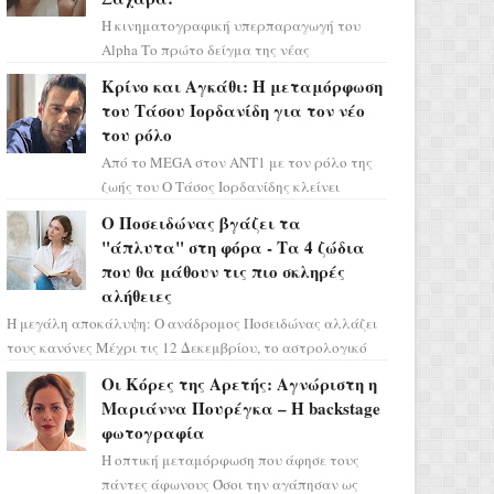
Η κινηματογραφική υπερπαραγωγή του
Alpha Το πρώτο δείγμα της νέας
δραματικής σειράς μόλις κυκλοφόρησε και
Κρίνο και Αγκάθι: Η μεταμόρφωση
η αισθητική του ξεπερνά κάθε π...
του Τάσου Ιορδανίδη για τον νέο
του ρόλο
Από το MEGA στον ΑΝΤ1 με τον ρόλο της
ζωής του Ο Τάσος Ιορδανίδης κλείνει
οριστικά το κεφάλαιο της τεράστιας
Ο Ποσειδώνας βγάζει τα
επιτυχίας «Μια Νύχτα Μόνο» ...
"άπλυτα" στη φόρα - Τα 4 ζώδια
που θα μάθουν τις πιο σκληρές
αλήθειες
Η μεγάλη αποκάλυψη: Ο ανάδρομος Ποσειδώνας αλλάζει
τους κανόνες Μέχρι τις 12 Δεκεμβρίου, το αστρολογικό
σκηνικό θυμίζει ταινία μυστηρίου ...
Οι Κόρες της Αρετής: Αγνώριστη η
Μαριάννα Πουρέγκα – H backstage
φωτογραφία
Η οπτική μεταμόρφωση που άφησε τους
πάντες άφωνους Όσοι την αγάπησαν ως