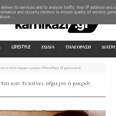
deliver its services and to analyze traffic. Your IP address and 
formance and security metrics to ensure quality of service, gen
abuse.
Α
LIFESTYLE
ΖΩΔΙΑ
ΤΗΛΕΟΡΑΣΗ
ΔΙΑΤΡ
 και τι κάνει σήμερα ο μικρός «Μιλτιάδης» 23 χρόνια μετά;
ται και τι κάνει σήμερα ο μικρός