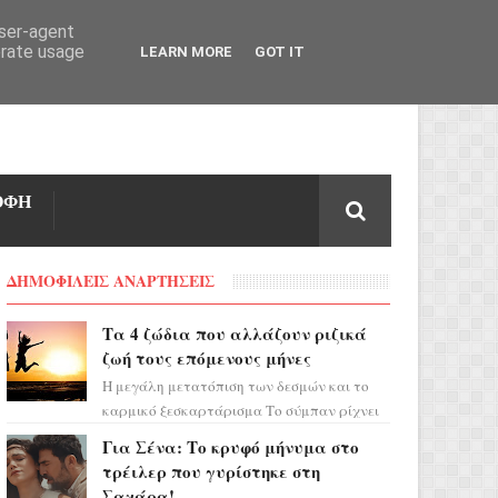
user-agent
erate usage
LEARN MORE
GOT IT
ΟΦΗ
ΔΗΜΟΦΙΛΕΙΣ ΑΝΑΡΤΗΣΕΙΣ
Τα 4 ζώδια που αλλάζουν ριζικά
ζωή τους επόμενους μήνες
Η μεγάλη μετατόπιση των δεσμών και το
καρμικό ξεσκαρτάρισμα Το σύμπαν ρίχνει
τα χαρτιά του και η αστρολόγος Έλενορ
Για Σένα: Το κρυφό μήνυμα στο
προειδοποιεί: οι σελην...
τρέιλερ που γυρίστηκε στη
Σαχάρα!