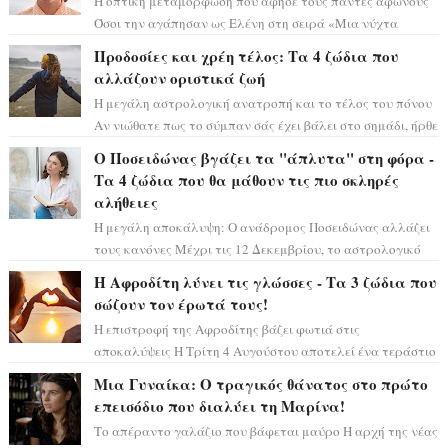
Η οπτική μεταμόρφωση που άφησε τους πάντες άφωνους
Όσοι την αγάπησαν ως Ελένη στη σειρά «Μια νύχτα
μόνο», θα πρέπει τώρα να προετοιμαστο...
Προδοσίες και χρέη τέλος: Τα 4 ζώδια που
αλλάζουν οριστικά ζωή
Η μεγάλη αστρολογική ανατροπή και το τέλος του πόνου
Αν νιώθατε πως το σύμπαν σάς έχει βάλει στο σημάδι, ήρθε
η ώρα να πάρετε μια βαθιά α...
Ο Ποσειδώνας βγάζει τα "άπλυτα" στη φόρα -
Τα 4 ζώδια που θα μάθουν τις πιο σκληρές
αλήθειες
Η μεγάλη αποκάλυψη: Ο ανάδρομος Ποσειδώνας αλλάζει
τους κανόνες Μέχρι τις 12 Δεκεμβρίου, το αστρολογικό
σκηνικό θυμίζει ταινία μυστηρίου ...
Η Αφροδίτη λύνει τις γλώσσες - Τα 3 ζώδια που
σώζουν τον έρωτά τους!
Η επιστροφή της Αφροδίτης βάζει φωτιά στις
αποκαλύψεις Η Τρίτη 4 Αυγούστου αποτελεί ένα τεράστιο
αστρολογικό ορόσημο, καθώς η Αφροδίτη πρ...
Μια Γυναίκα: Ο τραγικός θάνατος στο πρώτο
επεισόδιο που διαλύει τη Μαρίνα!
Το απέραντο γαλάζιο που βάφεται μαύρο Η αρχή της νέας