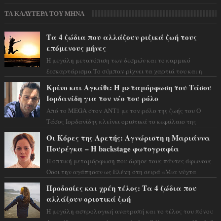
ΤΑ ΚΑΛΥΤΕΡΑ ΤΟΥ ΜΗΝΑ
Τα 4 ζώδια που αλλάζουν ριζικά ζωή τους
επόμενους μήνες
Η μεγάλη μετατόπιση των δεσμών και το καρμικό
ξεσκαρτάρισμα Το σύμπαν ρίχνει τα χαρτιά του και η
αστρολόγος Έλενορ προειδοποιεί: οι σελην...
Κρίνο και Αγκάθι: Η μεταμόρφωση του Τάσου
Ιορδανίδη για τον νέο του ρόλο
Από το MEGA στον ΑΝΤ1 με τον ρόλο της ζωής του Ο
Τάσος Ιορδανίδης κλείνει οριστικά το κεφάλαιο της
τεράστιας επιτυχίας «Μια Νύχτα Μόνο» ...
Οι Κόρες της Αρετής: Αγνώριστη η Μαριάννα
Πουρέγκα – H backstage φωτογραφία
Η οπτική μεταμόρφωση που άφησε τους πάντες άφωνους
Όσοι την αγάπησαν ως Ελένη στη σειρά «Μια νύχτα
μόνο», θα πρέπει τώρα να προετοιμαστο...
Προδοσίες και χρέη τέλος: Τα 4 ζώδια που
αλλάζουν οριστικά ζωή
Η μεγάλη αστρολογική ανατροπή και το τέλος του πόνου