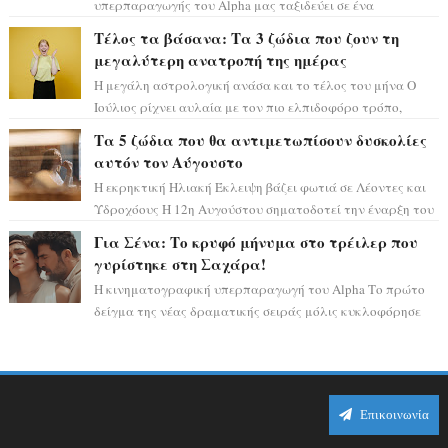
υπερπαραγωγής του Alpha μας ταξιδεύει σε ένα
ειδυλλιακό σκηνικό, πλημμυρισμένο από...
Τέλος τα βάσανα: Τα 3 ζώδια που ζουν τη
μεγαλύτερη ανατροπή της ημέρας
Η μεγάλη αστρολογική ανάσα και το τέλος του μήνα Ο
Ιούλιος ρίχνει αυλαία με τον πιο ελπιδοφόρο τρόπο,
καθώς η Σελήνη περνάει στο ζώδιο τω...
Τα 5 ζώδια που θα αντιμετωπίσουν δυσκολίες
αυτόν τον Αύγουστο
Η εκρηκτική Ηλιακή Έκλειψη βάζει φωτιά σε Λέοντες και
Υδροχόους Η 12η Αυγούστου σηματοδοτεί την έναρξη του
αστρολογικού χάους, καθώς η Ηλια...
Για Σένα: Το κρυφό μήνυμα στο τρέιλερ που
γυρίστηκε στη Σαχάρα!
Η κινηματογραφική υπερπαραγωγή του Alpha Το πρώτο
δείγμα της νέας δραματικής σειράς μόλις κυκλοφόρησε
και η αισθητική του ξεπερνά κάθε π...
Επικοινωνία