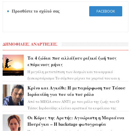
Προσθέστε το σχόλιό σας
FACEBOOK
ΔΗΜΟΦΙΛΕΙΣ ΑΝΑΡΤΗΣΕΙΣ
Τα 4 ζώδια που αλλάζουν ριζικά ζωή τους
επόμενους μήνες
Η μεγάλη μετατόπιση των δεσμών και το καρμικό
ξεσκαρτάρισμα Το σύμπαν ρίχνει τα χαρτιά του και η
αστρολόγος Έλενορ προειδοποιεί: οι σελην...
Κρίνο και Αγκάθι: Η μεταμόρφωση του Τάσου
Ιορδανίδη για τον νέο του ρόλο
Από το MEGA στον ΑΝΤ1 με τον ρόλο της ζωής του Ο
Τάσος Ιορδανίδης κλείνει οριστικά το κεφάλαιο της
τεράστιας επιτυχίας «Μια Νύχτα Μόνο» ...
Οι Κόρες της Αρετής: Αγνώριστη η Μαριάννα
Πουρέγκα – H backstage φωτογραφία