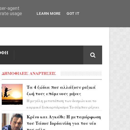
user-agent
erate usage
LEARN MORE
GOT IT
ΟΦΗ
ΔΗΜΟΦΙΛΕΙΣ ΑΝΑΡΤΗΣΕΙΣ
Τα 4 ζώδια που αλλάζουν ριζικά
ζωή τους επόμενους μήνες
Η μεγάλη μετατόπιση των δεσμών και το
καρμικό ξεσκαρτάρισμα Το σύμπαν ρίχνει
τα χαρτιά του και η αστρολόγος Έλενορ
Κρίνο και Αγκάθι: Η μεταμόρφωση
προειδοποιεί: οι σελην...
του Τάσου Ιορδανίδη για τον νέο
του ρόλο