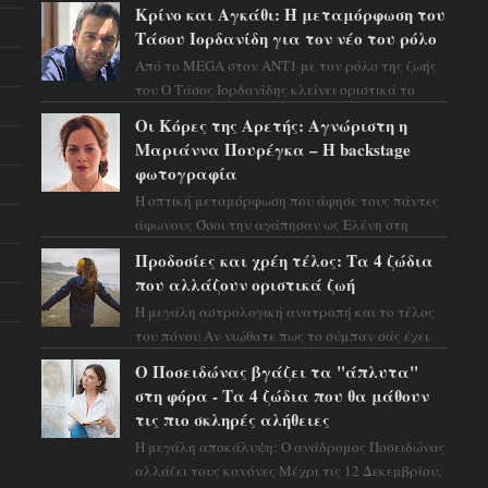
χαρτιά του και η αστρολόγος Έλενορ
Κρίνο και Αγκάθι: Η μεταμόρφωση του
προειδοποιεί: οι σελην...
Τάσου Ιορδανίδη για τον νέο του ρόλο
Από το MEGA στον ΑΝΤ1 με τον ρόλο της ζωής
του Ο Τάσος Ιορδανίδης κλείνει οριστικά το
κεφάλαιο της τεράστιας επιτυχίας «Μια Νύχτα
Οι Κόρες της Αρετής: Αγνώριστη η
Μόνο» ...
Μαριάννα Πουρέγκα – H backstage
φωτογραφία
Η οπτική μεταμόρφωση που άφησε τους πάντες
άφωνους Όσοι την αγάπησαν ως Ελένη στη
σειρά «Μια νύχτα μόνο», θα πρέπει τώρα να
Προδοσίες και χρέη τέλος: Τα 4 ζώδια
προετοιμαστο...
που αλλάζουν οριστικά ζωή
Η μεγάλη αστρολογική ανατροπή και το τέλος
του πόνου Αν νιώθατε πως το σύμπαν σάς έχει
βάλει στο σημάδι, ήρθε η ώρα να πάρετε μια
Ο Ποσειδώνας βγάζει τα "άπλυτα"
βαθιά α...
στη φόρα - Τα 4 ζώδια που θα μάθουν
τις πιο σκληρές αλήθειες
Η μεγάλη αποκάλυψη: Ο ανάδρομος Ποσειδώνας
αλλάζει τους κανόνες Μέχρι τις 12 Δεκεμβρίου,