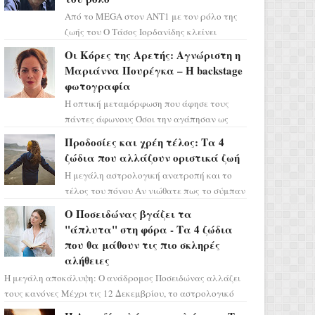
Από το MEGA στον ΑΝΤ1 με τον ρόλο της
ζωής του Ο Τάσος Ιορδανίδης κλείνει
οριστικά το κεφάλαιο της τεράστιας
Οι Κόρες της Αρετής: Αγνώριστη η
επιτυχίας «Μια Νύχτα Μόνο» ...
Μαριάννα Πουρέγκα – H backstage
φωτογραφία
Η οπτική μεταμόρφωση που άφησε τους
πάντες άφωνους Όσοι την αγάπησαν ως
Ελένη στη σειρά «Μια νύχτα μόνο», θα
Προδοσίες και χρέη τέλος: Τα 4
πρέπει τώρα να προετοιμαστο...
ζώδια που αλλάζουν οριστικά ζωή
Η μεγάλη αστρολογική ανατροπή και το
τέλος του πόνου Αν νιώθατε πως το σύμπαν
σάς έχει βάλει στο σημάδι, ήρθε η ώρα να
Ο Ποσειδώνας βγάζει τα
πάρετε μια βαθιά α...
"άπλυτα" στη φόρα - Τα 4 ζώδια
που θα μάθουν τις πιο σκληρές
αλήθειες
Η μεγάλη αποκάλυψη: Ο ανάδρομος Ποσειδώνας αλλάζει
τους κανόνες Μέχρι τις 12 Δεκεμβρίου, το αστρολογικό
σκηνικό θυμίζει ταινία μυστηρίου ...