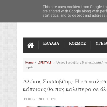
ΌΡΟΙ ΧΡΉΣΗΣ
ΕΠΙΚΟΙΝΩΝΊΑ
This site uses cookies from Google to 
are shared with Google along with per
statistics, and to detect and address 
ΕΛΛΑΔΑ
ΚΟΣΜΟΣ
ΥΓΕΙ
Home
LIFESTYLE
Αλέκος Συσσοβίτης: Η αποκαλυπτική του
τομείς
Αλέκος Συσσοβίτης: Η αποκαλυπτ
κάποιους θα πας καλύτερα σε όλ
10.2.25
LIFESTYLE