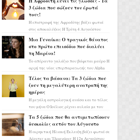
Η Αφροδίτη λύνει τις γλώσσες - Τα
3 ζώδια που σώζουν τον έρωτά
τους!
Η επιστροφή της Αφροδίτης βάζει φωτιά
στις αποκαλύψεις Η Τρίτη 4 Αυγούστου
αποτελεί ένα τεράστιο αστρολογικό
Μια Γυναίκα: Ο τραγικός θάνατος
ορόσημο, καθώς η Αφροδίτη πρ...
στο πρώτο επεισόδιο που διαλύει
τη Μαρίνα!
Το απέραντο γαλάζιο που βάφεται μαύρο Η
αρχή της νέας υπερπαραγωγής του Alpha
μας ταξιδεύει σε ένα ειδυλλιακό σκηνικό,
Τέλος τα βάσανα: Τα 3 ζώδια που
πλημμυρισμένο από...
ζουν τη μεγαλύτερη ανατροπή της
ημέρας
Η μεγάλη αστρολογική ανάσα και το τέλος
του μήνα Ο Ιούλιος ρίχνει αυλαία με τον
πιο ελπιδοφόρο τρόπο, καθώς η Σελήνη
Τα 5 ζώδια που θα αντιμετωπίσουν
περνάει στο ζώδιο τω...
δυσκολίες αυτόν τον Αύγουστο
Η εκρηκτική Ηλιακή Έκλειψη βάζει φωτιά σε
Λέοντες και Υδροχόους Η 12η Αυγούστου