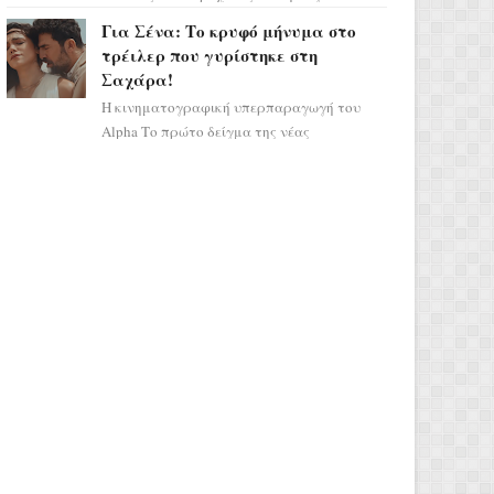
σηματοδοτεί την έναρξη του αστρολογικού
Για Σένα: Το κρυφό μήνυμα στο
χάους, καθώς η Ηλια...
τρέιλερ που γυρίστηκε στη
Σαχάρα!
Η κινηματογραφική υπερπαραγωγή του
Alpha Το πρώτο δείγμα της νέας
δραματικής σειράς μόλις κυκλοφόρησε και
η αισθητική του ξεπερνά κάθε π...