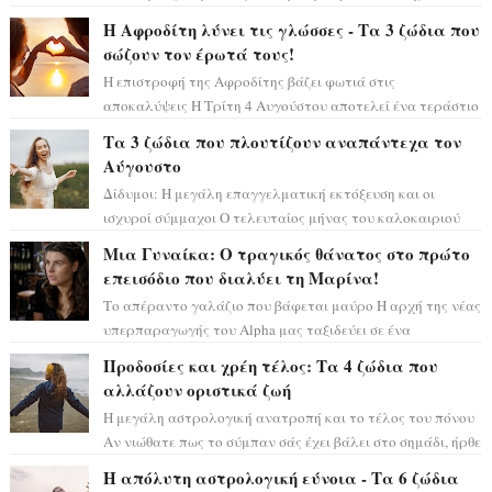
μόνο», θα πρέπει τώρα να προετοιμαστο...
Η Αφροδίτη λύνει τις γλώσσες - Τα 3 ζώδια που
σώζουν τον έρωτά τους!
Η επιστροφή της Αφροδίτης βάζει φωτιά στις
αποκαλύψεις Η Τρίτη 4 Αυγούστου αποτελεί ένα τεράστιο
αστρολογικό ορόσημο, καθώς η Αφροδίτη πρ...
Τα 3 ζώδια που πλουτίζουν αναπάντεχα τον
Αύγουστο
Δίδυμοι: Η μεγάλη επαγγελματική εκτόξευση και οι
ισχυροί σύμμαχοι Ο τελευταίος μήνας του καλοκαιριού
έρχεται να ανατρέψει τα πάντα γύρω α...
Μια Γυναίκα: Ο τραγικός θάνατος στο πρώτο
επεισόδιο που διαλύει τη Μαρίνα!
Το απέραντο γαλάζιο που βάφεται μαύρο Η αρχή της νέας
υπερπαραγωγής του Alpha μας ταξιδεύει σε ένα
ειδυλλιακό σκηνικό, πλημμυρισμένο από...
Προδοσίες και χρέη τέλος: Τα 4 ζώδια που
αλλάζουν οριστικά ζωή
Η μεγάλη αστρολογική ανατροπή και το τέλος του πόνου
Αν νιώθατε πως το σύμπαν σάς έχει βάλει στο σημάδι, ήρθε
η ώρα να πάρετε μια βαθιά α...
Η απόλυτη αστρολογική εύνοια - Τα 6 ζώδια