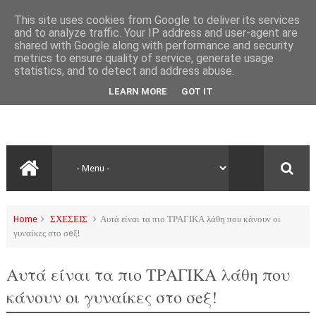
This site uses cookies from Google to deliver its services
and to analyze traffic. Your IP address and user-agent are
shared with Google along with performance and security
metrics to ensure quality of service, generate usage
statistics, and to detect and address abuse.
LEARN MORE
GOT IT
Home
ΣΧΕΣΕΙΣ
Αυτά είναι τα πιο ΤΡΑΓΙΚΑ λάθη που κάνουν οι
γυναίκες στο σeξ!
Αυτά είναι τα πιο ΤΡΑΓΙΚΑ λάθη που
κάνουν οι γυναίκες στο σeξ!