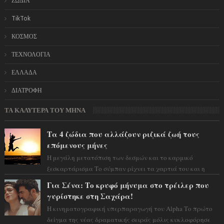
ΖΩΔΙΑ
TikTok
ΚΟΣΜΟΣ
ΤΕΧΝΟΛΟΓΙΑ
ΕΛΛΑΔΑ
ΔΙΑΤΡΟΦΗ
ΤΑ ΚΑΛΥΤΕΡΑ ΤΟΥ ΜΗΝΑ
Τα 4 ζώδια που αλλάζουν ριζικά ζωή τους
επόμενους μήνες
Η μεγάλη μετατόπιση των δεσμών και το καρμικό
ξεσκαρτάρισμα Το σύμπαν ρίχνει τα χαρτιά του και η
αστρολόγος Έλενορ προειδοποιεί: οι σελην...
Για Σένα: Το κρυφό μήνυμα στο τρέιλερ που
γυρίστηκε στη Σαχάρα!
Η κινηματογραφική υπερπαραγωγή του Alpha Το πρώτο
δείγμα της νέας δραματικής σειράς μόλις κυκλοφόρησε