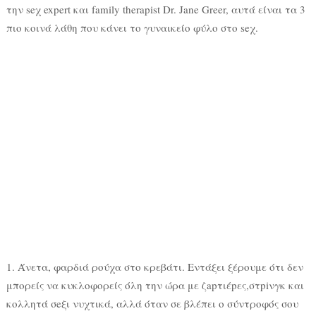
την seχ expert και family therapist Dr. Jane Greer, αυτά είναι τα 3
πιο κοινά λάθη που κάνει το γυναικείο φύλο στο seχ.
1. Άνετα, φαρδιά ρούχα στο κρεβάτι. Εντάξει ξέρουμε ότι δεν
μπορείς να κυκλοφορείς όλη την ώρα με ζapτιέpες,στpiνγκ και
κολλητά σeξι νυχτικά, αλλά όταν σε βλέπει ο σύντροφός σου