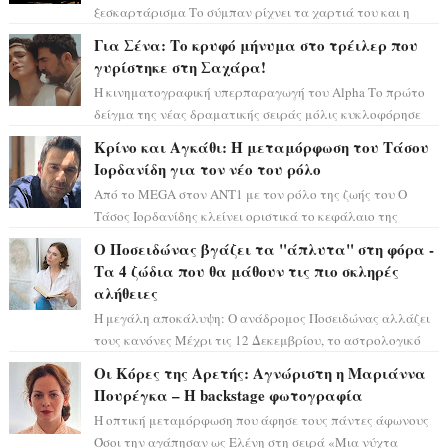
ξεσκαρτάρισμα Το σύμπαν ρίχνει τα χαρτιά του και η
αστρολόγος Έλενορ προειδοποιεί: οι σελην...
Για Σένα: Το κρυφό μήνυμα στο τρέιλερ που
γυρίστηκε στη Σαχάρα!
Η κινηματογραφική υπερπαραγωγή του Alpha Το πρώτο
δείγμα της νέας δραματικής σειράς μόλις κυκλοφόρησε
και η αισθητική του ξεπερνά κάθε π...
Κρίνο και Αγκάθι: Η μεταμόρφωση του Τάσου
Ιορδανίδη για τον νέο του ρόλο
Από το MEGA στον ΑΝΤ1 με τον ρόλο της ζωής του Ο
Τάσος Ιορδανίδης κλείνει οριστικά το κεφάλαιο της
τεράστιας επιτυχίας «Μια Νύχτα Μόνο» ...
Ο Ποσειδώνας βγάζει τα "άπλυτα" στη φόρα -
Τα 4 ζώδια που θα μάθουν τις πιο σκληρές
αλήθειες
Η μεγάλη αποκάλυψη: Ο ανάδρομος Ποσειδώνας αλλάζει
τους κανόνες Μέχρι τις 12 Δεκεμβρίου, το αστρολογικό
σκηνικό θυμίζει ταινία μυστηρίου ...
Οι Κόρες της Αρετής: Αγνώριστη η Μαριάννα
Πουρέγκα – H backstage φωτογραφία
Η οπτική μεταμόρφωση που άφησε τους πάντες άφωνους
Όσοι την αγάπησαν ως Ελένη στη σειρά «Μια νύχτα