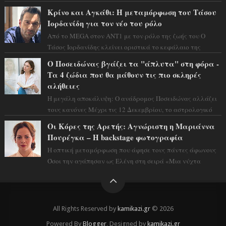
και η αισθητική του ξεπερνά κάθε π...
Κρίνο και Αγκάθι: Η μεταμόρφωση του Τάσου
Ιορδανίδη για τον νέο του ρόλο
Από το MEGA στον ΑΝΤ1 με τον ρόλο της ζωής του Ο
Τάσος Ιορδανίδης κλείνει οριστικά το κεφάλαιο της
τεράστιας επιτυχίας «Μια Νύχτα Μόνο» ...
Ο Ποσειδώνας βγάζει τα "άπλυτα" στη φόρα -
Τα 4 ζώδια που θα μάθουν τις πιο σκληρές
αλήθειες
Η μεγάλη αποκάλυψη: Ο ανάδρομος Ποσειδώνας αλλάζει
τους κανόνες Μέχρι τις 12 Δεκεμβρίου, το αστρολογικό
σκηνικό θυμίζει ταινία μυστηρίου ...
Οι Κόρες της Αρετής: Αγνώριστη η Μαριάννα
Πουρέγκα – H backstage φωτογραφία
Η οπτική μεταμόρφωση που άφησε τους πάντες άφωνους
Όσοι την αγάπησαν ως Ελένη στη σειρά «Μια νύχτα
μόνο», θα πρέπει τώρα να προετοιμαστο...
All Rights Reserved by
kamikazi.gr
© 2026
Powered By
Blogger
, Designed by
kamikazi.gr