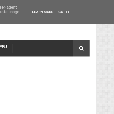
user-agent
erate usage
LEARN MORE
GOT IT
ΟΦΗ