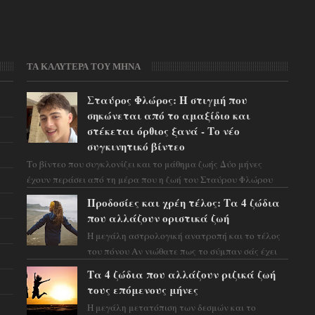
ΤΑ ΚΑΛΥΤΕΡΑ ΤΟΥ ΜΗΝΑ
Σταύρος Φλώρος: Η στιγμή που
σηκώνεται από το αμαξίδιο και
στέκεται όρθιος ξανά - Το νέο
συγκινητικό βίντεο
Το βίντεο που συγκλονίζει και το μάθημα ζωής Δύο μήνες
έχουν περάσει από τη μέρα που η ζωή του Σταύρου Φλώρου
άλλαξε για πάντα. Ο πρώην...
Προδοσίες και χρέη τέλος: Τα 4 ζώδια
που αλλάζουν οριστικά ζωή
Η μεγάλη αστρολογική ανατροπή και το τέλος
του πόνου Αν νιώθατε πως το σύμπαν σάς έχει
βάλει στο σημάδι, ήρθε η ώρα να πάρετε μια
Τα 4 ζώδια που αλλάζουν ριζικά ζωή
βαθιά α...
τους επόμενους μήνες
Η μεγάλη μετατόπιση των δεσμών και το