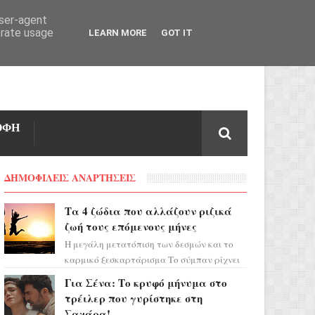
user-agent
erate usage
LEARN MORE
GOT IT
ΟΦΗ
ΔΗΜΟΦΙΛΕΙΣ ΑΝΑΡΤΗΣΕΙΣ
Τα 4 ζώδια που αλλάζουν ριζικά
ζωή τους επόμενους μήνες
Η μεγάλη μετατόπιση των δεσμών και το
καρμικό ξεσκαρτάρισμα Το σύμπαν ρίχνει
τα χαρτιά του και η αστρολόγος Έλενορ
Για Σένα: Το κρυφό μήνυμα στο
προειδοποιεί: οι σελην...
τρέιλερ που γυρίστηκε στη
Σαχάρα!