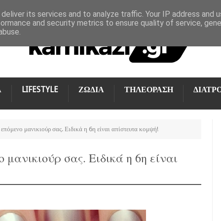
deliver its services and to analyze traffic. Your IP address and 
formance and security metrics to ensure quality of service, gen
abuse.
Α
LIFESTYLE
ΖΩΔΙΑ
ΤΗΛΕΟΡΑΣΗ
ΔΙΑΤΡ
 επόμενο μανικιούρ σας. Ειδικά η 6η είναι απίστευτα κομψή!
 μανικιούρ σας. Ειδικά η 6η είναι