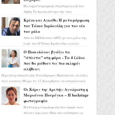
Η κινηματογραφική υπερπαραγωγή του
Alpha Το πρώτο δείγμα της νέας
δραματικής σειράς μόλις κυκλοφόρησε και
Κρίνο και Αγκάθι: Η μεταμόρφωση
η αισθητική του ξεπερνά κάθε π...
του Τάσου Ιορδανίδη για τον νέο
του ρόλο
Από το MEGA στον ΑΝΤ1 με τον ρόλο της
ζωής του Ο Τάσος Ιορδανίδης κλείνει
οριστικά το κεφάλαιο της τεράστιας
Ο Ποσειδώνας βγάζει τα
επιτυχίας «Μια Νύχτα Μόνο» ...
"άπλυτα" στη φόρα - Τα 4 ζώδια
που θα μάθουν τις πιο σκληρές
αλήθειες
Η μεγάλη αποκάλυψη: Ο ανάδρομος Ποσειδώνας αλλάζει
τους κανόνες Μέχρι τις 12 Δεκεμβρίου, το αστρολογικό
σκηνικό θυμίζει ταινία μυστηρίου ...
Οι Κόρες της Αρετής: Αγνώριστη η
Μαριάννα Πουρέγκα – H backstage
φωτογραφία
Η οπτική μεταμόρφωση που άφησε τους
πάντες άφωνους Όσοι την αγάπησαν ως