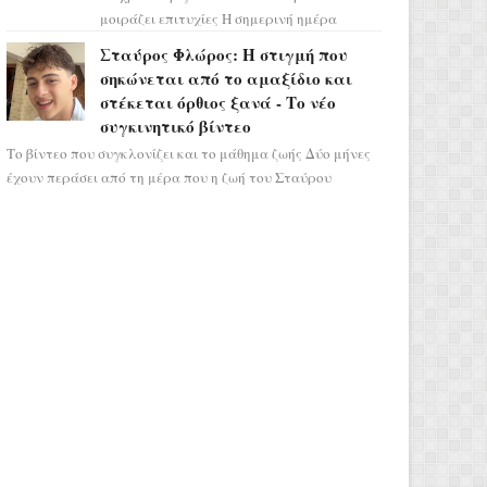
μοιράζει επιτυχίες Η σημερινή ημέρα
κρύβει τεράστιες δυναμικές,
Σταύρος Φλώρος: Η στιγμή που
αποδεικνύοντας πως η πραγματική
σηκώνεται από το αμαξίδιο και
επιτυχί...
στέκεται όρθιος ξανά - Το νέο
συγκινητικό βίντεο
Το βίντεο που συγκλονίζει και το μάθημα ζωής Δύο μήνες
έχουν περάσει από τη μέρα που η ζωή του Σταύρου
Φλώρου άλλαξε για πάντα. Ο πρώην...