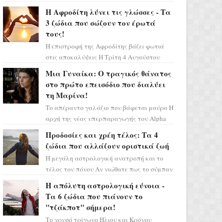
Ελένη στη σειρά «Μια νύχτα μόνο», θα
Η Αφροδίτη λύνει τις γλώσσες - Τα
πρέπει τώρα να προετοιμαστο...
3 ζώδια που σώζουν τον έρωτά
τους!
Η επιστροφή της Αφροδίτης βάζει φωτιά
στις αποκαλύψεις Η Τρίτη 4 Αυγούστου
αποτελεί ένα τεράστιο αστρολογικό
Μια Γυναίκα: Ο τραγικός θάνατος
ορόσημο, καθώς η Αφροδίτη πρ...
στο πρώτο επεισόδιο που διαλύει
τη Μαρίνα!
Το απέραντο γαλάζιο που βάφεται μαύρο Η
αρχή της νέας υπερπαραγωγής του Alpha
μας ταξιδεύει σε ένα ειδυλλιακό σκηνικό,
Προδοσίες και χρέη τέλος: Τα 4
πλημμυρισμένο από...
ζώδια που αλλάζουν οριστικά ζωή
Η μεγάλη αστρολογική ανατροπή και το
τέλος του πόνου Αν νιώθατε πως το σύμπαν
σάς έχει βάλει στο σημάδι, ήρθε η ώρα να
Η απόλυτη αστρολογική εύνοια -
πάρετε μια βαθιά α...
Τα 6 ζώδια που πιάνουν το
"τζάκποτ" σήμερα!
Το χρυσό τρίγωνο Ήλιου και Κρόνου