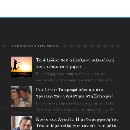
ΤΑ ΚΑΛΥΤΕΡΑ ΤΟΥ ΜΗΝΑ
Τα 4 ζώδια που αλλάζουν ριζικά ζωή
τους επόμενους μήνες
Η μεγάλη μετατόπιση των δεσμών και το
καρμικό ξεσκαρτάρισμα Το σύμπαν ρίχνει τα
χαρτιά του και η αστρολόγος Έλενορ
Για Σένα: Το κρυφό μήνυμα στο
προειδοποιεί: οι σελην...
τρέιλερ που γυρίστηκε στη Σαχάρα!
Η κινηματογραφική υπερπαραγωγή του Alpha
Το πρώτο δείγμα της νέας δραματικής σειράς
μόλις κυκλοφόρησε και η αισθητική του ξεπερνά
Κρίνο και Αγκάθι: Η μεταμόρφωση του
κάθε π...
Τάσου Ιορδανίδη για τον νέο του ρόλο