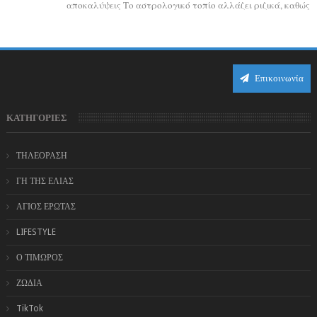
αποκαλύψεις Το αστρολογικό τοπίο αλλάζει ριζικά, καθώς
η Αφροδίτη επιστρέφει σε ορθή πορεία ...
Επικοινωνία
ΚΑΤΗΓΟΡΙΕΣ
ΤΗΛΕΟΡΑΣΗ
ΓΗ ΤΗΣ ΕΛΙΑΣ
ΑΓΙΟΣ ΕΡΩΤΑΣ
LIFESTYLE
Ο ΤΙΜΩΡΟΣ
ΖΩΔΙΑ
TikTok