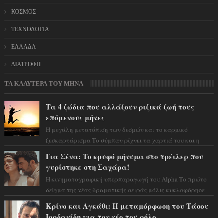
ΚΟΣΜΟΣ
ΤΕΧΝΟΛΟΓΙΑ
ΕΛΛΑΔΑ
ΔΙΑΤΡΟΦΗ
ΤΑ ΚΑΛΥΤΕΡΑ ΤΟΥ ΜΗΝΑ
Τα 4 ζώδια που αλλάζουν ριζικά ζωή τους
επόμενους μήνες
Η μεγάλη μετατόπιση των δεσμών και το καρμικό
ξεσκαρτάρισμα Το σύμπαν ρίχνει τα χαρτιά του και η
αστρολόγος Έλενορ προειδοποιεί: οι σελην...
Για Σένα: Το κρυφό μήνυμα στο τρέιλερ που
γυρίστηκε στη Σαχάρα!
Η κινηματογραφική υπερπαραγωγή του Alpha Το πρώτο
δείγμα της νέας δραματικής σειράς μόλις κυκλοφόρησε
και η αισθητική του ξεπερνά κάθε π...
Κρίνο και Αγκάθι: Η μεταμόρφωση του Τάσου
Ιορδανίδη για τον νέο του ρόλο