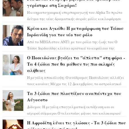
γυρίστηκε στη Σαχάρα!
Η κινηματογραφική υπερπαραγωγή του Alpha Το πρώτο
δείγμα της νέας δραματικής σειράς μόλις κυκλοφόρησε
και η αισθητική του ξεπερνά κάθε π...
Κρίνο και Αγκάθι: Η μεταμόρφωση του Τάσου
Ιορδανίδη για τον νέο του ρόλο
Από το MEGA στον ΑΝΤ1 με τον ρόλο της ζωής του Ο
Τάσος Ιορδανίδης κλείνει οριστικά το κεφάλαιο της
τεράστιας επιτυχίας «Μια Νύχτα Μόνο» ...
Ο Ποσειδώνας βγάζει τα "άπλυτα" στη φόρα -
Τα 4 ζώδια που θα μάθουν τις πιο σκληρές
αλήθειες
Η μεγάλη αποκάλυψη: Ο ανάδρομος Ποσειδώνας αλλάζει
τους κανόνες Μέχρι τις 12 Δεκεμβρίου, το αστρολογικό
σκηνικό θυμίζει ταινία μυστηρίου ...
Τα 3 ζώδια που πλουτίζουν αναπάντεχα τον
Αύγουστο
Δίδυμοι: Η μεγάλη επαγγελματική εκτόξευση και οι
ισχυροί σύμμαχοι Ο τελευταίος μήνας του καλοκαιριού
έρχεται να ανατρέψει τα πάντα γύρω α...
Η Αφροδίτη λύνει τις γλώσσες - Τα 3 ζώδια που