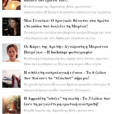
σώζουν τον έρωτά τους!
Η επιστροφή της Αφροδίτης βάζει φωτιά στις
αποκαλύψεις Η Τρίτη 4 Αυγούστου αποτελεί ένα τεράστιο
αστρολογικό ορόσημο, καθώς η Αφροδίτη πρ...
Μια Γυναίκα: Ο τραγικός θάνατος στο πρώτο
επεισόδιο που διαλύει τη Μαρίνα!
Το απέραντο γαλάζιο που βάφεται μαύρο Η αρχή της νέας
υπερπαραγωγής του Alpha μας ταξιδεύει σε ένα
ειδυλλιακό σκηνικό, πλημμυρισμένο από...
Οι Κόρες της Αρετής: Αγνώριστη η Μαριάννα
Πουρέγκα – H backstage φωτογραφία
Η οπτική μεταμόρφωση που άφησε τους πάντες άφωνους
Όσοι την αγάπησαν ως Ελένη στη σειρά «Μια νύχτα
μόνο», θα πρέπει τώρα να προετοιμαστο...
Η απόλυτη αστρολογική εύνοια - Τα 6 ζώδια
που πιάνουν το "τζάκποτ" σήμερα!
Το χρυσό τρίγωνο Ήλιου και Κρόνου μοιράζει επιτυχίες Η
σημερινή ημέρα κρύβει τεράστιες δυναμικές,
αποδεικνύοντας πως η πραγματική επιτυχί...
Η Αφροδίτη "σπάει" τη σιωπή - Τα 3 ζώδια που
ζουν τη μεγαλύτερη ερωτική ανατροπή!
Η ορθή πορεία της Αφροδίτης βάζει φωτιά στις