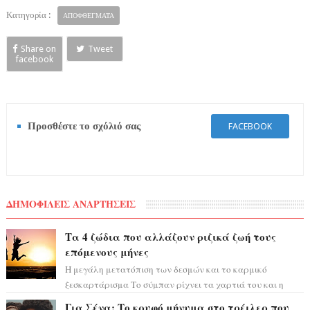
Κατηγορία :
ΑΠΟΦΘΕΓΜΑΤΑ
Share on
Tweet
facebook
Προσθέστε το σχόλιό σας
FACEBOOK
ΔΗΜΟΦΙΛΕΙΣ ΑΝΑΡΤΗΣΕΙΣ
Τα 4 ζώδια που αλλάζουν ριζικά ζωή τους
επόμενους μήνες
Η μεγάλη μετατόπιση των δεσμών και το καρμικό
ξεσκαρτάρισμα Το σύμπαν ρίχνει τα χαρτιά του και η
αστρολόγος Έλενορ προειδοποιεί: οι σελην...
Για Σένα: Το κρυφό μήνυμα στο τρέιλερ που