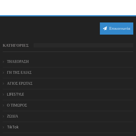
από τα πιο πολυσυζητημένα πρόσωπα...
Επικοινωνία
ΚΑΤΗΓΟΡΙΕΣ
ΤΗΛΕΟΡΑΣΗ
ΓΗ ΤΗΣ ΕΛΙΑΣ
ΑΓΙΟΣ ΕΡΩΤΑΣ
LIFESTYLE
Ο ΤΙΜΩΡΟΣ
ΖΩΔΙΑ
TikTok