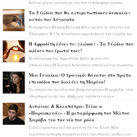
Ιούλιος ρίχνει αυλαία με τον πιο ελπιδοφόρο τρόπο,
καθώς η Σελήνη περνάει στο ζώδιο τω...
Τα 5 ζώδια που θα αντιμετωπίσουν δυσκολίες
αυτόν τον Αύγουστο
Η εκρηκτική Ηλιακή Έκλειψη βάζει φωτιά σε Λέοντες και
Υδροχόους Η 12η Αυγούστου σηματοδοτεί την έναρξη του
αστρολογικού χάους, καθώς η Ηλια...
Η Αφροδίτη λύνει τις γλώσσες - Τα 3 ζώδια που
σώζουν τον έρωτά τους!
Η επιστροφή της Αφροδίτης βάζει φωτιά στις
αποκαλύψεις Η Τρίτη 4 Αυγούστου αποτελεί ένα τεράστιο
αστρολογικό ορόσημο, καθώς η Αφροδίτη πρ...
Μια Γυναίκα: Ο τραγικός θάνατος στο πρώτο
επεισόδιο που διαλύει τη Μαρίνα!
Το απέραντο γαλάζιο που βάφεται μαύρο Η αρχή της νέας
υπερπαραγωγής του Alpha μας ταξιδεύει σε ένα
ειδυλλιακό σκηνικό, πλημμυρισμένο από...
Αντώνιος & Κλεοπάτρα: Τέλος ο
«Παρασκευάς» - Η μεταμόρφωση του Μίλτου
Χαρόβα για τον νέο του ρόλο
Γυρίζει οριστικά σελίδα μετά τη Γη της Ελιάς Μία
τεράστια έκπληξη περιμένει τους τηλεθεατές, καθώς ένα