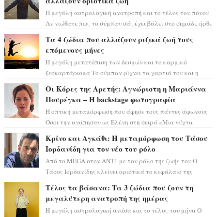
αλλάζουν οριστικά ζωή
Η μεγάλη αστρολογική ανατροπή και το τέλος του πόνου
Αν νιώθατε πως το σύμπαν σάς έχει βάλει στο σημάδι, ήρθε
η ώρα να πάρετε μια βαθιά α...
Τα 4 ζώδια που αλλάζουν ριζικά ζωή τους
επόμενους μήνες
Η μεγάλη μετατόπιση των δεσμών και το καρμικό
ξεσκαρτάρισμα Το σύμπαν ρίχνει τα χαρτιά του και η
αστρολόγος Έλενορ προειδοποιεί: οι σελην...
Οι Κόρες της Αρετής: Αγνώριστη η Μαριάννα
Πουρέγκα – H backstage φωτογραφία
Η οπτική μεταμόρφωση που άφησε τους πάντες άφωνους
Όσοι την αγάπησαν ως Ελένη στη σειρά «Μια νύχτα
μόνο», θα πρέπει τώρα να προετοιμαστο...
Κρίνο και Αγκάθι: Η μεταμόρφωση του Τάσου
Ιορδανίδη για τον νέο του ρόλο
Από το MEGA στον ΑΝΤ1 με τον ρόλο της ζωής του Ο
Τάσος Ιορδανίδης κλείνει οριστικά το κεφάλαιο της
τεράστιας επιτυχίας «Μια Νύχτα Μόνο» ...
Τέλος τα βάσανα: Τα 3 ζώδια που ζουν τη
μεγαλύτερη ανατροπή της ημέρας
Η μεγάλη αστρολογική ανάσα και το τέλος του μήνα Ο