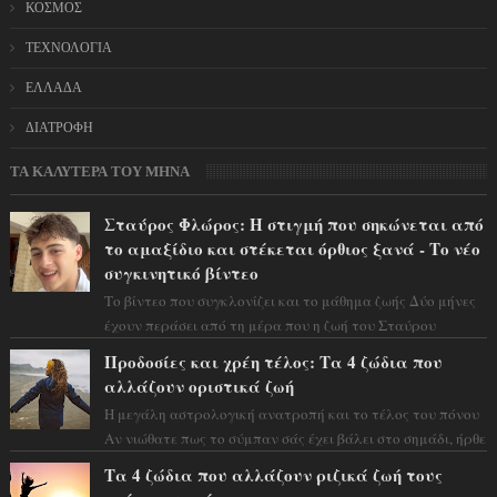
ΚΟΣΜΟΣ
ΤΕΧΝΟΛΟΓΙΑ
ΕΛΛΑΔΑ
ΔΙΑΤΡΟΦΗ
ΤΑ ΚΑΛΥΤΕΡΑ ΤΟΥ ΜΗΝΑ
Σταύρος Φλώρος: Η στιγμή που σηκώνεται από
το αμαξίδιο και στέκεται όρθιος ξανά - Το νέο
συγκινητικό βίντεο
Το βίντεο που συγκλονίζει και το μάθημα ζωής Δύο μήνες
έχουν περάσει από τη μέρα που η ζωή του Σταύρου
Φλώρου άλλαξε για πάντα. Ο πρώην...
Προδοσίες και χρέη τέλος: Τα 4 ζώδια που
αλλάζουν οριστικά ζωή
Η μεγάλη αστρολογική ανατροπή και το τέλος του πόνου
Αν νιώθατε πως το σύμπαν σάς έχει βάλει στο σημάδι, ήρθε
η ώρα να πάρετε μια βαθιά α...
Τα 4 ζώδια που αλλάζουν ριζικά ζωή τους