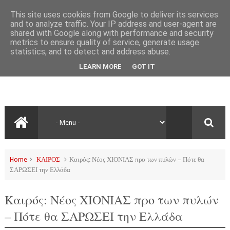
This site uses cookies from Google to deliver its services
and to analyze traffic. Your IP address and user-agent are
shared with Google along with performance and security
metrics to ensure quality of service, generate usage
statistics, and to detect and address abuse.
LEARN MORE
GOT IT
Home
ΚΑΙΡΟΣ
Καιρός: Νέος ΧΙΟΝΙΑΣ προ των πυλών – Πότε θα
ΣΑΡΩΣΕΙ την Ελλάδα
Καιρός: Νέος ΧΙΟΝΙΑΣ προ των πυλών
– Πότε θα ΣΑΡΩΣΕΙ την Ελλάδα