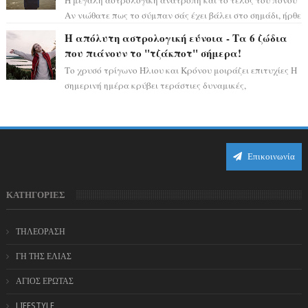
Η μεγάλη αστρολογική ανατροπή και το τέλος του πόνου
Αν νιώθατε πως το σύμπαν σάς έχει βάλει στο σημάδι, ήρθε
η ώρα να πάρετε μια βαθιά α...
Η απόλυτη αστρολογική εύνοια - Τα 6 ζώδια
που πιάνουν το "τζάκποτ" σήμερα!
Το χρυσό τρίγωνο Ήλιου και Κρόνου μοιράζει επιτυχίες Η
σημερινή ημέρα κρύβει τεράστιες δυναμικές,
αποδεικνύοντας πως η πραγματική επιτυχί...
Επικοινωνία
ΚΑΤΗΓΟΡΙΕΣ
ΤΗΛΕΟΡΑΣΗ
ΓΗ ΤΗΣ ΕΛΙΑΣ
ΑΓΙΟΣ ΕΡΩΤΑΣ
LIFESTYLE