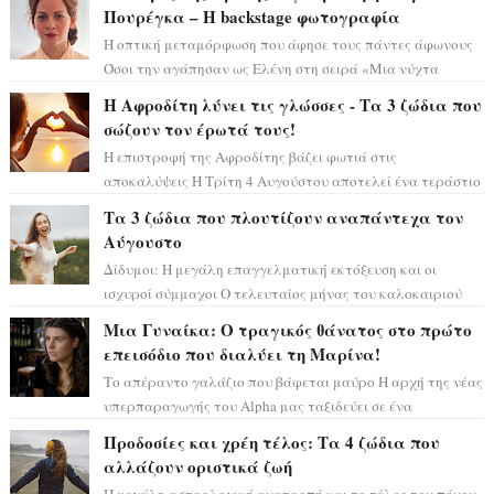
Πουρέγκα – H backstage φωτογραφία
Η οπτική μεταμόρφωση που άφησε τους πάντες άφωνους
Όσοι την αγάπησαν ως Ελένη στη σειρά «Μια νύχτα
μόνο», θα πρέπει τώρα να προετοιμαστο...
Η Αφροδίτη λύνει τις γλώσσες - Τα 3 ζώδια που
σώζουν τον έρωτά τους!
Η επιστροφή της Αφροδίτης βάζει φωτιά στις
αποκαλύψεις Η Τρίτη 4 Αυγούστου αποτελεί ένα τεράστιο
αστρολογικό ορόσημο, καθώς η Αφροδίτη πρ...
Τα 3 ζώδια που πλουτίζουν αναπάντεχα τον
Αύγουστο
Δίδυμοι: Η μεγάλη επαγγελματική εκτόξευση και οι
ισχυροί σύμμαχοι Ο τελευταίος μήνας του καλοκαιριού
έρχεται να ανατρέψει τα πάντα γύρω α...
Μια Γυναίκα: Ο τραγικός θάνατος στο πρώτο
επεισόδιο που διαλύει τη Μαρίνα!
Το απέραντο γαλάζιο που βάφεται μαύρο Η αρχή της νέας
υπερπαραγωγής του Alpha μας ταξιδεύει σε ένα
ειδυλλιακό σκηνικό, πλημμυρισμένο από...
Προδοσίες και χρέη τέλος: Τα 4 ζώδια που
αλλάζουν οριστικά ζωή