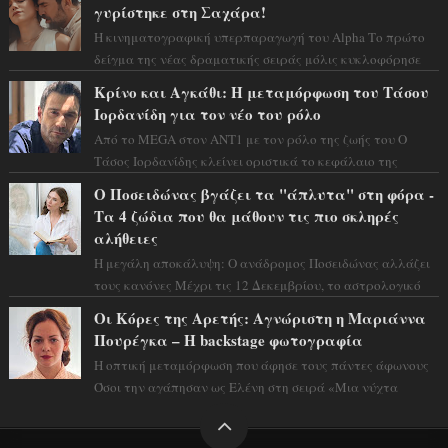
γυρίστηκε στη Σαχάρα!
Η κινηματογραφική υπερπαραγωγή του Alpha Το πρώτο
δείγμα της νέας δραματικής σειράς μόλις κυκλοφόρησε
και η αισθητική του ξεπερνά κάθε π...
Κρίνο και Αγκάθι: Η μεταμόρφωση του Τάσου
Ιορδανίδη για τον νέο του ρόλο
Από το MEGA στον ΑΝΤ1 με τον ρόλο της ζωής του Ο
Τάσος Ιορδανίδης κλείνει οριστικά το κεφάλαιο της
τεράστιας επιτυχίας «Μια Νύχτα Μόνο» ...
Ο Ποσειδώνας βγάζει τα "άπλυτα" στη φόρα -
Τα 4 ζώδια που θα μάθουν τις πιο σκληρές
αλήθειες
Η μεγάλη αποκάλυψη: Ο ανάδρομος Ποσειδώνας αλλάζει
τους κανόνες Μέχρι τις 12 Δεκεμβρίου, το αστρολογικό
σκηνικό θυμίζει ταινία μυστηρίου ...
Οι Κόρες της Αρετής: Αγνώριστη η Μαριάννα
Πουρέγκα – H backstage φωτογραφία
Η οπτική μεταμόρφωση που άφησε τους πάντες άφωνους
Όσοι την αγάπησαν ως Ελένη στη σειρά «Μια νύχτα
μόνο», θα πρέπει τώρα να προετοιμαστο...