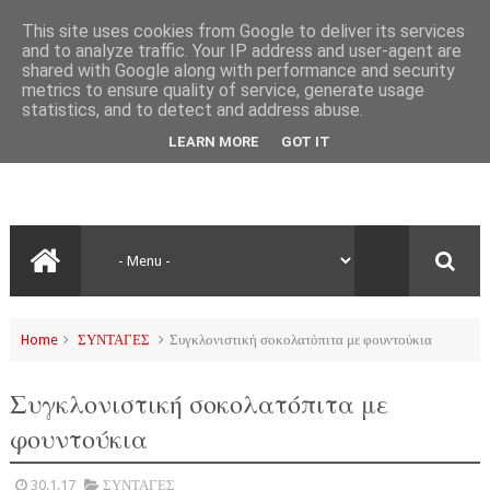
This site uses cookies from Google to deliver its services
and to analyze traffic. Your IP address and user-agent are
shared with Google along with performance and security
metrics to ensure quality of service, generate usage
statistics, and to detect and address abuse.
LEARN MORE
GOT IT
Home
ΣΥΝΤΑΓΕΣ
Συγκλονιστική σοκολατόπιτα με φουντούκια
Συγκλονιστική σοκολατόπιτα με
φουντούκια
30.1.17
ΣΥΝΤΑΓΕΣ