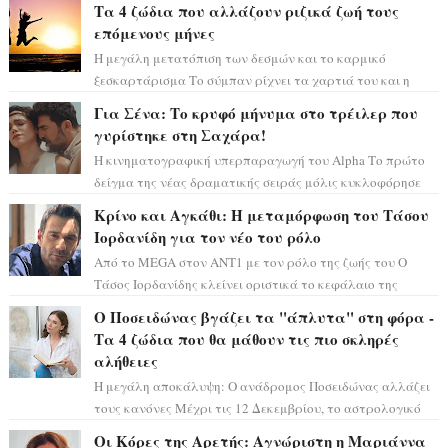
Τα 4 ζώδια που αλλάζουν ριζικά ζωή τους
επόμενους μήνες
Η μεγάλη μετατόπιση των δεσμών και το καρμικό
ξεσκαρτάρισμα Το σύμπαν ρίχνει τα χαρτιά του και η
αστρολόγος Έλενορ προειδοποιεί: οι σελην...
Για Σένα: Το κρυφό μήνυμα στο τρέιλερ που
γυρίστηκε στη Σαχάρα!
Η κινηματογραφική υπερπαραγωγή του Alpha Το πρώτο
δείγμα της νέας δραματικής σειράς μόλις κυκλοφόρησε
και η αισθητική του ξεπερνά κάθε π...
Κρίνο και Αγκάθι: Η μεταμόρφωση του Τάσου
Ιορδανίδη για τον νέο του ρόλο
Από το MEGA στον ΑΝΤ1 με τον ρόλο της ζωής του Ο
Τάσος Ιορδανίδης κλείνει οριστικά το κεφάλαιο της
τεράστιας επιτυχίας «Μια Νύχτα Μόνο» ...
Ο Ποσειδώνας βγάζει τα "άπλυτα" στη φόρα -
Τα 4 ζώδια που θα μάθουν τις πιο σκληρές
αλήθειες
Η μεγάλη αποκάλυψη: Ο ανάδρομος Ποσειδώνας αλλάζει
τους κανόνες Μέχρι τις 12 Δεκεμβρίου, το αστρολογικό
σκηνικό θυμίζει ταινία μυστηρίου ...
Οι Κόρες της Αρετής: Αγνώριστη η Μαριάννα