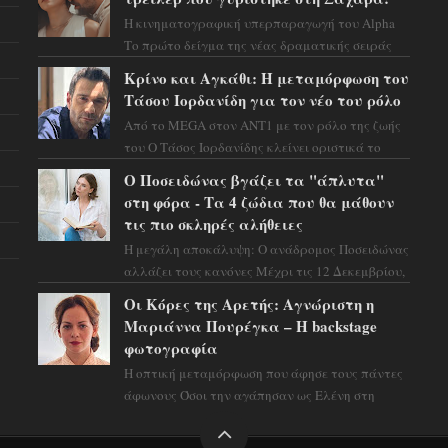
Η κινηματογραφική υπερπαραγωγή του Alpha
Το πρώτο δείγμα της νέας δραματικής σειράς
μόλις κυκλοφόρησε και η αισθητική του ξεπερνά
Κρίνο και Αγκάθι: Η μεταμόρφωση του
κάθε π...
Τάσου Ιορδανίδη για τον νέο του ρόλο
Από το MEGA στον ΑΝΤ1 με τον ρόλο της ζωής
του Ο Τάσος Ιορδανίδης κλείνει οριστικά το
κεφάλαιο της τεράστιας επιτυχίας «Μια Νύχτα
Ο Ποσειδώνας βγάζει τα "άπλυτα"
Μόνο» ...
στη φόρα - Τα 4 ζώδια που θα μάθουν
τις πιο σκληρές αλήθειες
Η μεγάλη αποκάλυψη: Ο ανάδρομος Ποσειδώνας
αλλάζει τους κανόνες Μέχρι τις 12 Δεκεμβρίου,
το αστρολογικό σκηνικό θυμίζει ταινία
Οι Κόρες της Αρετής: Αγνώριστη η
μυστηρίου ...
Μαριάννα Πουρέγκα – H backstage
φωτογραφία
Η οπτική μεταμόρφωση που άφησε τους πάντες
άφωνους Όσοι την αγάπησαν ως Ελένη στη
σειρά «Μια νύχτα μόνο», θα πρέπει τώρα να
προετοιμαστο...