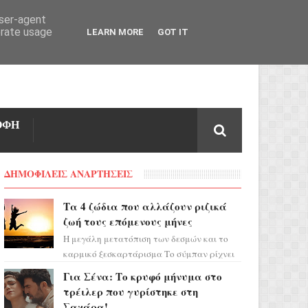
user-agent
erate usage
LEARN MORE
GOT IT
ΟΦΗ
ΔΗΜΟΦΙΛΕΙΣ ΑΝΑΡΤΗΣΕΙΣ
Τα 4 ζώδια που αλλάζουν ριζικά
ζωή τους επόμενους μήνες
Η μεγάλη μετατόπιση των δεσμών και το
καρμικό ξεσκαρτάρισμα Το σύμπαν ρίχνει
τα χαρτιά του και η αστρολόγος Έλενορ
Για Σένα: Το κρυφό μήνυμα στο
προειδοποιεί: οι σελην...
τρέιλερ που γυρίστηκε στη
Σαχάρα!