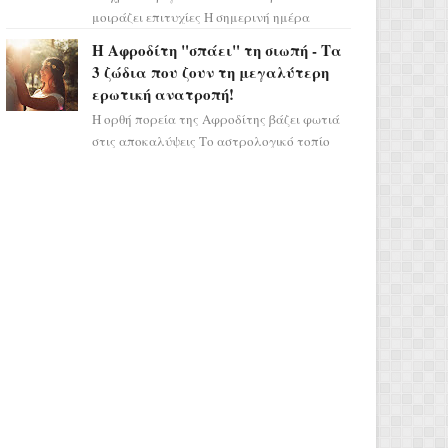
μοιράζει επιτυχίες Η σημερινή ημέρα
κρύβει τεράστιες δυναμικές,
Η Αφροδίτη "σπάει" τη σιωπή - Τα
αποδεικνύοντας πως η πραγματική
3 ζώδια που ζουν τη μεγαλύτερη
επιτυχί...
ερωτική ανατροπή!
Η ορθή πορεία της Αφροδίτης βάζει φωτιά
στις αποκαλύψεις Το αστρολογικό τοπίο
αλλάζει ριζικά, καθώς η Αφροδίτη
επιστρέφει σε ορθή πορεία ...