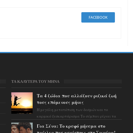
FACEBOOK
ΤΑ ΚΑΛΥΤΕΡΑ ΤΟΥ ΜΗΝΑ
Τα 4 ζώδια που αλλάζουν ριζικά ζωή
τους επόμενους μήνες
Η μεγάλη μετατόπιση των δεσμών και το
καρμικό ξεσκαρτάρισμα Το σύμπαν ρίχνει τα
χαρτιά του και η αστρολόγος Έλενορ
Για Σένα: Το κρυφό μήνυμα στο
προειδοποιεί: οι σελην...
τρέιλερ που γυρίστηκε στη Σαχάρα!