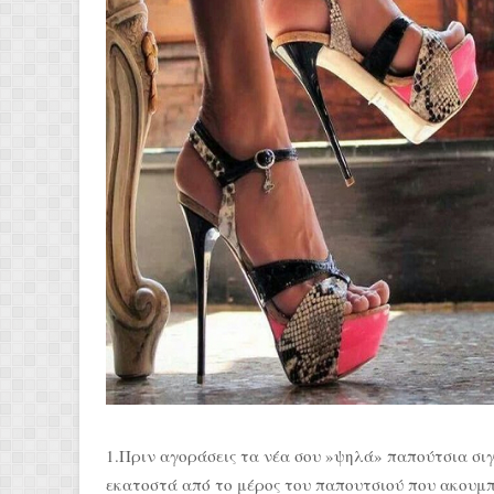
1.Πριν αγοράσεις τα νέα σου »ψηλά» παπούτσια σιγ
εκατοστά από το μέρος του παπουτσιού που ακουμπά