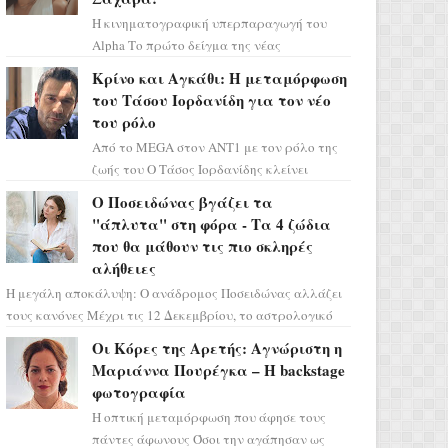
Η κινηματογραφική υπερπαραγωγή του
Alpha Το πρώτο δείγμα της νέας
δραματικής σειράς μόλις κυκλοφόρησε και
Κρίνο και Αγκάθι: Η μεταμόρφωση
η αισθητική του ξεπερνά κάθε π...
του Τάσου Ιορδανίδη για τον νέο
του ρόλο
Από το MEGA στον ΑΝΤ1 με τον ρόλο της
ζωής του Ο Τάσος Ιορδανίδης κλείνει
οριστικά το κεφάλαιο της τεράστιας
Ο Ποσειδώνας βγάζει τα
επιτυχίας «Μια Νύχτα Μόνο» ...
"άπλυτα" στη φόρα - Τα 4 ζώδια
που θα μάθουν τις πιο σκληρές
αλήθειες
Η μεγάλη αποκάλυψη: Ο ανάδρομος Ποσειδώνας αλλάζει
τους κανόνες Μέχρι τις 12 Δεκεμβρίου, το αστρολογικό
σκηνικό θυμίζει ταινία μυστηρίου ...
Οι Κόρες της Αρετής: Αγνώριστη η
Μαριάννα Πουρέγκα – H backstage
φωτογραφία
Η οπτική μεταμόρφωση που άφησε τους
πάντες άφωνους Όσοι την αγάπησαν ως