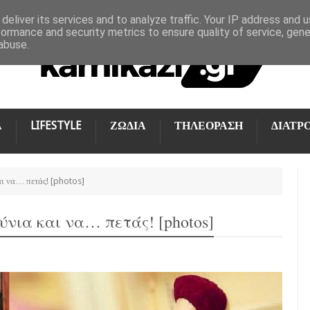
deliver its services and to analyze traffic. Your IP address and 
formance and security metrics to ensure quality of service, gen
abuse.
Α
LIFESTYLE
ΖΩΔΙΑ
ΤΗΛΕΟΡΑΣΗ
ΔΙΑΤΡ
ι να… πετάς! [photos]
ύνια και να… πετάς! [photos]