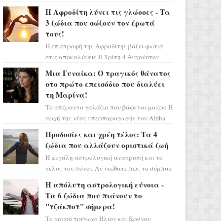
Ελένη στη σειρά «Μια νύχτα μόνο», θα
Η Αφροδίτη λύνει τις γλώσσες - Τα
πρέπει τώρα να προετοιμαστο...
3 ζώδια που σώζουν τον έρωτά
τους!
Η επιστροφή της Αφροδίτης βάζει φωτιά
στις αποκαλύψεις Η Τρίτη 4 Αυγούστου
αποτελεί ένα τεράστιο αστρολογικό
Μια Γυναίκα: Ο τραγικός θάνατος
ορόσημο, καθώς η Αφροδίτη πρ...
στο πρώτο επεισόδιο που διαλύει
τη Μαρίνα!
Το απέραντο γαλάζιο που βάφεται μαύρο Η
αρχή της νέας υπερπαραγωγής του Alpha
μας ταξιδεύει σε ένα ειδυλλιακό σκηνικό,
Προδοσίες και χρέη τέλος: Τα 4
πλημμυρισμένο από...
ζώδια που αλλάζουν οριστικά ζωή
Η μεγάλη αστρολογική ανατροπή και το
τέλος του πόνου Αν νιώθατε πως το σύμπαν
σάς έχει βάλει στο σημάδι, ήρθε η ώρα να
Η απόλυτη αστρολογική εύνοια -
πάρετε μια βαθιά α...
Τα 6 ζώδια που πιάνουν το
"τζάκποτ" σήμερα!
Το χρυσό τρίγωνο Ήλιου και Κρόνου