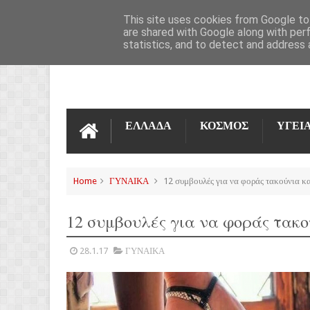
ΌΡΟΙ ΧΡΉΣΗΣ
ΕΠΙΚΟΙΝΩΝΊΑ
This site uses cookies from Google to 
are shared with Google along with per
statistics, and to detect and address 
ΕΛΛΑΔΑ
ΚΟΣΜΟΣ
ΥΓΕΙ
Home
ΓΥΝΑΙΚΑ
12 συμβουλές για να φοράς τακούνια κα
12 συμβουλές για να φοράς τακο
28.1.17
ΓΥΝΑΙΚΑ