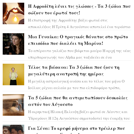
σκηνικό θυμίζει ταινία μυστηρίου ...
Η Αφροδίτη λύνει τις γλώσσες - Τα 3 ζώδια που
σώζουν τον έρωτά τους!
Η επιστροφή της Αφροδίτης βάζει φωτιά στις
αποκαλύψεις Η Τρίτη 4 Αυγούστου αποτελεί ένα τεράστιο
αστρολογικό ορόσημο, καθώς η Αφροδίτη πρ...
Μια Γυναίκα: Ο τραγικός θάνατος στο πρώτο
επεισόδιο που διαλύει τη Μαρίνα!
Το απέραντο γαλάζιο που βάφεται μαύρο Η αρχή της νέας
υπερπαραγωγής του Alpha μας ταξιδεύει σε ένα
ειδυλλιακό σκηνικό, πλημμυρισμένο από...
Τέλος τα βάσανα: Τα 3 ζώδια που ζουν τη
μεγαλύτερη ανατροπή της ημέρας
Η μεγάλη αστρολογική ανάσα και το τέλος του μήνα Ο
Ιούλιος ρίχνει αυλαία με τον πιο ελπιδοφόρο τρόπο,
καθώς η Σελήνη περνάει στο ζώδιο τω...
Τα 5 ζώδια που θα αντιμετωπίσουν δυσκολίες
αυτόν τον Αύγουστο
Η εκρηκτική Ηλιακή Έκλειψη βάζει φωτιά σε Λέοντες και
Υδροχόους Η 12η Αυγούστου σηματοδοτεί την έναρξη του
αστρολογικού χάους, καθώς η Ηλια...
Για Σένα: Το κρυφό μήνυμα στο τρέιλερ που