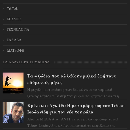
TikTok
ΚΟΣΜΟΣ
ΤΕΧΝΟΛΟΓΙΑ
ΕΛΛΑΔΑ
ΔΙΑΤΡΟΦΗ
ΤΑ ΚΑΛΥΤΕΡΑ ΤΟΥ ΜΗΝΑ
Τα 4 ζώδια που αλλάζουν ριζικά ζωή τους
επόμενους μήνες
Η μεγάλη μετατόπιση των δεσμών και το καρμικό
ξεσκαρτάρισμα Το σύμπαν ρίχνει τα χαρτιά του και η
αστρολόγος Έλενορ προειδοποιεί: οι σελην...
Κρίνο και Αγκάθι: Η μεταμόρφωση του Τάσου
Ιορδανίδη για τον νέο του ρόλο
Από το MEGA στον ΑΝΤ1 με τον ρόλο της ζωής του Ο
Τάσος Ιορδανίδης κλείνει οριστικά το κεφάλαιο της