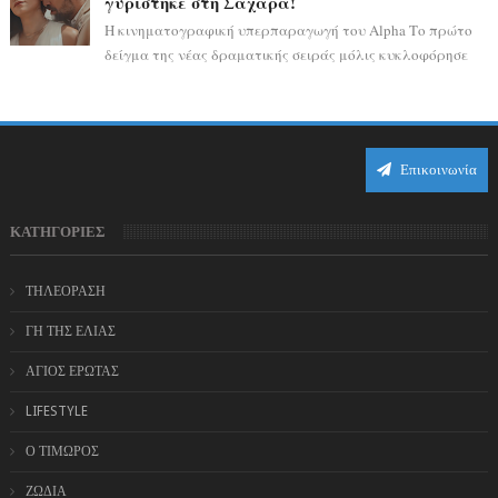
γυρίστηκε στη Σαχάρα!
Η κινηματογραφική υπερπαραγωγή του Alpha Το πρώτο
δείγμα της νέας δραματικής σειράς μόλις κυκλοφόρησε
και η αισθητική του ξεπερνά κάθε π...
Επικοινωνία
ΚΑΤΗΓΟΡΙΕΣ
ΤΗΛΕΟΡΑΣΗ
ΓΗ ΤΗΣ ΕΛΙΑΣ
ΑΓΙΟΣ ΕΡΩΤΑΣ
LIFESTYLE
Ο ΤΙΜΩΡΟΣ
ΖΩΔΙΑ