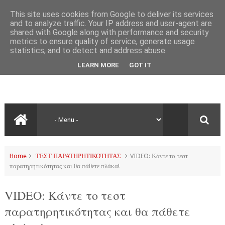
This site uses cookies from Google to deliver its services
and to analyze traffic. Your IP address and user-agent are
shared with Google along with performance and security
metrics to ensure quality of service, generate usage
statistics, and to detect and address abuse.
LEARN MORE
GOT IT
Home
ΤΕΣΤ ΠΑΡΑΤΗΡΗΤΙΚΟΤΗΤΑΣ
VIDEO: Κάντε το τεστ
παρατηρητικότητας και θα πάθετε πλάκα!
VIDEO: Κάντε το τεστ
παρατηρητικότητας και θα πάθετε