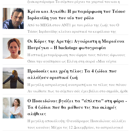
ξεσκαρτάρισμα Το σύμπαν ρίχνει τα χαρτιά του και η
αστρολόγος Έλενορ προειδοποιεί: οι σελην...
Κρίνο και Αγκάθι: Η μεταμόρφωση του Τάσου
Ιορδανίδη για τον νέο του ρόλο
Από το MEGA στον ΑΝΤ1 με τον ρόλο της ζωής του Ο
Τάσος Ιορδανίδης κλείνει οριστικά το κεφάλαιο της
τεράστιας επιτυχίας «Μια Νύχτα Μόνο» ...
Οι Κόρες της Αρετής: Αγνώριστη η Μαριάννα
Πουρέγκα – H backstage φωτογραφία
Η οπτική μεταμόρφωση που άφησε τους πάντες άφωνους
Όσοι την αγάπησαν ως Ελένη στη σειρά «Μια νύχτα
μόνο», θα πρέπει τώρα να προετοιμαστο...
Προδοσίες και χρέη τέλος: Τα 4 ζώδια που
αλλάζουν οριστικά ζωή
Η μεγάλη αστρολογική ανατροπή και το τέλος του πόνου
Αν νιώθατε πως το σύμπαν σάς έχει βάλει στο σημάδι, ήρθε
η ώρα να πάρετε μια βαθιά α...
Ο Ποσειδώνας βγάζει τα "άπλυτα" στη φόρα -
Τα 4 ζώδια που θα μάθουν τις πιο σκληρές
αλήθειες
Η μεγάλη αποκάλυψη: Ο ανάδρομος Ποσειδώνας αλλάζει
τους κανόνες Μέχρι τις 12 Δεκεμβρίου, το αστρολογικό