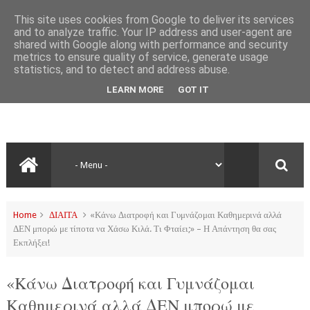
This site uses cookies from Google to deliver its services
and to analyze traffic. Your IP address and user-agent are
shared with Google along with performance and security
metrics to ensure quality of service, generate usage
statistics, and to detect and address abuse.
LEARN MORE
GOT IT
Home
ΔΙΑΙΤΑ
«Κάνω Διατροφή και Γυμνάζομαι Καθημερινά αλλά
ΔΕΝ μπορώ με τίποτα να Χάσω Κιλά. Τι Φταίει;» – Η Απάντηση θα σας
Εκπλήξει!
«Κάνω Διατροφή και Γυμνάζομαι
Καθημερινά αλλά ΔΕΝ μπορώ με