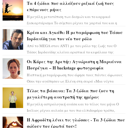
Τα 4 ζώδια που αλλάζουν ριζικά ζωή τους
επόμενους μήνες
Η μεγάλη μετατόπιση των δεσμών και το καρμικό
ξεσκαρτάρισμα Το σύμπαν ρίχνει τα χαρτιά του και η
αστρολόγος Έλενορ προειδοποιεί: οι σελην...
Κρίνο και Αγκάθι: Η μεταμόρφωση του Τάσου
Ιορδανίδη για τον νέο του ρόλο
Από το MEGA στον ΑΝΤ1 με τον ρόλο της ζωής του Ο
Τάσος Ιορδανίδης κλείνει οριστικά το κεφάλαιο της
τεράστιας επιτυχίας «Μια Νύχτα Μόνο» ...
Οι Κόρες της Αρετής: Αγνώριστη η Μαριάννα
Πουρέγκα – H backstage φωτογραφία
Η οπτική μεταμόρφωση που άφησε τους πάντες άφωνους
Όσοι την αγάπησαν ως Ελένη στη σειρά «Μια νύχτα
μόνο», θα πρέπει τώρα να προετοιμαστο...
Τέλος τα βάσανα: Τα 3 ζώδια που ζουν τη
μεγαλύτερη ανατροπή της ημέρας
Η μεγάλη αστρολογική ανάσα και το τέλος του μήνα Ο
Ιούλιος ρίχνει αυλαία με τον πιο ελπιδοφόρο τρόπο,
καθώς η Σελήνη περνάει στο ζώδιο τω...
Η Αφροδίτη λύνει τις γλώσσες - Τα 3 ζώδια που
σώζουν τον έρωτά τους!