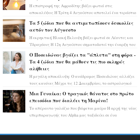
Η επιστροφή της Αφροδίτης βάζει φωτιά στις
αποκαλύψεις Η Τρίτη 4 Αυγούστου αποτελεί ένα τεράστιο
αστρολογικό ορόσημο, καθώς η Αφροδίτη πρ...
Τα 5 ζώδια που θα αντιμετωπίσουν δυσκολίες
αυτόν τον Αύγουστο
Η εκρηκτική Ηλιακή Έκλειψη βάζει φωτιά σε Λέοντες και
Υδροχόους Η 12η Αυγούστου σηματοδοτεί την έναρξη του
αστρολογικού χάους, καθώς η Ηλια...
Ο Ποσειδώνας βγάζει τα "άπλυτα" στη φόρα -
Τα 4 ζώδια που θα μάθουν τις πιο σκληρές
αλήθειες
Η μεγάλη αποκάλυψη: Ο ανάδρομος Ποσειδώνας αλλάζει
τους κανόνες Μέχρι τις 12 Δεκεμβρίου, το αστρολογικό
σκηνικό θυμίζει ταινία μυστηρίου ...
Μια Γυναίκα: Ο τραγικός θάνατος στο πρώτο
επεισόδιο που διαλύει τη Μαρίνα!
Το απέραντο γαλάζιο που βάφεται μαύρο Η αρχή της νέας
υπερπαραγωγής του Alpha μας ταξιδεύει σε ένα
ειδυλλιακό σκηνικό, πλημμυρισμένο από...