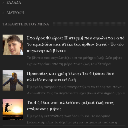
ΕΛΛΑΔΑ
ΔΙΑΤΡΟΦΗ
ΤΑ ΚΑΛΥΤΕΡΑ ΤΟΥ ΜΗΝΑ
Σταύρος Φλώρος: Η στιγμή που σηκώνεται από
το αμαξίδιο και στέκεται όρθιος ξανά - Το νέο
συγκινητικό βίντεο
Το βίντεο που συγκλονίζει και το μάθημα ζωής Δύο μήνες
έχουν περάσει από τη μέρα που η ζωή του Σταύρου
Φλώρου άλλαξε για πάντα. Ο πρώην...
Προδοσίες και χρέη τέλος: Τα 4 ζώδια που
αλλάζουν οριστικά ζωή
Η μεγάλη αστρολογική ανατροπή και το τέλος του πόνου
Αν νιώθατε πως το σύμπαν σάς έχει βάλει στο σημάδι, ήρθε
η ώρα να πάρετε μια βαθιά α...
Τα 4 ζώδια που αλλάζουν ριζικά ζωή τους
επόμενους μήνες
Η μεγάλη μετατόπιση των δεσμών και το καρμικό
ξεσκαρτάρισμα Το σύμπαν ρίχνει τα χαρτιά του και η