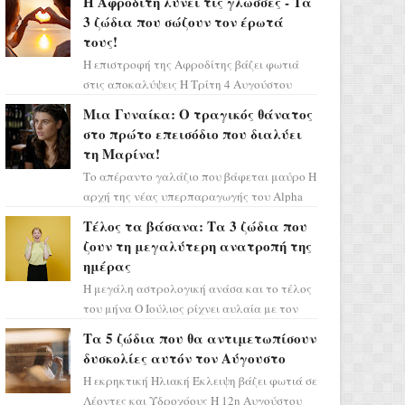
Η Αφροδίτη λύνει τις γλώσσες - Τα
3 ζώδια που σώζουν τον έρωτά
τους!
Η επιστροφή της Αφροδίτης βάζει φωτιά
στις αποκαλύψεις Η Τρίτη 4 Αυγούστου
αποτελεί ένα τεράστιο αστρολογικό
Μια Γυναίκα: Ο τραγικός θάνατος
ορόσημο, καθώς η Αφροδίτη πρ...
στο πρώτο επεισόδιο που διαλύει
τη Μαρίνα!
Το απέραντο γαλάζιο που βάφεται μαύρο Η
αρχή της νέας υπερπαραγωγής του Alpha
μας ταξιδεύει σε ένα ειδυλλιακό σκηνικό,
Τέλος τα βάσανα: Τα 3 ζώδια που
πλημμυρισμένο από...
ζουν τη μεγαλύτερη ανατροπή της
ημέρας
Η μεγάλη αστρολογική ανάσα και το τέλος
του μήνα Ο Ιούλιος ρίχνει αυλαία με τον
πιο ελπιδοφόρο τρόπο, καθώς η Σελήνη
Τα 5 ζώδια που θα αντιμετωπίσουν
περνάει στο ζώδιο τω...
δυσκολίες αυτόν τον Αύγουστο
Η εκρηκτική Ηλιακή Έκλειψη βάζει φωτιά σε
Λέοντες και Υδροχόους Η 12η Αυγούστου