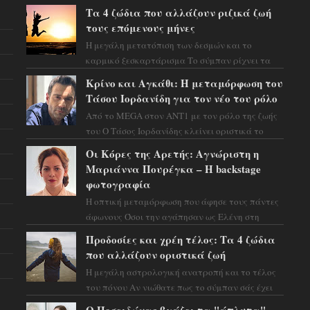
Τα 4 ζώδια που αλλάζουν ριζικά ζωή
τους επόμενους μήνες
Η μεγάλη μετατόπιση των δεσμών και το
καρμικό ξεσκαρτάρισμα Το σύμπαν ρίχνει τα
χαρτιά του και η αστρολόγος Έλενορ
Κρίνο και Αγκάθι: Η μεταμόρφωση του
προειδοποιεί: οι σελην...
Τάσου Ιορδανίδη για τον νέο του ρόλο
Από το MEGA στον ΑΝΤ1 με τον ρόλο της ζωής
του Ο Τάσος Ιορδανίδης κλείνει οριστικά το
κεφάλαιο της τεράστιας επιτυχίας «Μια Νύχτα
Οι Κόρες της Αρετής: Αγνώριστη η
Μόνο» ...
Μαριάννα Πουρέγκα – H backstage
φωτογραφία
Η οπτική μεταμόρφωση που άφησε τους πάντες
άφωνους Όσοι την αγάπησαν ως Ελένη στη
σειρά «Μια νύχτα μόνο», θα πρέπει τώρα να
Προδοσίες και χρέη τέλος: Τα 4 ζώδια
προετοιμαστο...
που αλλάζουν οριστικά ζωή
Η μεγάλη αστρολογική ανατροπή και το τέλος
του πόνου Αν νιώθατε πως το σύμπαν σάς έχει
βάλει στο σημάδι, ήρθε η ώρα να πάρετε μια