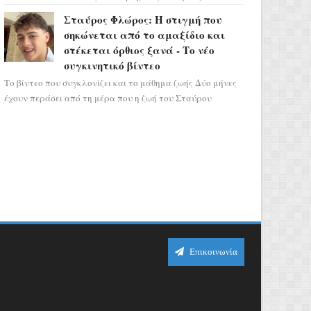
σηματοδοτεί την έναρξη του αστρολογικού
Σταύρος Φλώρος: Η στιγμή που
χάους, καθώς η Ηλια...
σηκώνεται από το αμαξίδιο και
στέκεται όρθιος ξανά - Το νέο
συγκινητικό βίντεο
Το βίντεο που συγκλονίζει και το μάθημα ζωής Δύο μήνες
έχουν περάσει από τη μέρα που η ζωή του Σταύρου
Φλώρου άλλαξε για πάντα. Ο πρώην...
Επικοινωνία