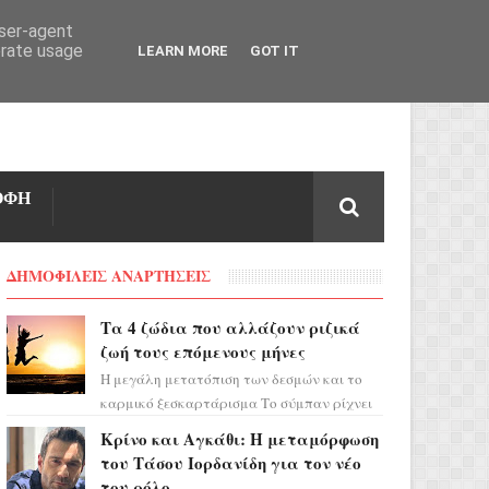
user-agent
erate usage
LEARN MORE
GOT IT
ΟΦΗ
ΔΗΜΟΦΙΛΕΙΣ ΑΝΑΡΤΗΣΕΙΣ
Τα 4 ζώδια που αλλάζουν ριζικά
ζωή τους επόμενους μήνες
Η μεγάλη μετατόπιση των δεσμών και το
καρμικό ξεσκαρτάρισμα Το σύμπαν ρίχνει
τα χαρτιά του και η αστρολόγος Έλενορ
Κρίνο και Αγκάθι: Η μεταμόρφωση
προειδοποιεί: οι σελην...
του Τάσου Ιορδανίδη για τον νέο
του ρόλο