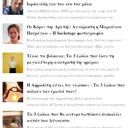
Ιορδανίδη για τον νέο του ρόλο
Από το MEGA στον ΑΝΤ1 με τον ρόλο της ζωής του Ο
Τάσος Ιορδανίδης κλείνει οριστικά το κεφάλαιο της
τεράστιας επιτυχίας «Μια Νύχτα Μόνο» ...
Οι Κόρες της Αρετής: Αγνώριστη η Μαριάννα
Πουρέγκα – H backstage φωτογραφία
Η οπτική μεταμόρφωση που άφησε τους πάντες άφωνους
Όσοι την αγάπησαν ως Ελένη στη σειρά «Μια νύχτα
μόνο», θα πρέπει τώρα να προετοιμαστο...
Τέλος τα βάσανα: Τα 3 ζώδια που ζουν τη
μεγαλύτερη ανατροπή της ημέρας
Η μεγάλη αστρολογική ανάσα και το τέλος του μήνα Ο
Ιούλιος ρίχνει αυλαία με τον πιο ελπιδοφόρο τρόπο,
καθώς η Σελήνη περνάει στο ζώδιο τω...
Η Αφροδίτη λύνει τις γλώσσες - Τα 3 ζώδια που
σώζουν τον έρωτά τους!
Η επιστροφή της Αφροδίτης βάζει φωτιά στις
αποκαλύψεις Η Τρίτη 4 Αυγούστου αποτελεί ένα τεράστιο
αστρολογικό ορόσημο, καθώς η Αφροδίτη πρ...
Τα 5 ζώδια που θα αντιμετωπίσουν δυσκολίες
αυτόν τον Αύγουστο
Η εκρηκτική Ηλιακή Έκλειψη βάζει φωτιά σε Λέοντες και