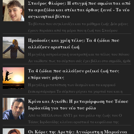
Σταύρος Φλώρος: Η στιγμή που σηκώνεται από
το αμαξίδιο και στέκεται όρθιος ξανά - Το νέο
συγκινητικό βίντεο
Το βίντεο που συγκλονίζει και το μάθημα ζωής Δύο μήνες
έχουν περάσει από τη μέρα που η ζωή του Σταύρου
Φλώρου άλλαξε για πάντα. Ο πρώην...
Προδοσίες και χρέη τέλος: Τα 4 ζώδια που
αλλάζουν οριστικά ζωή
Η μεγάλη αστρολογική ανατροπή και το τέλος του πόνου
Αν νιώθατε πως το σύμπαν σάς έχει βάλει στο σημάδι, ήρθε
η ώρα να πάρετε μια βαθιά α...
Τα 4 ζώδια που αλλάζουν ριζικά ζωή τους
επόμενους μήνες
Η μεγάλη μετατόπιση των δεσμών και το καρμικό
ξεσκαρτάρισμα Το σύμπαν ρίχνει τα χαρτιά του και η
αστρολόγος Έλενορ προειδοποιεί: οι σελην...
Κρίνο και Αγκάθι: Η μεταμόρφωση του Τάσου
Ιορδανίδη για τον νέο του ρόλο
Από το MEGA στον ΑΝΤ1 με τον ρόλο της ζωής του Ο
Τάσος Ιορδανίδης κλείνει οριστικά το κεφάλαιο της
τεράστιας επιτυχίας «Μια Νύχτα Μόνο» ...
Οι Κόρες της Αρετής: Αγνώριστη η Μαριάννα