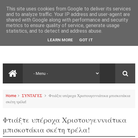
This site uses cookies from Google to deliver its services
and to analyze traffic. Your IP address and user-agent are
shared with Google along with performance and security
metrics to ensure quality of service, generate usage
statistics, and to detect and address abuse.
LEARN MORE
GOT IT
Home
ΣΥΝΤΑΓΕΣ
Φτιάξτε υπέροχα Χριστουγεννιάτικα μπισκοτάκια
σκέτη τρέλα!
Φτιάξτε υπέροχα Χριστουγεννιάτικα
μπισκοτάκια σκέτη τρέλα!