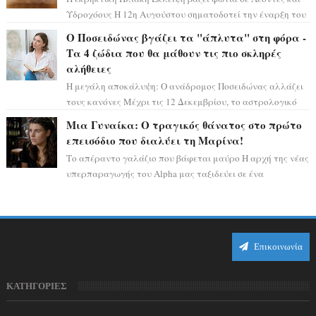
Υδροχόους Η 12η Αυγούστου σηματοδοτεί την έναρξη του
αστρολογικού χάους, καθώς η Ηλια...
Ο Ποσειδώνας βγάζει τα "άπλυτα" στη φόρα -
Τα 4 ζώδια που θα μάθουν τις πιο σκληρές
αλήθειες
Η μεγάλη αποκάλυψη: Ο ανάδρομος Ποσειδώνας αλλάζει
τους κανόνες Μέχρι τις 12 Δεκεμβρίου, το αστρολογικό
σκηνικό θυμίζει ταινία μυστηρίου ...
Μια Γυναίκα: Ο τραγικός θάνατος στο πρώτο
επεισόδιο που διαλύει τη Μαρίνα!
Το απέραντο γαλάζιο που βάφεται μαύρο Η αρχή της νέας
υπερπαραγωγής του Alpha μας ταξιδεύει σε ένα
ειδυλλιακό σκηνικό, πλημμυρισμένο από...
Επικοινωνία
ΚΑΤΗΓΟΡΙΕΣ