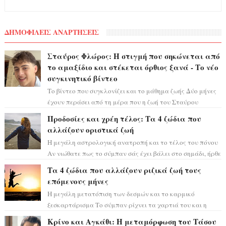
ΔΗΜΟΦΙΛΕΙΣ ΑΝΑΡΤΗΣΕΙΣ
Σταύρος Φλώρος: Η στιγμή που σηκώνεται από
το αμαξίδιο και στέκεται όρθιος ξανά - Το νέο
συγκινητικό βίντεο
Το βίντεο που συγκλονίζει και το μάθημα ζωής Δύο μήνες
έχουν περάσει από τη μέρα που η ζωή του Σταύρου
Φλώρου άλλαξε για πάντα. Ο πρώην...
Προδοσίες και χρέη τέλος: Τα 4 ζώδια που
αλλάζουν οριστικά ζωή
Η μεγάλη αστρολογική ανατροπή και το τέλος του πόνου
Αν νιώθατε πως το σύμπαν σάς έχει βάλει στο σημάδι, ήρθε
η ώρα να πάρετε μια βαθιά α...
Τα 4 ζώδια που αλλάζουν ριζικά ζωή τους
επόμενους μήνες
Η μεγάλη μετατόπιση των δεσμών και το καρμικό
ξεσκαρτάρισμα Το σύμπαν ρίχνει τα χαρτιά του και η
αστρολόγος Έλενορ προειδοποιεί: οι σελην...
Κρίνο και Αγκάθι: Η μεταμόρφωση του Τάσου